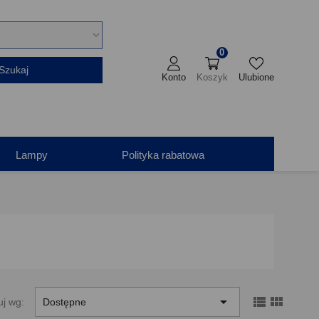
0
Szukaj
Konto
Koszyk
Ulubione
Lampy
Polityka rabatowa



uj wg:
Dostępne