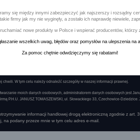
aramy się między innymi zabezpieczyć jak najszerszy i rozsądny ce
akie firmy jak my nie wyginęły, a zostało ich naprawdę niewiele, 
Pokazano 1-1 z 1 pozycj
uchamiać nowe produkty w Polsce i wspierać producentów, którzy 
łaszanie wszelkich uwag, błędów oraz pomysłów na ulepszenia na a
ację o nowościach i wyprzedażach
Za pomoc chętnie odwdzięczymy się rabatami!
chwili. W tym celu należy odnaleźć szczegóły w naszej informacji prawnej.
twarzanie moich danych osobowych, administratorem danych osobowych jest Ja
 firmą P.H.U. JANUSZ TOMASZEWSKI, ul. Słowackiego 33, Czechowice-Dziedzice.
rzymywanie informacji handlowej drogą elektroniczną zgodnie z art. 
ej, na podany przeze mnie w tym celu adres e-mail.