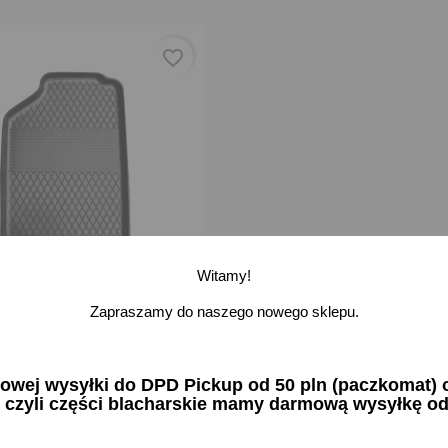
favorite_border
Witamy!
Zapraszamy do naszego nowego sklepu.
i dywanik lewy SKODA
A FAVORIT
zł brutto
ej wysyłki do DPD Pickup od 50 pln (paczkomat) or
 czyli części blacharskie mamy darmową wysyłkę od
na stanie