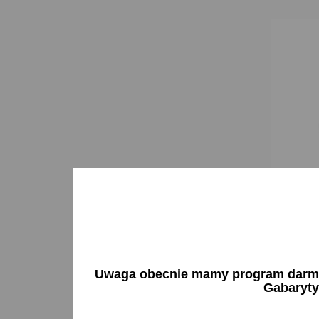
Dywanik
FELICJ
21,89 
Uwaga obecnie mamy program darmow
Gabaryty
Brak 