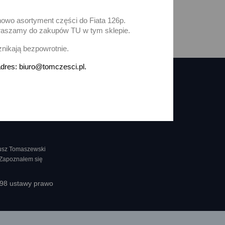
nowo asortyment części do Fiata 126p.
zapraszamy do zakupów TU w tym sklepie.
i
znikają bezpowrotnie.
dres: biuro@tomczesci.pl.
nusz Tomaszewski
 Zapoznałem się
398 ustawy prawo