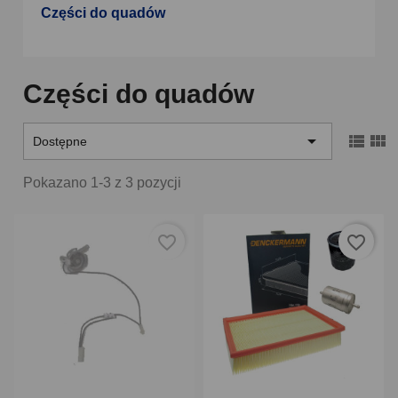
Części do quadów
Części do quadów



Dostępne
Pokazano 1-3 z 3 pozycji
favorite_border
favorite_border