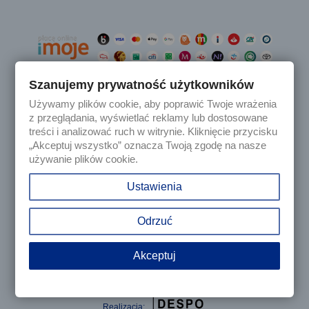
Szanujemy prywatność użytkowników
Używamy plików cookie, aby poprawić Twoje wrażenia

Produkty
z przeglądania, wyświetlać reklamy lub dostosowane
treści i analizować ruch w witrynie. Kliknięcie przycisku
„Akceptuj wszystko” oznacza Twoją zgodę na nasze

Nasza firma
używanie plików cookie.

Twoje konto
Ustawienia
keyboard_arrow_down
Informacja o sklepie
Odrzuć
Akceptuj
© 2025 - Sklep internetowy Tomczesci.pl. Wszelkie prawa
zastrzeżone
Realizacja: