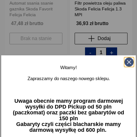
Automat ssania ssanie
Filtr powietrza oleju paliwa
gaznika Skoda Favorit
Skoda Felicia Felicja 1.3
Felicja Felicia
MPI
47,48 zł brutto
36,93 zł brutto
Brak na stanie
Dodaj
-
+
Witamy!
Zapraszamy do naszego nowego sklepu.
favorite_border
Uwaga obecnie mamy program darmowej
wysyłki do DPD Pickup od 50 pln
(paczkomat) oraz paczki bez gabarytów od
150 pln
Gabaryty czyli części blacharskie mamy
darmową wysyłkę od 600 pln.