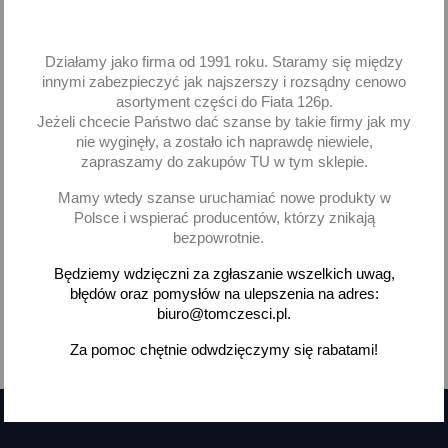
Filtr powietrza oleju paliwa
Skoda Felicia Felicja 1.3
MPI
Działamy jako firma od 1991 roku. Staramy się między
innymi zabezpieczyć jak najszerszy i rozsądny cenowo
37,42 zł brutto
asortyment części do Fiata 126p.
Jeżeli chcecie Państwo dać szanse by takie firmy jak my
Dodaj
nie wyginęły, a zostało ich naprawdę niewiele,
zapraszamy do zakupów TU w tym sklepie.
-
+
Mamy wtedy szanse uruchamiać nowe produkty w
Polsce i wspierać producentów, którzy znikają
bezpowrotnie.
Będziemy wdzięczni za zgłaszanie wszelkich uwag,
błędów oraz pomysłów na ulepszenia na adres:
Pokazano 1-3 z 3 pozycji
biuro@tomczesci.pl.

Za pomoc chętnie odwdzięczymy się rabatami!
Powrót do góry