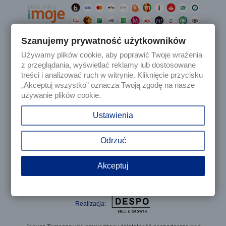
Szanujemy prywatność użytkowników
Używamy plików cookie, aby poprawić Twoje wrażenia

Produkty
z przeglądania, wyświetlać reklamy lub dostosowane
treści i analizować ruch w witrynie. Kliknięcie przycisku
„Akceptuj wszystko” oznacza Twoją zgodę na nasze

Nasza firma
używanie plików cookie.

Twoje konto
Ustawienia
keyboard_arrow_down
Informacja o sklepie
Odrzuć
Akceptuj
© 2025 - Sklep internetowy Tomczesci.pl. Wszelkie prawa
zastrzeżone
Realizacja: