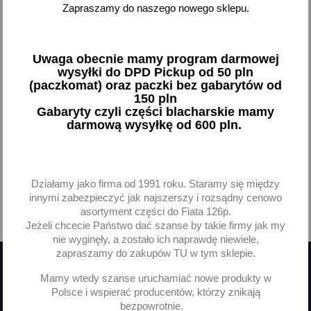
Automat ssania ssanie
Zapraszamy do naszego nowego sklepu.
gaznika Skoda Favorit
Felicja Felicia
47,45 zł brutto
Uwaga obecnie mamy program darmowej
wysyłki do DPD Pickup od 50 pln
(paczkomat) oraz paczki bez gabarytów od
Brak na stanie
150 pln
Gabaryty czyli części blacharskie mamy
darmową wysyłkę od 600 pln.
Pokazano 1-1 z 1 pozycji
Działamy jako firma od 1991 roku. Staramy się między
innymi zabezpieczyć jak najszerszy i rozsądny cenowo
asortyment części do Fiata 126p.

Powrót do góry
Jeżeli chcecie Państwo dać szanse by takie firmy jak my
nie wyginęły, a zostało ich naprawdę niewiele,
zapraszamy do zakupów TU w tym sklepie.
Mamy wtedy szanse uruchamiać nowe produkty w
Otrzymuj informację o nowościach
Polsce i wspierać producentów, którzy znikają
bezpowrotnie.
i wyprzedażach