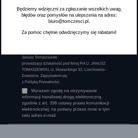
Będziemy wdzięczni za zgłaszanie wszelkich uwag,
błędów oraz pomysłów na ulepszenia na adres:
biuro@tomczesci.pl.
Możesz zrezygnować w każdej chwili. W tym celu
Za pomoc chętnie odwdzięczymy się rabatami!
należy odnaleźć szczegóły w naszej informacji prawnej.
Wyrażam zgodę na przetwarzanie moich danych
osobowych, administratorem danych osobowych jest
Janusz Tomaszewski
prowadzący działalność pod firmą P.H.U. JANUSZ
TOMASZEWSKI, ul. Słowackiego 33, Czechowice-
Dziedzice. Zapoznałem się
z Polityką Prywatności.
Wyrażam zgodę na otrzymywanie
informacji handlowej drogą elektroniczną
zgodnie z art. 398 ustawy prawo komunikacji
elektronicznej, na podany przeze mnie w tym
celu adres e-mail.