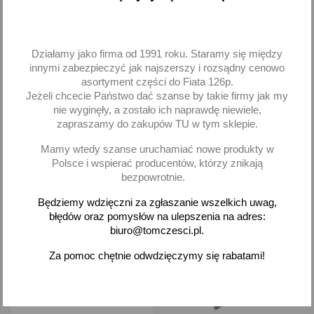
Nagrzewnica grzejnik
Wentylator silnik
Skoda Felicja Felicia
wentylatora nagrzewnicy
Działamy jako firma od 1991 roku. Staramy się między
Skoda Felicja Felicia
innymi zabezpieczyć jak najszerszy i rozsądny cenowo
50,22 zł brutto
82,77 zł brutto
asortyment części do Fiata 126p.
Jeżeli chcecie Państwo dać szanse by takie firmy jak my
nie wyginęły, a zostało ich naprawdę niewiele,
Dodaj
Dodaj
zapraszamy do zakupów TU w tym sklepie.
-
+
-
+
Mamy wtedy szanse uruchamiać nowe produkty w
Polsce i wspierać producentów, którzy znikają
bezpowrotnie.
Będziemy wdzięczni za zgłaszanie wszelkich uwag,
favorite_border
favorite_border
błędów oraz pomysłów na ulepszenia na adres:
biuro@tomczesci.pl.
Za pomoc chętnie odwdzięczymy się rabatami!