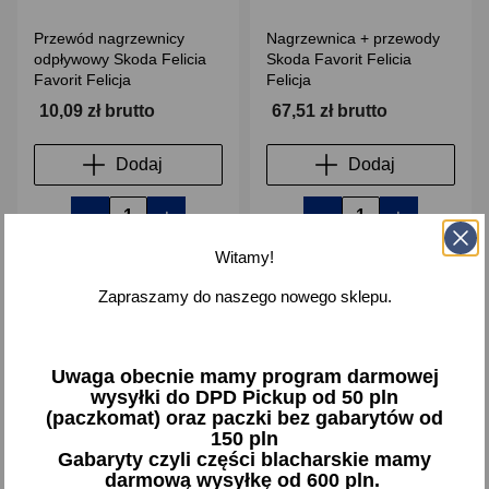
Przewód nagrzewnicy
Nagrzewnica + przewody
odpływowy Skoda Felicia
Skoda Favorit Felicia
Favorit Felicja
Felicja
10,09 zł brutto
67,51 zł brutto
Dodaj
Dodaj
-
+
-
+
Witamy!
Zapraszamy do naszego nowego sklepu.
favorite_border
favorite_border
Uwaga obecnie mamy program darmowej
wysyłki do DPD Pickup od 50 pln
(paczkomat) oraz paczki bez gabarytów od
150 pln
Gabaryty czyli części blacharskie mamy
darmową wysyłkę od 600 pln.