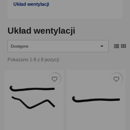
Układ wentylacji
Układ wentylacji



Dostępne
Pokazano 1-8 z 8 pozycji
favorite_border
favorite_border