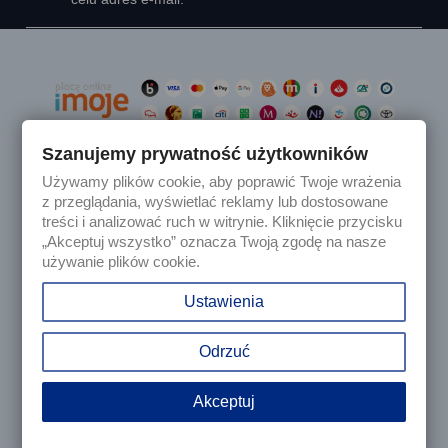
Szanujemy prywatność użytkowników
Używamy plików cookie, aby poprawić Twoje wrażenia

Produkty
z przeglądania, wyświetlać reklamy lub dostosowane
treści i analizować ruch w witrynie. Kliknięcie przycisku
„Akceptuj wszystko” oznacza Twoją zgodę na nasze

Nasza firma
używanie plików cookie.

Twoje konto
Ustawienia
keyboard_arrow_down
Informacja o sklepie
Odrzuć
Akceptuj
© 2025 - Sklep internetowy Tomczesci.pl. Wszelkie prawa
zastrzeżone