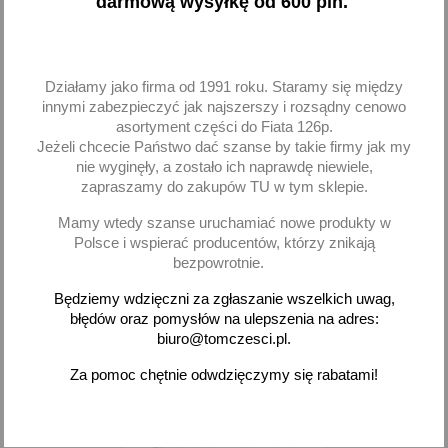
darmową wysyłkę od 600 pln.
Ramię wycieraczki przód
Ramię wycieraczki przód
lewe Skoda Octavia I VW
prawe Skoda Octavia I VW
Działamy jako firma od 1991 roku. Staramy się między
Golf IV Audi A3
Golf IV Audi A3
innymi zabezpieczyć jak najszerszy i rozsądny cenowo
asortyment części do Fiata 126p.
32,54 zł brutto
30,28 zł brutto
Jeżeli chcecie Państwo dać szanse by takie firmy jak my
nie wyginęły, a zostało ich naprawdę niewiele,
Dodaj
Dodaj
zapraszamy do zakupów TU w tym sklepie.
-
+
-
+
Mamy wtedy szanse uruchamiać nowe produkty w
Polsce i wspierać producentów, którzy znikają
bezpowrotnie.
Będziemy wdzięczni za zgłaszanie wszelkich uwag,
błędów oraz pomysłów na ulepszenia na adres:
favorite_border
biuro@tomczesci.pl.
Za pomoc chętnie odwdzięczymy się rabatami!