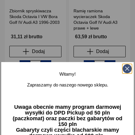
Zbiornik spryskiwacza
Ramię ramiona
Skoda Octavia I VW Bora
wycieraczek Skoda
Golf IV Audi A3 1996-2003
Octavia Golf IV Audi A3
prawe + lewe
31,11 zł brutto
63,59 zł brutto
Dodaj
Dodaj
-
+
-
+
Witamy!
Zapraszamy do naszego nowego sklepu.
favorite_border
favorite_border
Uwaga obecnie mamy program darmowej
wysyłki do DPD Pickup od 50 pln
(paczkomat) oraz paczki bez gabarytów od
150 pln
Gabaryty czyli części blacharskie mamy