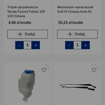
Trójnik spryskiwacza
Mechanizm wycieraczek
Skoda Favorit Felicia 105
Golf IV Octavia Audi A3
120 Octavia
4,56 zł brutto
55,23 zł brutto
Dodaj
Dodaj
-
+
-
+
favorite_border
favorite_border