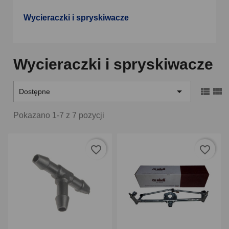
Wycieraczki i spryskiwacze
Wycieraczki i spryskiwacze



Dostępne
Pokazano 1-7 z 7 pozycji
favorite_border
favorite_border