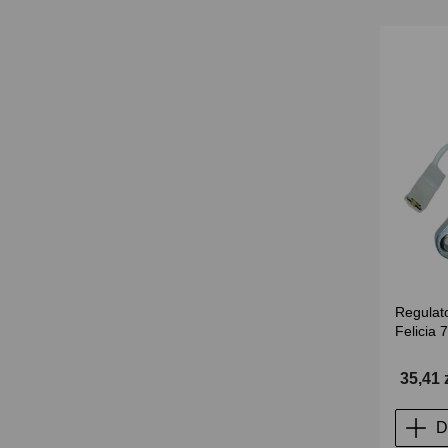
Regulato
Felicia 
35,41 
D