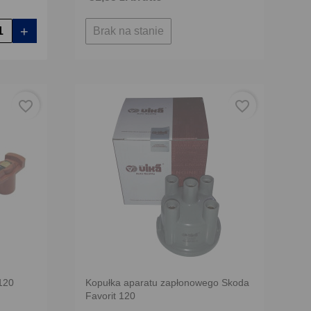
+
Brak na stanie
favorite_border
favorite_border
120
Kopułka aparatu zapłonowego Skoda
Favorit 120