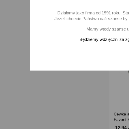
D
Działamy jako firma od 1991 roku. St
Jeżeli chcecie Państwo dać szanse by t
Mamy wtedy szanse ur
Będziemy wdzięczni za zg
Cewka a
Favorit 
12,94 