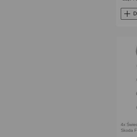
D
4x Świe
Skoda F