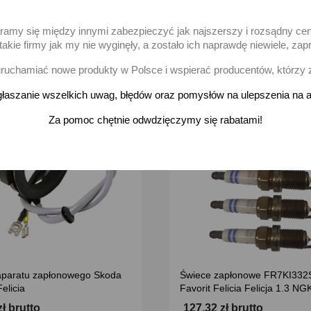
-
+
odaj
Brak na stanie
aramy się między innymi zabezpieczyć jak najszerszy i rozsądny ce
akie firmy jak my nie wyginęły, a zostało ich naprawdę niewiele, 
uchamiać nowe produkty w Polsce i wspierać producentów, którzy 
łaszanie wszelkich uwag, błędów oraz pomysłów na ulepszenia na a
favorite_border
Za pomoc chętnie odwdzięczymy się rabatami!
paratu zapłonowego Skoda
Świece zapłonowe FR7KI332
Felicia
Favorit Felicia Felicja 1.3 NG
zł brutto
127,32 zł brutto