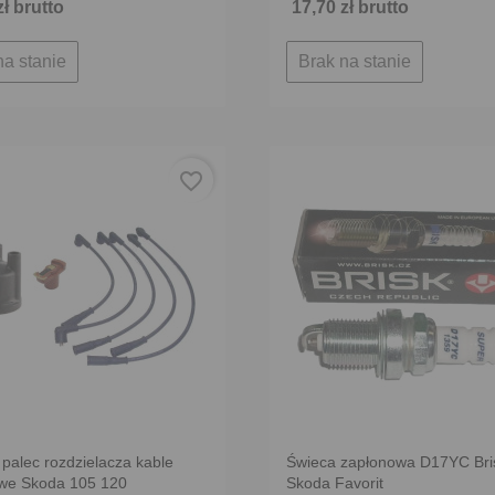
zł brutto
17,70 zł brutto
na stanie
Brak na stanie
favorite_border
palec rozdzielacza kable
Świeca zapłonowa D17YC Bri
we Skoda 105 120
Skoda Favorit