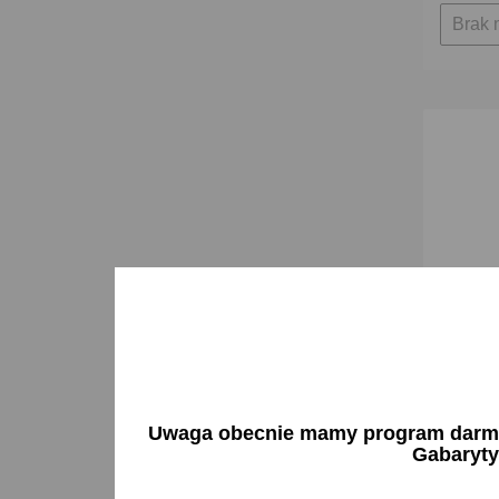
Brak 
Regulato
Uwaga obecnie mamy program darmow
Felicia 
Gabaryty
17,72 