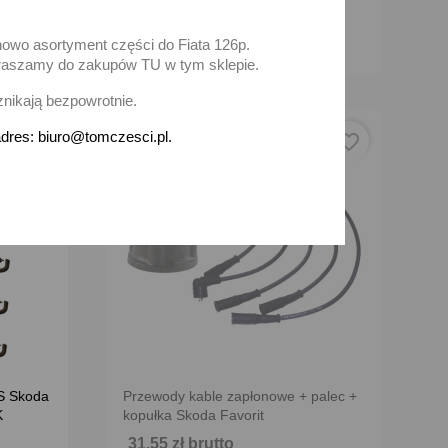
Brak na stanie
nowo asortyment części do Fiata 126p.
zapraszamy do zakupów TU w tym sklepie.
znikają bezpowrotnie.
dres: biuro@tomczesci.pl.
favorite_border
favorite_border
S Skoda
Przewody kable zapłonowe + palec +
K
kopułka Skoda Favorit
31,55 zł brutto