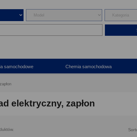
ia samochodowe
Chemia samochodowa
 zapłon
ad elektryczny, zapłon
duktów.
Sort