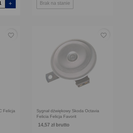
+
Brak na stanie
favorite_border
favorite_border
 Felicja
Sygnał dźwiękowy Skoda Octavia
Felicia Felicja Favorit
14,57 zł brutto