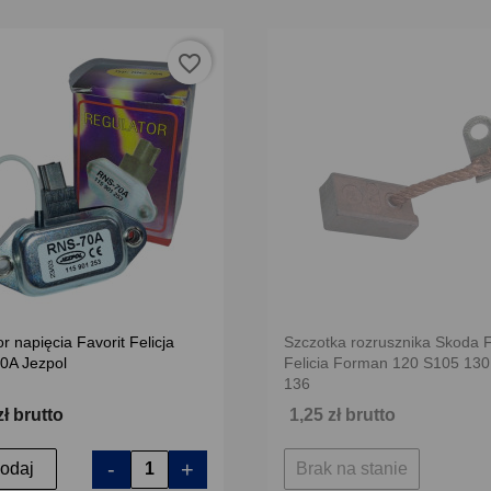
favorite_border
r napięcia Favorit Felicja
Szczotka rozrusznika Skoda F
70A Jezpol
Felicia Forman 120 S105 130
136
zł brutto
1,25 zł brutto
-
+
odaj
Brak na stanie