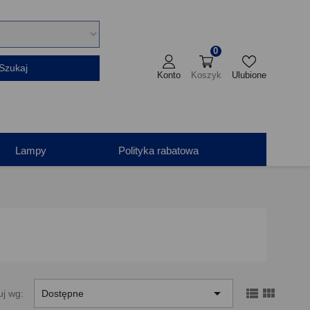
0
Szukaj
Konto
Koszyk
Ulubione
Lampy
Polityka rabatowa



uj wg:
Dostępne