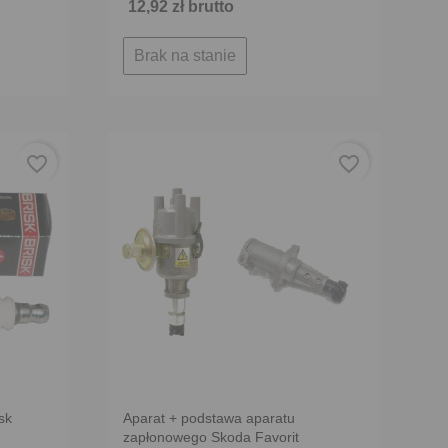
12,92 zł brutto
Brak na stanie
favorite_border
favorite_border
sk
Aparat + podstawa aparatu
zapłonowego Skoda Favorit