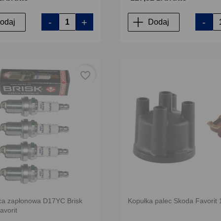
-
+
-
odaj
Dodaj
favorite_border
ca zapłonowa D17YC Brisk
Kopułka palec Skoda Favorit 
avorit