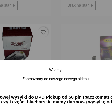
na stanie
Brak na stanie
favorite_border
Witamy!
Zapraszamy do naszego nowego sklepu.
r napięcia Favorit Felicja
Regulator napięcia Skoda Fav
ej wysyłki do DPD Pickup od 50 pln (paczkomat) or
70A..
Felicja 55A
 czyli części blacharskie mamy darmową wysyłkę od
zł brutto
34,43 zł brutto