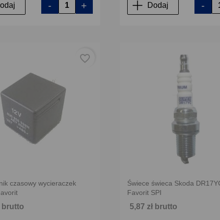
-
+
-
odaj
Dodaj
favorite_border
nik czasowy wycieraczek
Świece świeca Skoda DR17YC
Favorit
Favorit SPI
ł brutto
5,87 zł brutto