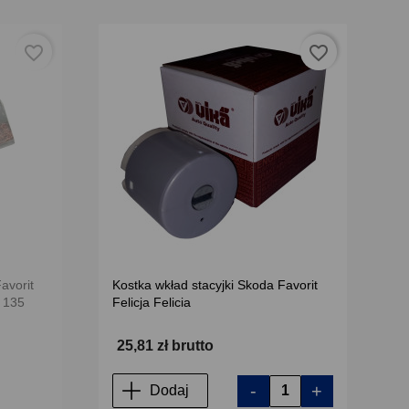
favorite_border
favorite_border
avorit
Kostka wkład stacyjki Skoda Favorit
 135
Felicja Felicia
25,81 zł brutto
-
+
Dodaj