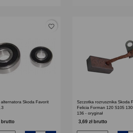
favorite_border
alternatora Skoda Favorit
Szczotka rozrusznika Skoda F
1.3
Felicia Forman 120 S105 130
136 - oryginał
ł brutto
3,69 zł brutto