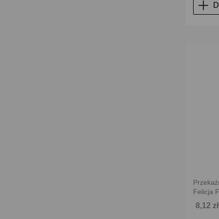
D
Przekaź
Felicja 
8,12 z