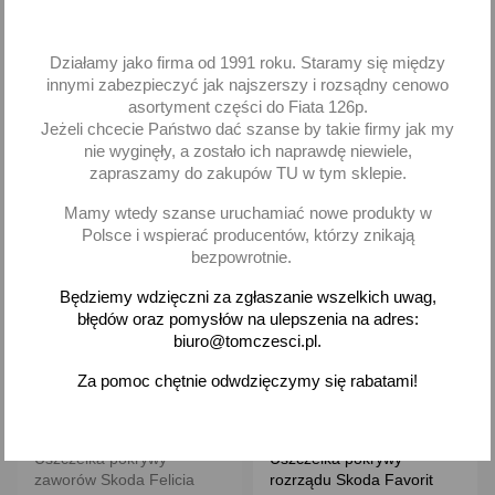
2,69 zł brutto
33,20 zł brutto
Działamy jako firma od 1991 roku. Staramy się między
innymi zabezpieczyć jak najszerszy i rozsądny cenowo
Dodaj
Dodaj
asortyment części do Fiata 126p.
Jeżeli chcecie Państwo dać szanse by takie firmy jak my
-
+
-
+
nie wyginęły, a zostało ich naprawdę niewiele,
zapraszamy do zakupów TU w tym sklepie.
Mamy wtedy szanse uruchamiać nowe produkty w
Polsce i wspierać producentów, którzy znikają
favorite_border
favorite_border
bezpowrotnie.
Będziemy wdzięczni za zgłaszanie wszelkich uwag,
błędów oraz pomysłów na ulepszenia na adres:
biuro@tomczesci.pl.
Za pomoc chętnie odwdzięczymy się rabatami!
Uszczelka pokrywy
Uszczelka pokrywy
zaworów Skoda Felicia
rozrządu Skoda Favorit