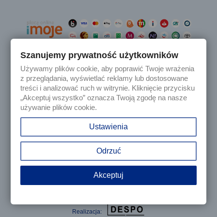
Szanujemy prywatność użytkowników
Używamy plików cookie, aby poprawić Twoje wrażenia

Produkty
z przeglądania, wyświetlać reklamy lub dostosowane
treści i analizować ruch w witrynie. Kliknięcie przycisku
„Akceptuj wszystko” oznacza Twoją zgodę na nasze

Nasza firma
używanie plików cookie.

Twoje konto
Ustawienia
keyboard_arrow_down
Informacja o sklepie
Odrzuć
Akceptuj
© 2025 - Sklep internetowy Tomczesci.pl. Wszelkie prawa
zastrzeżone
Realizacja: