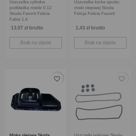
Uszczelka cylindra
Uszczelka korka spustu
podkładka miedz 0,12
miski olejowej Skoda
Skoda Favorit Felicia
Felicja Felicia Favorit
Fabia 1.4
13,07 zł brutto
1,43 zł brutto
Brak na stanie
Brak na stanie
favorite_border
favorite_border
Miska olejowa Skoda
Uszczelki pokrywy Skoda