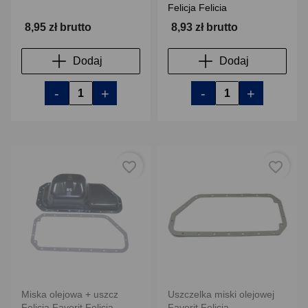
Felicja Felicia
8,95 zł brutto
8,93 zł brutto
Dodaj
Dodaj
-
+
-
+
favorite_border
favorite_border
Miska olejowa + uszcz
Uszczelka miski olejowej
Felicia Favorit Felicja
Favorit Felicja