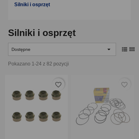
Silniki i osprzęt
Silniki i osprzęt



Dostępne
Pokazano 1-24 z 82 pozycji
favorite_border
favorite_border