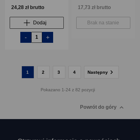
24,28 zł brutto
17,73 zł brutto
Dodaj
Brak na stanie
-
+

1
2
3
4
Następny
Pokazano 1-24 z 82 pozycji

Powrót do góry