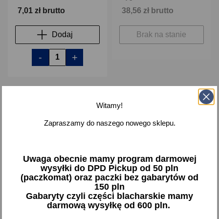
7,01 zł brutto
38,56 zł brutto
Dodaj
Brak na stanie
-
+
Witamy!
favorite_border
favorite_border
Zapraszamy do naszego nowego sklepu.
Uwaga obecnie mamy program darmowej
wysyłki do DPD Pickup od 50 pln
(paczkomat) oraz paczki bez gabarytów od
150 pln
Gabaryty czyli części blacharskie mamy
Uszczelniacz zaworu
Czujnik obrotów wału
darmową wysyłkę od 600 pln.
Skoda 105 120 130 Favorit
Skoda Favorit Felicja
Felicia (94-97) - 8 mm
Felicia 1.3 MPI