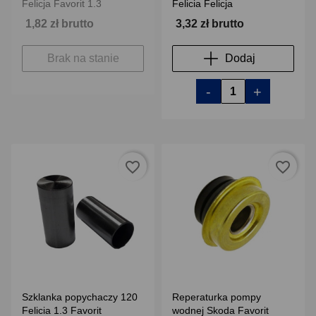
Felicja Favorit 1.3
Felicia Felicja
1,82 zł brutto
3,32 zł brutto
Brak na stanie
Dodaj
-
+
favorite_border
favorite_border
Szklanka popychaczy 120
Reperaturka pompy
Felicia 1.3 Favorit
wodnej Skoda Favorit