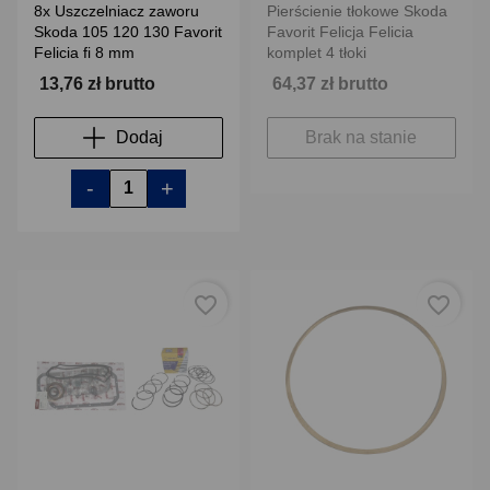
8x Uszczelniacz zaworu
Pierścienie tłokowe Skoda
Skoda 105 120 130 Favorit
Favorit Felicja Felicia
Felicia fi 8 mm
komplet 4 tłoki
13,76 zł brutto
64,37 zł brutto
Dodaj
Brak na stanie
-
+
favorite_border
favorite_border