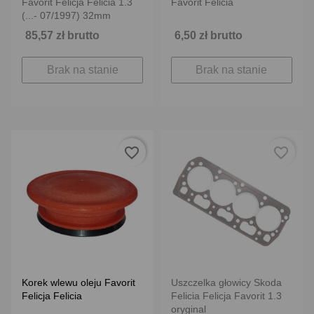
Favorit Felicja Felicia 1.3
Favorit Felicia
(...- 07/1997) 32mm
85,57 zł brutto
6,50 zł brutto
Brak na stanie
Brak na stanie
favorite_border
favorite_border
Korek wlewu oleju Favorit
Uszczelka głowicy Skoda
Felicja Felicia
Felicia Felicja Favorit 1.3
oryginal