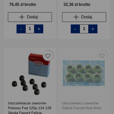
76,45 zł brutto
32,36 zł brutto
Dodaj
Dodaj
-
+
-
+
favorite_border
favorite_border
Uszczelniacze zaworów
Uszczelniacz zaworów
Polonez Fiat 125p 124 128
Felicia Favorit 8szt 8mm
Skoda Favorit Felicia