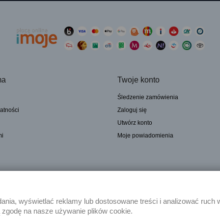
ma
Twoje konto
Śledzenie zamówienia
atności
Zaloguj się
Utwórz konto
mi
Moje powiadomienia
nia, wyświetlać reklamy lub dostosowane treści i analizować ruch 
ą zgodę na nasze używanie plików cookie.
mą mgr inż. Janusz Tomaszewski Przedsiębiorstwo-Produkcyjno-Handlowo-Usługow