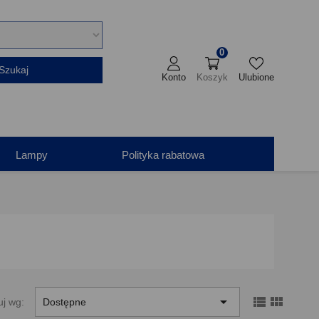
0
Szukaj
Konto
Koszyk
Ulubione
Lampy
Polityka rabatowa



uj wg:
Dostępne