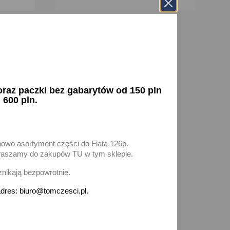
az paczki bez gabarytów od 150 pln
 600 pln.
nowo asortyment części do Fiata 126p.
zapraszamy do zakupów TU w tym sklepie.
znikają bezpowrotnie.
dres: biuro@tomczesci.pl.