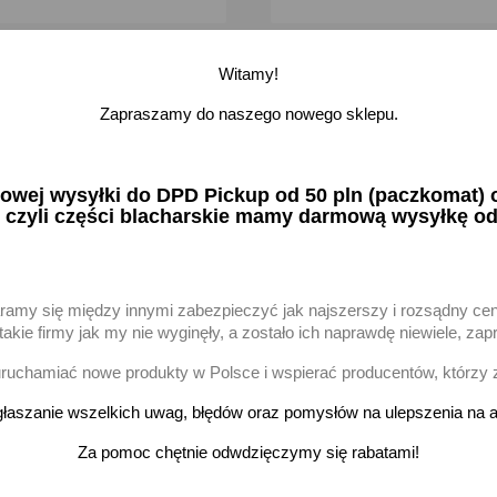
Witamy!
favorite_border
Zapraszamy do naszego nowego sklepu.
ej wysyłki do DPD Pickup od 50 pln (paczkomat) or
 czyli części blacharskie mamy darmową wysyłkę od
aramy się między innymi zabezpieczyć jak najszerszy i rozsądny ce
akie firmy jak my nie wyginęły, a zostało ich naprawdę niewiele, 
uchamiać nowe produkty w Polsce i wspierać producentów, którzy 
o jazdy dziennej 3 śruby 12V-
SEM LOR6.41533
łaszanie wszelkich uwag, błędów oraz pomysłów na ulepszenia na a
zł brutto
Za pomoc chętnie odwdzięczymy się rabatami!
na stanie