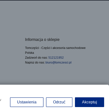
Informacja o sklepie
Tomczęści - Części i akcesoria samochodowe
Polska
Zadzwoń do nas:
512121952
Napisz do nas:
biuro@tomczesci.pl
Realizacja:
w
Ustawienia
Odrzuć
Akceptuj
e, pod adresem: ul. Słowackiego 33, Czechowice-Dziedzice, NIP: