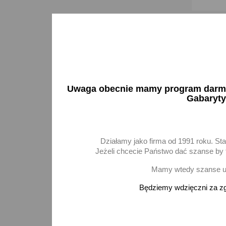
Uwaga obecnie mamy program darmow
Gabaryty
Działamy jako firma od 1991 roku. St
Jeżeli chcecie Państwo dać szanse by t
Mamy wtedy szanse ur
Lampa d
24V WE
Będziemy wdzięczni za zg
73,85 
Brak 