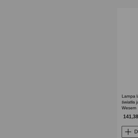
Lampa l
światła 
Wesem 
141,38
D