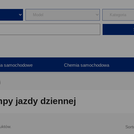
ia samochodowe
Chemia samochodowa
j
py jazdy dziennej
uktów.
Sort