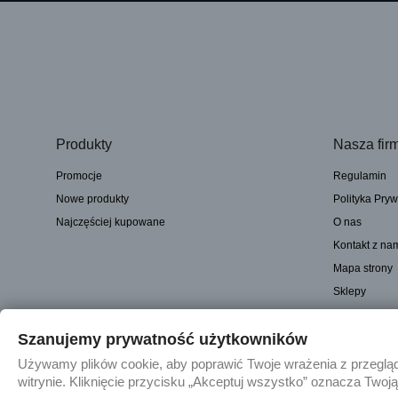
Produkty
Nasza fir
Promocje
Regulamin
Nowe produkty
Polityka Pryw
Najczęściej kupowane
O nas
Kontakt z na
Mapa strony
Sklepy
Szanujemy prywatność użytkowników
© 2025 - Sklep internetowy Tomczesci.pl. Wszelkie prawa zastrzeżone
Używamy plików cookie, aby poprawić Twoje wrażenia z przegląda
witrynie. Kliknięcie przycisku „Akceptuj wszystko” oznacza Twoj
Janusz Tomaszewski prowadzący działalność gospodarczą pod fir