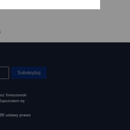
i
nusz Tomaszewski
 Zapoznałem się
398 ustawy prawo