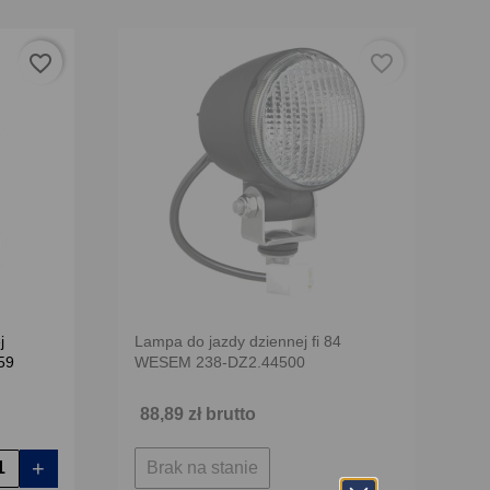
favorite_border
favorite_border
j
Lampa do jazdy dziennej fi 84
59
WESEM 238-DZ2.44500
88,89 zł brutto
+
Brak na stanie