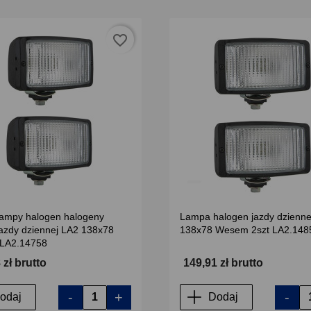
favorite_border
ampy halogen halogeny
Lampa halogen jazdy dzienne
jazdy dziennej LA2 138x78
138x78 Wesem 2szt LA2.148
LA2.14758
 zł brutto
149,91 zł brutto
-
+
-
odaj
Dodaj