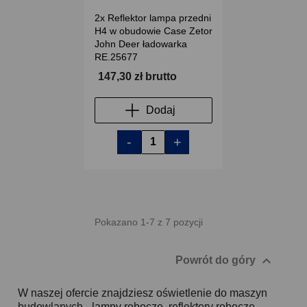
2x Reflektor lampa przedni
H4 w obudowie Case Zetor
John Deer ładowarka
RE.25677
147,30 zł brutto
Dodaj
-
+
Pokazano 1-7 z 7 pozycji

Powrót do góry
W naszej ofercie znajdziesz oświetlenie do maszyn
budowlanych - lampy robocze, reflektory robocze,