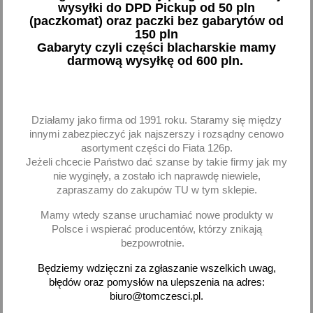
wysyłki do DPD Pickup od 50 pln
Reflektor przedni H4
Reflektor lampa przedni
(paczkomat) oraz paczki bez gabarytów od
uszczelka żarówka Wesem
prawy złącze koparka
150 pln
PES3.42200
ładowarka JCB Agri
Gabaryty czyli części blacharskie mamy
RGV1.49010
darmową wysyłkę od 600 pln.
73,88 zł brutto
212,18 zł brutto
Dodaj
Brak na stanie
Działamy jako firma od 1991 roku. Staramy się między
-
+
innymi zabezpieczyć jak najszerszy i rozsądny cenowo
asortyment części do Fiata 126p.
Jeżeli chcecie Państwo dać szanse by takie firmy jak my
nie wyginęły, a zostało ich naprawdę niewiele,
zapraszamy do zakupów TU w tym sklepie.
favorite_border
favorite_border
Mamy wtedy szanse uruchamiać nowe produkty w
Polsce i wspierać producentów, którzy znikają
bezpowrotnie.
Będziemy wdzięczni za zgłaszanie wszelkich uwag,
błędów oraz pomysłów na ulepszenia na adres:
biuro@tomczesci.pl.