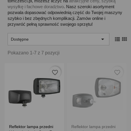
tomczesci.pl, możesz liczyć na
atrakcyjne ceny, szybką
wysyłkę i fachowe doradztwo
. Nasz szeroki asortyment
pozwala dopasować odpowiednią część do Twojej maszyny
szybko i bez zbędnych komplikacji. Zamów online i
przywróć pełną sprawność swojego sprzętu!



Dostępne
Pokazano 1-7 z 7 pozycji
favorite_border
favorite_border
Reflektor lampa przedni
Reflektor lampa przedni