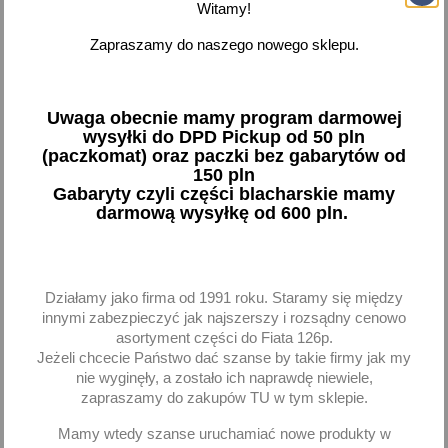
Witamy!
Czujnik ciśnienia oleju
Simering wałka rozrządu
Zapraszamy do naszego nowego sklepu.
Daewoo Lanos FEBI
Daewoo Lanos 1.3 1.5
Aveo Kalos 35x48x7
12,72 zł brutto
10,74 zł brutto
Uwaga obecnie mamy program darmowej
wysyłki do DPD Pickup od 50 pln
Dodaj
Dodaj
(paczkomat) oraz paczki bez gabarytów od
150 pln
Gabaryty czyli części blacharskie mamy
-
+
-
+
darmową wysyłkę od 600 pln.
Działamy jako firma od 1991 roku. Staramy się między
favorite_border
innymi zabezpieczyć jak najszerszy i rozsądny cenowo
asortyment części do Fiata 126p.
Jeżeli chcecie Państwo dać szanse by takie firmy jak my
nie wyginęły, a zostało ich naprawdę niewiele,
zapraszamy do zakupów TU w tym sklepie.
Mamy wtedy szanse uruchamiać nowe produkty w