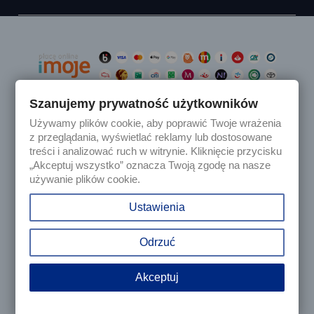
Szanujemy prywatność użytkowników
Używamy plików cookie, aby poprawić Twoje wrażenia

Produkty
z przeglądania, wyświetlać reklamy lub dostosowane
treści i analizować ruch w witrynie. Kliknięcie przycisku
„Akceptuj wszystko” oznacza Twoją zgodę na nasze

Nasza firma
używanie plików cookie.

Twoje konto
Ustawienia
keyboard_arrow_down
Informacja o sklepie
Odrzuć
Akceptuj
© 2025 - Sklep internetowy Tomczesci.pl. Wszelkie prawa
zastrzeżone