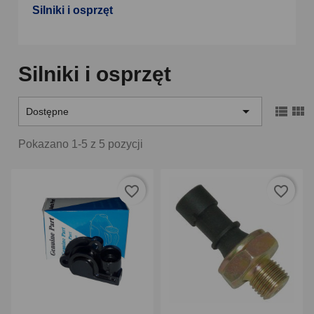
Silniki i osprzęt
Silniki i osprzęt



Dostępne
Pokazano 1-5 z 5 pozycji
favorite_border
favorite_border