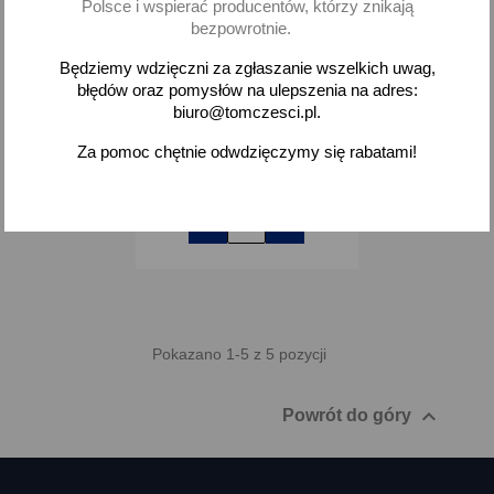
Polsce i wspierać producentów, którzy znikają
bezpowrotnie.
Uszczelniacz zaworów
Daewoo Espero Lanos
Będziemy wdzięczni za zgłaszanie wszelkich uwag,
Nexia
błędów oraz pomysłów na ulepszenia na adres:
biuro@tomczesci.pl.
2,14 zł brutto
Za pomoc chętnie odwdzięczymy się rabatami!
Dodaj
-
+
Pokazano 1-5 z 5 pozycji

Powrót do góry