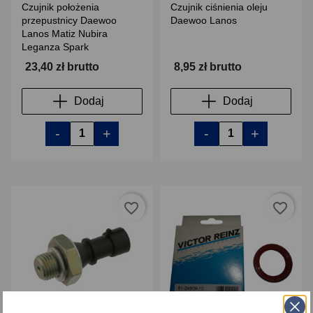
Czujnik położenia
Czujnik ciśnienia oleju
przepustnicy Daewoo
Daewoo Lanos
Lanos Matiz Nubira
Leganza Spark
23,40 zł brutto
8,95 zł brutto
Dodaj
Dodaj
-
+
-
+
favorite_border
favorite_border