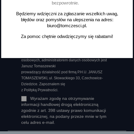
Otrzymuj informację o nowościach
bezpowrotnie.
i wyprzedażach
Będziemy wdzięczni za zgłaszanie wszelkich uwag,
błędów oraz pomysłów na ulepszenia na adres:
biuro@tomczesci.pl.
Za pomoc chętnie odwdzięczymy się rabatami!
Możesz zrezygnować w każdej chwili. W tym celu
należy odnaleźć szczegóły w naszej informacji prawnej.
Wyrażam zgodę na przetwarzanie moich danych
osobowych, administratorem danych osobowych jest
Janusz Tomaszewski
prowadzący działalność pod firmą P.H.U. JANUSZ
TOMASZEWSKI, ul. Słowackiego 33, Czechowice-
Dziedzice. Zapoznałem się
z Polityką Prywatności.
Wyrażam zgodę na otrzymywanie
informacji handlowej drogą elektroniczną
zgodnie z art. 398 ustawy prawo komunikacji
elektronicznej, na podany przeze mnie w tym
celu adres e-mail.