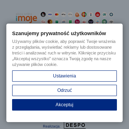
Szanujemy prywatność użytkowników
Używamy plików cookie, aby poprawić Twoje wrażenia

Produkty
z przeglądania, wyświetlać reklamy lub dostosowane
treści i analizować ruch w witrynie. Kliknięcie przycisku
„Akceptuj wszystko” oznacza Twoją zgodę na nasze

Nasza firma
używanie plików cookie.

Twoje konto
Ustawienia
keyboard_arrow_down
Informacja o sklepie
Odrzuć
Akceptuj
© 2025 - Sklep internetowy Tomczesci.pl. Wszelkie prawa
zastrzeżone
Realizacja: