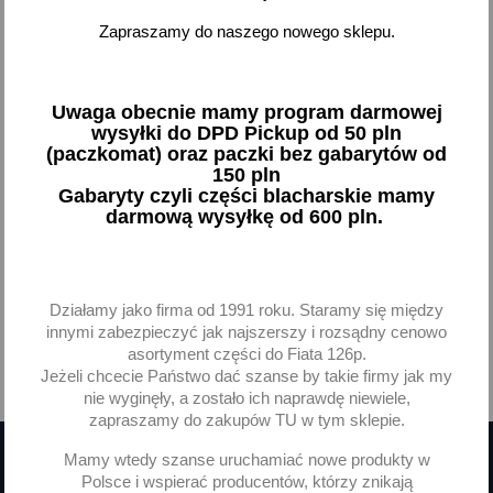
Pierścień koronka ABS
Zapraszamy do naszego nowego sklepu.
Lanos Nexia Kalos
przednia oś
24,84 zł brutto
Uwaga obecnie mamy program darmowej
wysyłki do DPD Pickup od 50 pln
Dodaj
(paczkomat) oraz paczki bez gabarytów od
150 pln
-
+
Gabaryty czyli części blacharskie mamy
darmową wysyłkę od 600 pln.
Działamy jako firma od 1991 roku. Staramy się między
Pokazano 1-1 z 1 pozycji
innymi zabezpieczyć jak najszerszy i rozsądny cenowo
asortyment części do Fiata 126p.
Jeżeli chcecie Państwo dać szanse by takie firmy jak my

Powrót do góry
nie wyginęły, a zostało ich naprawdę niewiele,
zapraszamy do zakupów TU w tym sklepie.
Mamy wtedy szanse uruchamiać nowe produkty w
Polsce i wspierać producentów, którzy znikają