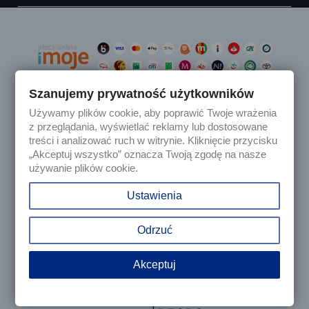
Szanujemy prywatność użytkowników
Używamy plików cookie, aby poprawić Twoje wrażenia

Produkty
z przeglądania, wyświetlać reklamy lub dostosowane
treści i analizować ruch w witrynie. Kliknięcie przycisku
„Akceptuj wszystko” oznacza Twoją zgodę na nasze

Nasza firma
używanie plików cookie.

Twoje konto
Ustawienia
keyboard_arrow_down
Informacja o sklepie
Odrzuć
Akceptuj
© 2025 - Sklep internetowy Tomczesci.pl. Wszelkie prawa
zastrzeżone