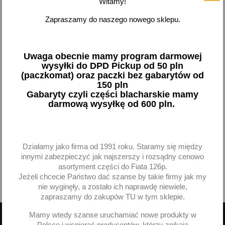
Witamy!
Czujnik temperatury
Czujnik temperatury
Zapraszamy do naszego nowego sklepu.
powietrza Daewoo Lanos
powietrza Daewoo Lanos
kat
kat
19,19 zł brutto
37,70 zł brutto
Uwaga obecnie mamy program darmowej
wysyłki do DPD Pickup od 50 pln
Dodaj
Dodaj
(paczkomat) oraz paczki bez gabarytów od
150 pln
Gabaryty czyli części blacharskie mamy
-
+
-
+
darmową wysyłkę od 600 pln.
Działamy jako firma od 1991 roku. Staramy się między
Pokazano 1-2 z 2 pozycji
innymi zabezpieczyć jak najszerszy i rozsądny cenowo
asortyment części do Fiata 126p.
Jeżeli chcecie Państwo dać szanse by takie firmy jak my

Powrót do góry
nie wyginęły, a zostało ich naprawdę niewiele,
zapraszamy do zakupów TU w tym sklepie.
Mamy wtedy szanse uruchamiać nowe produkty w
Polsce i wspierać producentów, którzy znikają