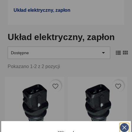
Układ elektryczny, zapłon
Układ elektryczny, zapłon



Dostępne
Pokazano 1-2 z 2 pozycji
favorite_border
favorite_border