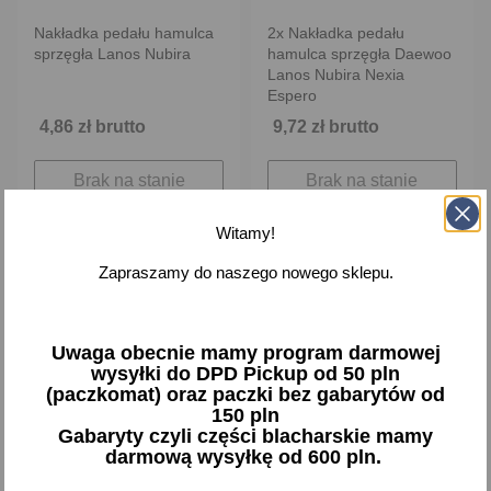
Nakładka pedału hamulca
2x Nakładka pedału
sprzęgła Lanos Nubira
hamulca sprzęgła Daewoo
Lanos Nubira Nexia
Espero
4,86 zł brutto
9,72 zł brutto
Brak na stanie
Brak na stanie
Witamy!
Zapraszamy do naszego nowego sklepu.
favorite_border
favorite_border
Uwaga obecnie mamy program darmowej
wysyłki do DPD Pickup od 50 pln
(paczkomat) oraz paczki bez gabarytów od
150 pln
Gabaryty czyli części blacharskie mamy
darmową wysyłkę od 600 pln.