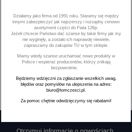
Nakładka pedału sprzęgła
Nakładka pedałów Lanos
hamulca Lanos Nexia
Nexia Nubira Espero
Działamy jako firma od 1991 roku. Staramy się między
5,39 zł brutto
7,25 zł brutto
innymi zabezpieczyć jak najszerszy i rozsądny cenowo
asortyment części do Fiata 126p.
Jeżeli chcecie Państwo dać szanse by takie firmy jak my
Brak na stanie
Dodaj
nie wyginęły, a zostało ich naprawdę niewiele,
zapraszamy do zakupów TU w tym sklepie.
-
+
Mamy wtedy szanse uruchamiać nowe produkty w
Polsce i wspierać producentów, którzy znikają
bezpowrotnie.
Będziemy wdzięczni za zgłaszanie wszelkich uwag,
Pokazano 1-4 z 4 pozycji
błędów oraz pomysłów na ulepszenia na adres:
biuro@tomczesci.pl.

Powrót do góry
Za pomoc chętnie odwdzięczymy się rabatami!
Otrzymuj informację o nowościach