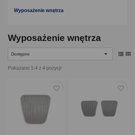
Wyposażenie wnętrza
Wyposażenie wnętrza



Dostępne
Pokazano 1-4 z 4 pozycji
favorite_border
favorite_border