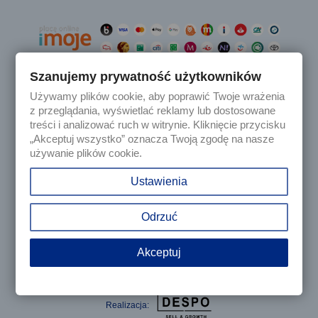
Szanujemy prywatność użytkowników
Używamy plików cookie, aby poprawić Twoje wrażenia

Produkty
z przeglądania, wyświetlać reklamy lub dostosowane
treści i analizować ruch w witrynie. Kliknięcie przycisku
„Akceptuj wszystko” oznacza Twoją zgodę na nasze

Nasza firma
używanie plików cookie.

Twoje konto
Ustawienia
keyboard_arrow_down
Informacja o sklepie
Odrzuć
Akceptuj
© 2025 - Sklep internetowy Tomczesci.pl. Wszelkie prawa
zastrzeżone
Realizacja: