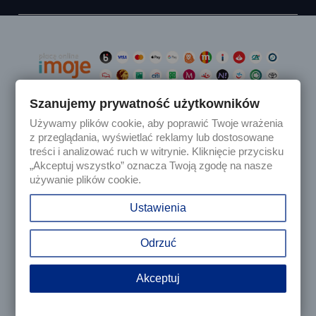
Szanujemy prywatność użytkowników
Używamy plików cookie, aby poprawić Twoje wrażenia

Produkty
z przeglądania, wyświetlać reklamy lub dostosowane
treści i analizować ruch w witrynie. Kliknięcie przycisku
„Akceptuj wszystko” oznacza Twoją zgodę na nasze

Nasza firma
używanie plików cookie.

Twoje konto
Ustawienia
keyboard_arrow_down
Informacja o sklepie
Odrzuć
Akceptuj
© 2025 - Sklep internetowy Tomczesci.pl. Wszelkie prawa
zastrzeżone