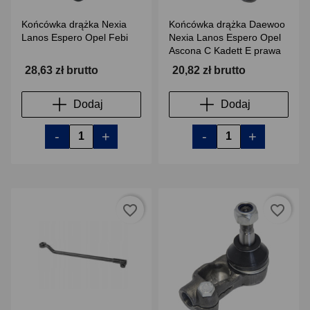
Końcówka drążka Nexia
Końcówka drążka Daewoo
Lanos Espero Opel Febi
Nexia Lanos Espero Opel
Ascona C Kadett E prawa
28,63 zł brutto
20,82 zł brutto
Dodaj
Dodaj
-
+
-
+
favorite_border
favorite_border