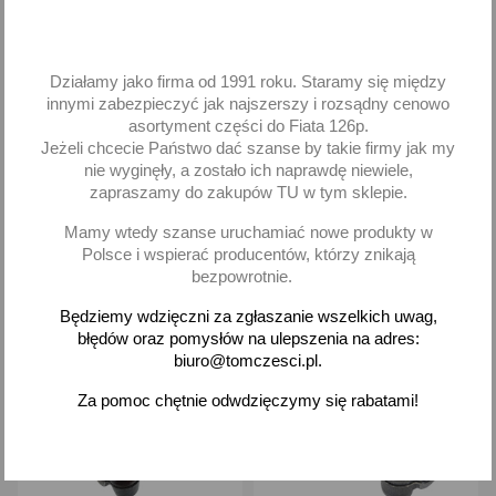
Końcówka drążka prawa
2x Końcówka drążka
Daewoo Lanos Nexia
Daewoo Lanos Nexia
DELPHI
DELPHI prawa lewa
Działamy jako firma od 1991 roku. Staramy się między
innymi zabezpieczyć jak najszerszy i rozsądny cenowo
23,46 zł brutto
46,92 zł brutto
asortyment części do Fiata 126p.
Jeżeli chcecie Państwo dać szanse by takie firmy jak my
Dodaj
Dodaj
nie wyginęły, a zostało ich naprawdę niewiele,
zapraszamy do zakupów TU w tym sklepie.
-
+
-
+
Mamy wtedy szanse uruchamiać nowe produkty w
Polsce i wspierać producentów, którzy znikają
bezpowrotnie.
Będziemy wdzięczni za zgłaszanie wszelkich uwag,
favorite_border
favorite_border
błędów oraz pomysłów na ulepszenia na adres:
biuro@tomczesci.pl.
Za pomoc chętnie odwdzięczymy się rabatami!