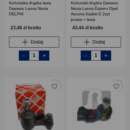
Końcówka drążka lewa
Końcówki drążka Daewoo
Daewoo Lanos Nexia
Nexia Lanos Espero Opel
DELPHI
Ascona Kadett E 2szt
prawa + lewa
23,46 zł brutto
43,44 zł brutto
Dodaj
Dodaj
-
+
-
+
favorite_border
favorite_border