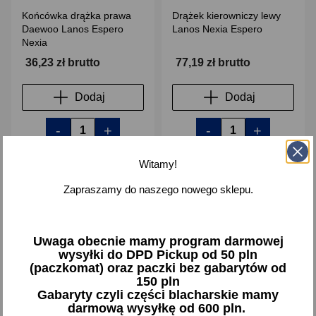
Końcówka drążka prawa
Drążek kierowniczy lewy
Daewoo Lanos Espero
Lanos Nexia Espero
Nexia
36,23 zł brutto
77,19 zł brutto
Dodaj
Dodaj
-
+
-
+
Witamy!
Zapraszamy do naszego nowego sklepu.
favorite_border
favorite_border
Uwaga obecnie mamy program darmowej
wysyłki do DPD Pickup od 50 pln
(paczkomat) oraz paczki bez gabarytów od
150 pln
Gabaryty czyli części blacharskie mamy
darmową wysyłkę od 600 pln.