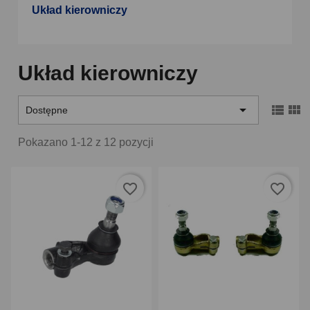
Układ kierowniczy
Układ kierowniczy



Dostępne
Pokazano 1-12 z 12 pozycji
favorite_border
favorite_border