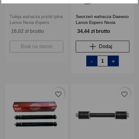
Tuleja wahacza przód tylna
Sworzeń wahacza Daewoo
Lanos Nexia Espero
Lanos Espero Nexia
16,02 zł brutto
34,44 zł brutto
Brak na stanie
Dodaj
-
+
favorite_border
favorite_border