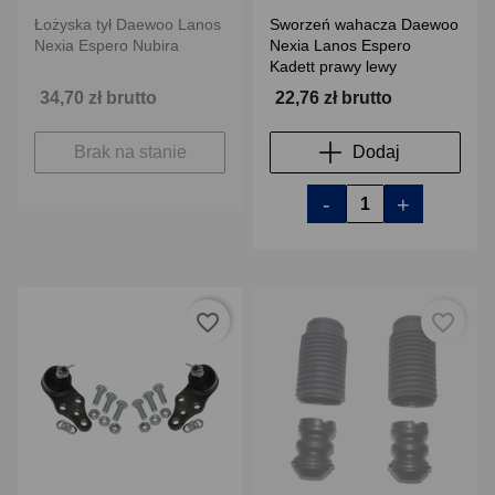
Łożyska tył Daewoo Lanos
Sworzeń wahacza Daewoo
Nexia Espero Nubira
Nexia Lanos Espero
Kadett prawy lewy
34,70 zł brutto
22,76 zł brutto
Brak na stanie
Dodaj
-
+
favorite_border
favorite_border