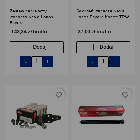
Zestaw naprawczy
Sworzeń wahacza Nexia
wahacza Nexia Lanos
Lanos Espero Kadett TRW
Espero
143,34 zł brutto
37,00 zł brutto
Dodaj
Dodaj
-
+
-
+
favorite_border
favorite_border