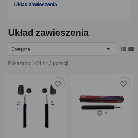
Układ zawieszenia
Układ zawieszenia



Dostępne
Pokazano 1-24 z 43 pozycji
favorite_border
favorite_border