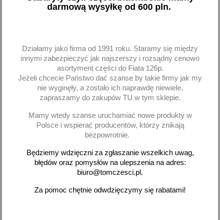
darmową wysyłkę od 600 pln.
Łożysko łożyska koła tył
Łożysko łożyska tył
Daewoo Lanos Nexia
Daewoo Lanos Nexia
Nubira Espero
Espero
Działamy jako firma od 1991 roku. Staramy się między
24,60 zł brutto
17,35 zł brutto
innymi zabezpieczyć jak najszerszy i rozsądny cenowo
asortyment części do Fiata 126p.
Jeżeli chcecie Państwo dać szanse by takie firmy jak my
Dodaj
Brak na stanie
nie wyginęły, a zostało ich naprawdę niewiele,
zapraszamy do zakupów TU w tym sklepie.
-
+
Mamy wtedy szanse uruchamiać nowe produkty w
Polsce i wspierać producentów, którzy znikają
bezpowrotnie.
Będziemy wdzięczni za zgłaszanie wszelkich uwag,
favorite_border
favorite_border
błędów oraz pomysłów na ulepszenia na adres:
biuro@tomczesci.pl.
Za pomoc chętnie odwdzięczymy się rabatami!