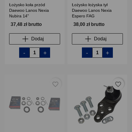
Łożysko koła przód
Łożysko łożyska tył
Daewoo Lanos Nexia
Daewoo Lanos Nexia
Nubira 14"
Espero FAG
37,48 zł brutto
38,00 zł brutto
Dodaj
Dodaj
-
+
-
+
favorite_border
favorite_border