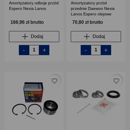
Amortyzatory odboje przód
Amortyzatory przód
Espero Nexia Lanos
przednie Daewoo Nexia
Lanos Espero olejowe
166,96 zł brutto
70,80 zł brutto
Dodaj
Dodaj
-
+
-
+
favorite_border
favorite_border