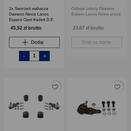
2x Sworzeń wahacza
Odboje osłony Daewoo
Daewoo Nexia Lanos
Espero Lanos Nexia przod
Espero Opel Kadett D E
45,52 zł brutto
23,67 zł brutto
Dodaj
Brak na stanie
-
+
favorite_border
favorite_border