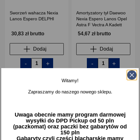
Sworzeń wahacza Nexia
Amortyzatory tył Daewoo
Lanos Espero DELPHI
Nexia Espero Lanos Opel
Astra F Vectra A Kadett
30,83 zł brutto
54,67 zł brutto
Dodaj
Dodaj
-
+
-
+
Witamy!
Zapraszamy do naszego nowego sklepu.
favorite_border
favorite_border
Uwaga obecnie mamy program darmowej
wysyłki do DPD Pickup od 50 pln
(paczkomat) oraz paczki bez gabarytów od
150 pln
Gabaryty czyli części blacharskie mamy