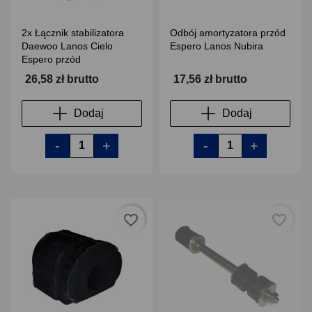
2x Łącznik stabilizatora
Odbój amortyzatora przód
Daewoo Lanos Cielo
Espero Lanos Nubira
Espero przód
26,58 zł brutto
17,56 zł brutto
Dodaj
Dodaj
-
+
-
+
favorite_border
favorite_border