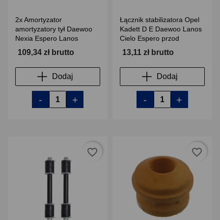
2x Amortyzator
Łącznik stabilizatora Opel
amortyzatory tył Daewoo
Kadett D E Daewoo Lanos
Nexia Espero Lanos
Cielo Espero przod
109,34 zł brutto
13,11 zł brutto
Dodaj
Dodaj
-
+
-
+
favorite_border
favorite_border