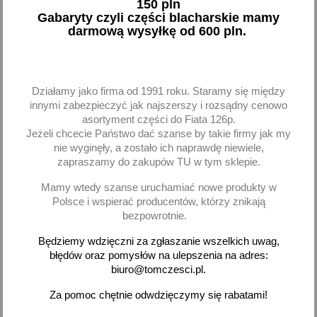
150 pln
Gabaryty czyli części blacharskie mamy
darmową wysyłkę od 600 pln.
Szczęki hamulcowe
Cylinderek hamulcowy
Daewoo Nexia Lanos
Lanos Nexia 1.5 SOHC
Espero Nubira
Kadett Astra F Corsa A
HART
Działamy jako firma od 1991 roku. Staramy się między
innymi zabezpieczyć jak najszerszy i rozsądny cenowo
51,11 zł brutto
19,66 zł brutto
asortyment części do Fiata 126p.
Jeżeli chcecie Państwo dać szanse by takie firmy jak my
Dodaj
Brak na stanie
nie wyginęły, a zostało ich naprawdę niewiele,
zapraszamy do zakupów TU w tym sklepie.
-
+
Mamy wtedy szanse uruchamiać nowe produkty w
Polsce i wspierać producentów, którzy znikają
bezpowrotnie.
Będziemy wdzięczni za zgłaszanie wszelkich uwag,
favorite_border
favorite_border
błędów oraz pomysłów na ulepszenia na adres:
biuro@tomczesci.pl.
Za pomoc chętnie odwdzięczymy się rabatami!