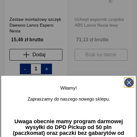
Zestaw montażowy szczęk
Uchwyt wspornik czujnika
Daewoo Lanos Espero
ABS Lanos Nexia lewy
Nexia
15,46 zł brutto
71,13 zł brutto
Dodaj
Brak na stanie
-
+
Witamy!
Zapraszamy do naszego nowego sklepu.
favorite_border
favorite_border
Uwaga obecnie mamy program darmowej
wysyłki do DPD Pickup od 50 pln
(paczkomat) oraz paczki bez gabarytów od