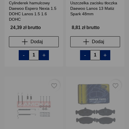
Cylinderek hamulcowy
Uszczelka zacisku tłoczka
Daewoo Espero Nexia 1.5
Daewoo Lanos 13 Matiz
DOHC Lanos 1.5 1.6
Spark 48mm
DOHC
24,39 zł brutto
8,81 zł brutto
Dodaj
Dodaj
-
+
-
+
favorite_border
favorite_border