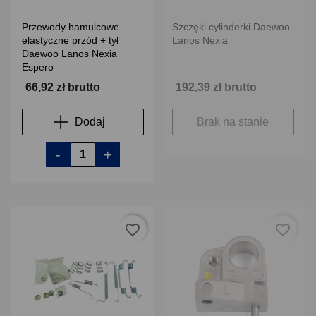
Przewody hamulcowe
Szczęki cylinderki Daewoo
elastyczne przód + tył
Lanos Nexia
Daewoo Lanos Nexia
Espero
66,92 zł brutto
192,39 zł brutto
Dodaj
Brak na stanie
-
+
favorite_border
favorite_border