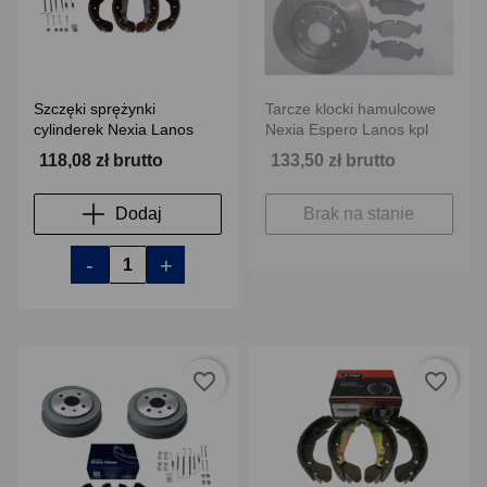
Szczęki sprężynki
Tarcze klocki hamulcowe
cylinderek Nexia Lanos
Nexia Espero Lanos kpl
118,08 zł brutto
133,50 zł brutto
Dodaj
Brak na stanie
-
+
favorite_border
favorite_border