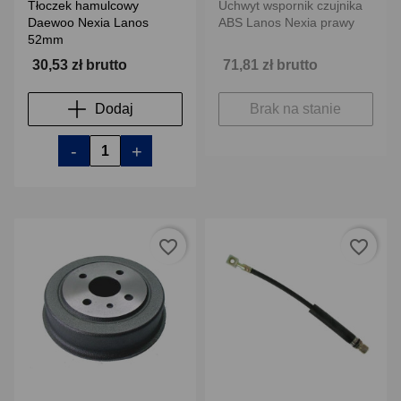
Tłoczek hamulcowy
Uchwyt wspornik czujnika
Daewoo Nexia Lanos
ABS Lanos Nexia prawy
52mm
30,53 zł brutto
71,81 zł brutto
Dodaj
Brak na stanie
-
+
favorite_border
favorite_border