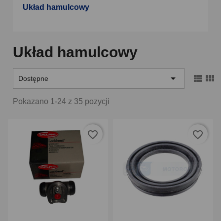
Układ hamulcowy
Układ hamulcowy



Dostępne
Pokazano 1-24 z 35 pozycji
favorite_border
favorite_border