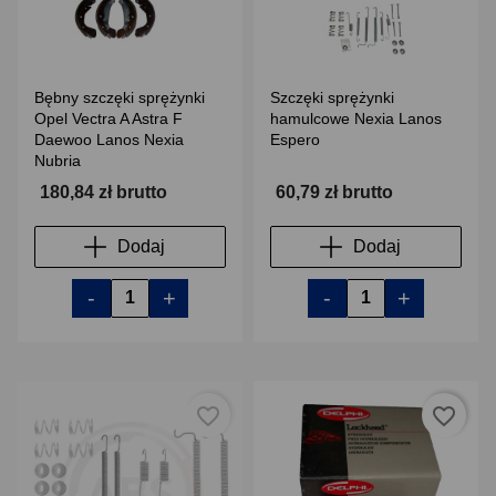
Bębny szczęki sprężynki
Szczęki sprężynki
Opel Vectra A Astra F
hamulcowe Nexia Lanos
Daewoo Lanos Nexia
Espero
Nubria
180,84 zł brutto
60,79 zł brutto
Dodaj
Dodaj
-
+
-
+
favorite_border
favorite_border