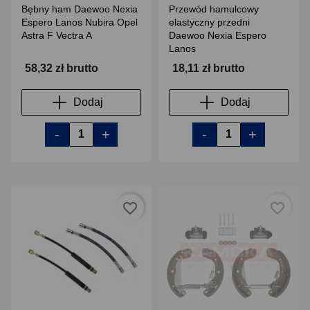
Bębny ham Daewoo Nexia
Przewód hamulcowy
Espero Lanos Nubira Opel
elastyczny przedni
Astra F Vectra A
Daewoo Nexia Espero
Lanos
58,32 zł brutto
18,11 zł brutto
Dodaj
Dodaj
-
+
-
+
favorite_border
favorite_border