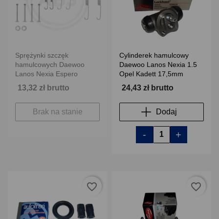
Sprężynki szczęk
Cylinderek hamulcowy
hamulcowych Daewoo
Daewoo Lanos Nexia 1.5
Lanos Nexia Espero
Opel Kadett 17,5mm
13,32 zł brutto
24,43 zł brutto
Brak na stanie
Dodaj
-
+
favorite_border
favorite_border