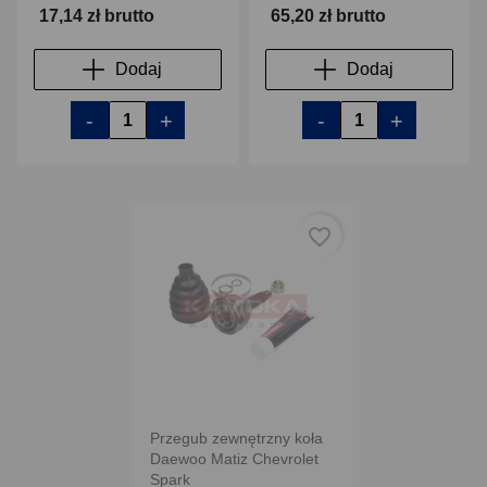
17,14 zł brutto
65,20 zł brutto
Dodaj
Dodaj
-
+
-
+
favorite_border
Przegub zewnętrzny koła
Daewoo Matiz Chevrolet
Spark