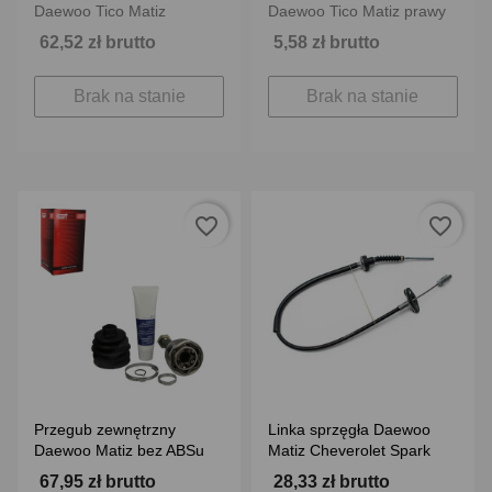
Daewoo Tico Matiz
Daewoo Tico Matiz prawy
62,52 zł brutto
5,58 zł brutto
Brak na stanie
Brak na stanie
favorite_border
favorite_border
Przegub zewnętrzny
Linka sprzęgła Daewoo
Daewoo Matiz bez ABSu
Matiz Cheverolet Spark
67,95 zł brutto
28,33 zł brutto