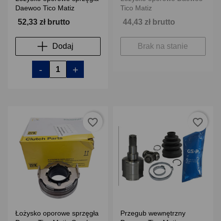
Daewoo Tico Matiz
Tico Matiz
52,33 zł brutto
44,43 zł brutto
Dodaj
Brak na stanie
-
+
favorite_border
favorite_border
Łożysko oporowe sprzęgła
Przegub wewnętrzny