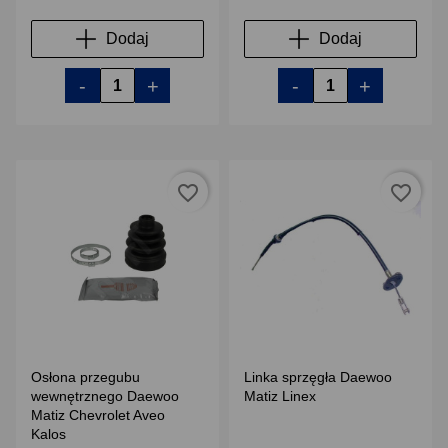
Dodaj
Dodaj
-
+
-
+
favorite_border
favorite_border
Osłona przegubu
Linka sprzęgła Daewoo
wewnętrznego Daewoo
Matiz Linex
Matiz Chevrolet Aveo
Kalos