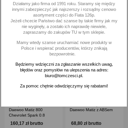
Działamy jako firma od 1991 roku. Staramy się między
Dodaj
Dodaj
innymi zabezpieczyć jak najszerszy i rozsądny cenowo
asortyment części do Fiata 126p.
-
+
-
+
Jeżeli chcecie Państwo dać szanse by takie firmy jak my
nie wyginęły, a zostało ich naprawdę niewiele,
zapraszamy do zakupów TU w tym sklepie.
Mamy wtedy szanse uruchamiać nowe produkty w
Polsce i wspierać producentów, którzy znikają
favorite_border
favorite_border
bezpowrotnie.
Będziemy wdzięczni za zgłaszanie wszelkich uwag,
błędów oraz pomysłów na ulepszenia na adres:
biuro@tomczesci.pl.
Za pomoc chętnie odwdzięczymy się rabatami!
Sprzęgło kompletne
Przegub zewnętrzny
Daewoo Matiz 800
Daewoo Matiz z ABSem
Chevrolet Spark 0.8
160,17 zł brutto
68,80 zł brutto