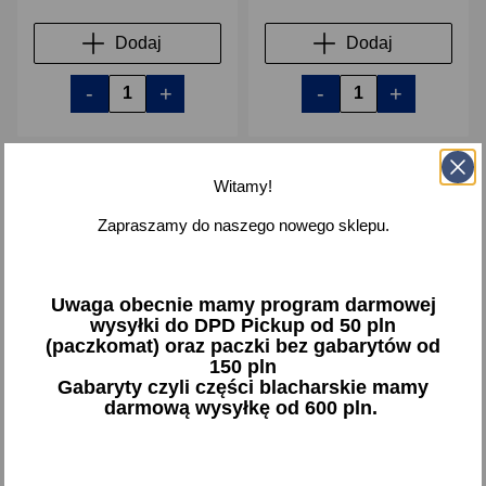
Dodaj
Dodaj
-
+
-
+
Witamy!
favorite_border
favorite_border
Zapraszamy do naszego nowego sklepu.
Uwaga obecnie mamy program darmowej
wysyłki do DPD Pickup od 50 pln
(paczkomat) oraz paczki bez gabarytów od
150 pln
Gabaryty czyli części blacharskie mamy
darmową wysyłkę od 600 pln.
Sprzęgło Chevrolet Matiz
Przegub Daewoo Matiz z
Spark 1.0
ABS Heri
201,34 zł brutto
51,75 zł brutto