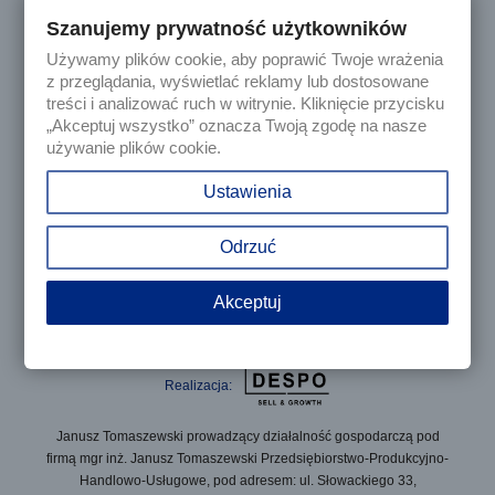
Szanujemy prywatność użytkowników
Używamy plików cookie, aby poprawić Twoje wrażenia

Produkty
z przeglądania, wyświetlać reklamy lub dostosowane
treści i analizować ruch w witrynie. Kliknięcie przycisku
„Akceptuj wszystko” oznacza Twoją zgodę na nasze

Nasza firma
używanie plików cookie.

Twoje konto
Ustawienia
keyboard_arrow_down
Informacja o sklepie
Odrzuć
Akceptuj
© 2025 - Sklep internetowy Tomczesci.pl. Wszelkie prawa
zastrzeżone
Realizacja:
Janusz Tomaszewski prowadzący działalność gospodarczą pod
firmą mgr inż. Janusz Tomaszewski Przedsiębiorstwo-Produkcyjno-
Handlowo-Usługowe, pod adresem: ul. Słowackiego 33,