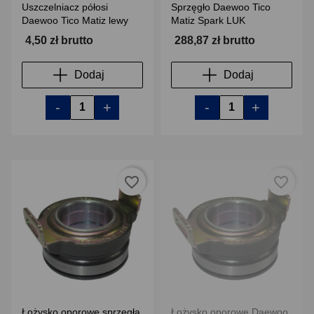
Uszczelniacz półosi
Sprzęgło Daewoo Tico
Daewoo Tico Matiz lewy
Matiz Spark LUK
4,50 zł brutto
288,87 zł brutto
Dodaj
Dodaj
-
+
-
+
favorite_border
favorite_border
Łożysko oporowe sprzęgła
Łożysko oporowe Daewoo