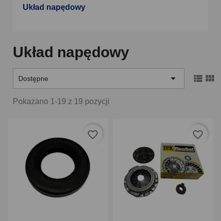
Układ napędowy
Układ napędowy



Dostępne
Pokazano 1-19 z 19 pozycji
favorite_border
favorite_border