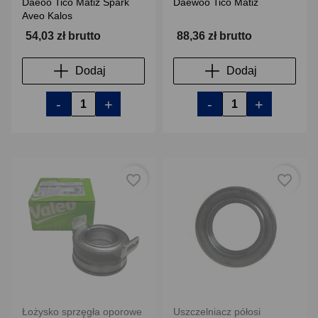
Daeoo Tico Matiz Spark
Daewoo Tico Matiz
Aveo Kalos
54,03 zł brutto
88,36 zł brutto
Dodaj
Dodaj
-
+
-
+
favorite_border
favorite_border
Łożysko sprzęgła oporowe
Uszczelniacz półosi