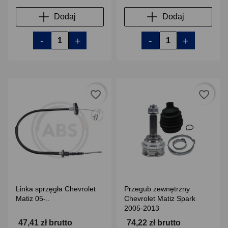
Dodaj
Dodaj
-
+
-
+
favorite_border
favorite_border
Linka sprzęgła Chevrolet
Przegub zewnętrzny
Matiz 05-..
Chevrolet Matiz Spark
2005-2013
47,41 zł brutto
74,22 zł brutto