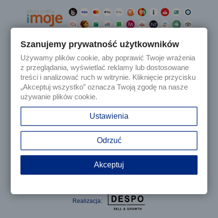
Szanujemy prywatność użytkowników
Używamy plików cookie, aby poprawić Twoje wrażenia

Produkty
z przeglądania, wyświetlać reklamy lub dostosowane
treści i analizować ruch w witrynie. Kliknięcie przycisku
„Akceptuj wszystko” oznacza Twoją zgodę na nasze

Nasza firma
używanie plików cookie.

Twoje konto
Ustawienia
keyboard_arrow_down
Informacja o sklepie
Odrzuć
Akceptuj
© 2025 - Sklep internetowy Tomczesci.pl. Wszelkie prawa
zastrzeżone
Realizacja: