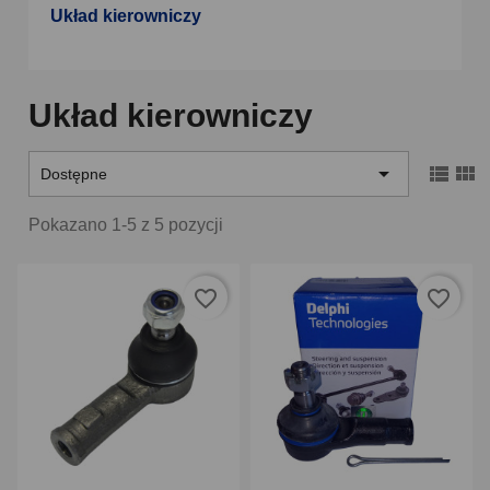
Układ kierowniczy
Układ kierowniczy



Dostępne
Pokazano 1-5 z 5 pozycji
favorite_border
favorite_border