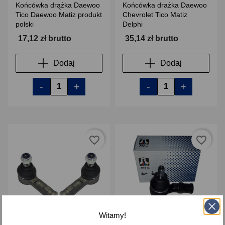
Końcówka drążka Daewoo
Końcówka drażka Daewoo
Tico Daewoo Matiz produkt
Chevrolet Tico Matiz
polski
Delphi
17,12 zł brutto
35,14 zł brutto
Dodaj
Dodaj
-
+
-
+
favorite_border
favorite_border
Witamy!