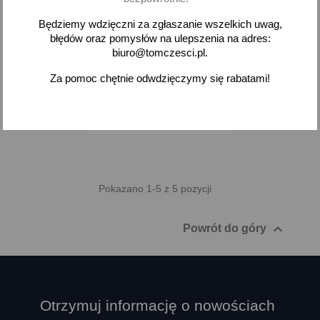
Drążek kierowniczy
Daewoo Tico
Będziemy wdzięczni za zgłaszanie wszelkich uwag,
29,91 zł brutto
błędów oraz pomysłów na ulepszenia na adres:
biuro@tomczesci.pl.
Dodaj
Za pomoc chętnie odwdzięczymy się rabatami!
-
+
Pokazano 1-5 z 5 pozycji

Powrót do góry
Otrzymuj informację o nowościach