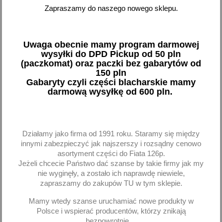
Zapraszamy do naszego nowego sklepu.
Końcówka drążka Daewoo
Końcówka drążka Daewoo
Tico Daewoo Matiz 2szt
Tico Matiz RTS
33,60 zł brutto
29,52 zł brutto
Uwaga obecnie mamy program darmowej
wysyłki do DPD Pickup od 50 pln
Dodaj
Dodaj
(paczkomat) oraz paczki bez gabarytów od
150 pln
-
+
-
+
Gabaryty czyli części blacharskie mamy
darmową wysyłkę od 600 pln.
favorite_border
Działamy jako firma od 1991 roku. Staramy się między
innymi zabezpieczyć jak najszerszy i rozsądny cenowo
asortyment części do Fiata 126p.
Jeżeli chcecie Państwo dać szanse by takie firmy jak my
nie wyginęły, a zostało ich naprawdę niewiele,
zapraszamy do zakupów TU w tym sklepie.
Mamy wtedy szanse uruchamiać nowe produkty w
Polsce i wspierać producentów, którzy znikają
bezpowrotnie.