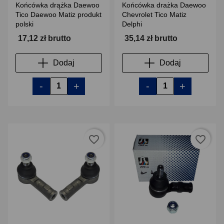
Końcówka drążka Daewoo
Końcówka drażka Daewoo
Tico Daewoo Matiz produkt
Chevrolet Tico Matiz
polski
Delphi
17,12 zł brutto
35,14 zł brutto
Dodaj
Dodaj
-
+
-
+
favorite_border
favorite_border