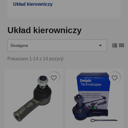
Układ kierowniczy
Układ kierowniczy



Dostępne
Pokazano 1-14 z 14 pozycji
favorite_border
favorite_border