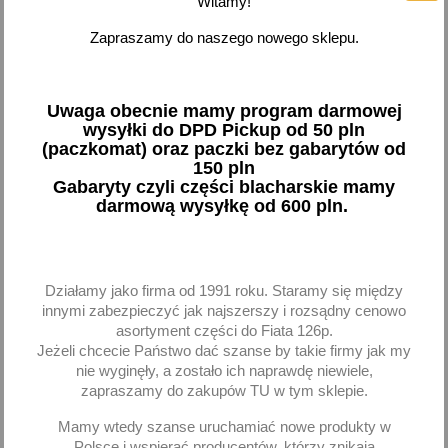
Witamy!
Drążek kierowniczy osłona
Drążek kierowniczy
końcówka drążka Daewoo
Daewoo Matiz bez
Zapraszamy do naszego nowego sklepu.
Matiz bez wspomagania
wspomagania
91,64 zł brutto
23,94 zł brutto
Uwaga obecnie mamy program darmowej
Dodaj
Dodaj
wysyłki do DPD Pickup od 50 pln
(paczkomat) oraz paczki bez gabarytów od
150 pln
-
+
-
+
Gabaryty czyli części blacharskie mamy
darmową wysyłkę od 600 pln.
favorite_border
favorite_border
Działamy jako firma od 1991 roku. Staramy się między
innymi zabezpieczyć jak najszerszy i rozsądny cenowo
asortyment części do Fiata 126p.
Jeżeli chcecie Państwo dać szanse by takie firmy jak my
nie wyginęły, a zostało ich naprawdę niewiele,
zapraszamy do zakupów TU w tym sklepie.
Mamy wtedy szanse uruchamiać nowe produkty w
Polsce i wspierać producentów, którzy znikają