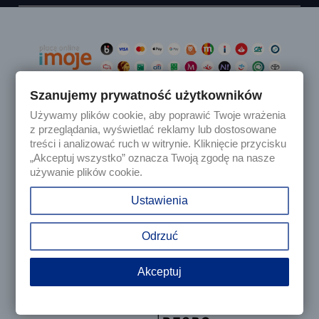
Szanujemy prywatność użytkowników
Używamy plików cookie, aby poprawić Twoje wrażenia

Produkty
z przeglądania, wyświetlać reklamy lub dostosowane
treści i analizować ruch w witrynie. Kliknięcie przycisku
„Akceptuj wszystko” oznacza Twoją zgodę na nasze

Nasza firma
używanie plików cookie.

Twoje konto
Ustawienia
keyboard_arrow_down
Informacja o sklepie
Odrzuć
Akceptuj
© 2025 - Sklep internetowy Tomczesci.pl. Wszelkie prawa
zastrzeżone