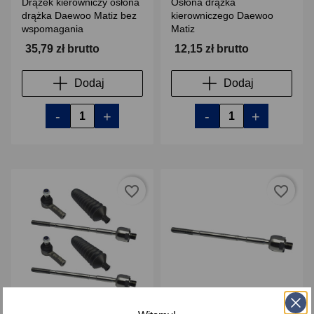
Drążek kierowniczy osłona
Osłona drążka
drążka Daewoo Matiz bez
kierowniczego Daewoo
wspomagania
Matiz
35,79 zł brutto
12,15 zł brutto
Dodaj
Dodaj
-
+
-
+
favorite_border
favorite_border