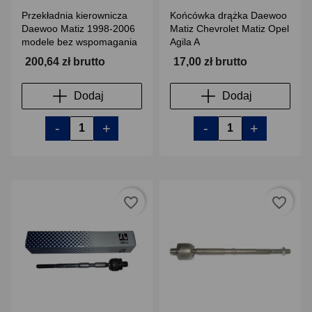
Przekładnia kierownicza
Końcówka drążka Daewoo
Daewoo Matiz 1998-2006
Matiz Chevrolet Matiz Opel
modele bez wspomagania
Agila A
200,64 zł brutto
17,00 zł brutto
Dodaj
Dodaj
-
+
-
+
favorite_border
favorite_border