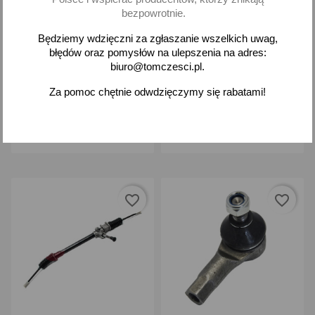
Przekładnia końcówka
2x Końcówka drążka
bezpowrotnie.
kierownicza Daewoo Matiz
Daewoo Matiz Chevrolet
modele bez wspomagania
Matiz Opel Agila A przód
Będziemy wdzięczni za zgłaszanie wszelkich uwag,
błędów oraz pomysłów na ulepszenia na adres:
231,82 zł brutto
34,00 zł brutto
biuro@tomczesci.pl.
Za pomoc chętnie odwdzięczymy się rabatami!
Dodaj
Dodaj
-
+
-
+
favorite_border
favorite_border