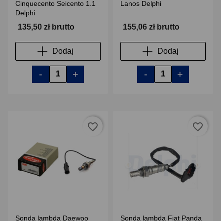
Cinquecento Seicento 1.1
Lanos Delphi
Delphi
135,50 zł brutto
155,06 zł brutto
Dodaj
Dodaj
-
+
-
+
favorite_border
favorite_border
Sonda lambda Daewoo
Sonda lambda Fiat Panda