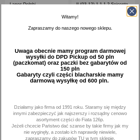
Lanos Delphi
II (03-12) 1.1 1.2 Seicento
1.1
Witamy!
76,93 zł brutto
173,96 zł brutto
Zapraszamy do naszego nowego sklepu.
Dodaj
Dodaj
-
+
-
+
Uwaga obecnie mamy program darmowej
wysyłki do DPD Pickup od 50 pln
(paczkomat) oraz paczki bez gabarytów od
150 pln
Gabaryty czyli części blacharskie mamy
darmową wysyłkę od 600 pln.
favorite_border
favorite_border
Działamy jako firma od 1991 roku. Staramy się między
innymi zabezpieczyć jak najszerszy i rozsądny cenowo
asortyment części do Fiata 126p.
Jeżeli chcecie Państwo dać szanse by takie firmy jak my
nie wyginęły, a zostało ich naprawdę niewiele,
zapraszamy do zakupów TU w tym sklepie.