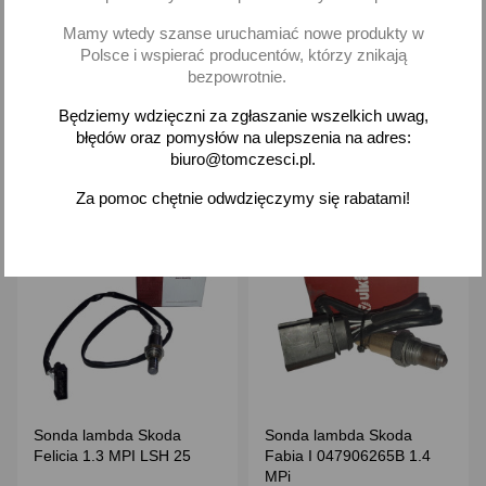
Sonda lambda Skoda
Sonda lambda Skoda
Felicia 1.3 1.6 Delphi
Felicia 1.3 SPI LSH 24
Mamy wtedy szanse uruchamiać nowe produkty w
189,60 zł brutto
85,67 zł brutto
Polsce i wspierać producentów, którzy znikają
bezpowrotnie.
Brak na stanie
Brak na stanie
Będziemy wdzięczni za zgłaszanie wszelkich uwag,
błędów oraz pomysłów na ulepszenia na adres:
biuro@tomczesci.pl.
Za pomoc chętnie odwdzięczymy się rabatami!
favorite_border
favorite_border
Sonda lambda Skoda
Sonda lambda Skoda
Felicia 1.3 MPI LSH 25
Fabia I 047906265B 1.4
MPi