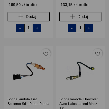
109,50 zł brutto
133,15 zł brutto
Dodaj
Dodaj
-
+
-
+
favorite_border
favorite_border
Sonda lambda Fiat
Sonda lambda Chevrolet
Seicento Stilo Punto Panda
Aveo Kalos Lacetti Matiz
1.0