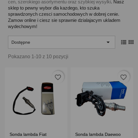
cen, szerokiego asortymentu oraz szybkiej wysylki
. Nasz
sklep to pewny wybor dla kazdego, kto szuka
sprawdzonych czesci samochodowych w dobrej cenie.
Zamow online i ciesz sie sprawnie dzialajacym ukladem
wydechowym!



Dostępne
Pokazano 1-10 z 10 pozycji
favorite_border
favorite_border
Sonda lambda Fiat
Sonda lambda Daewoo