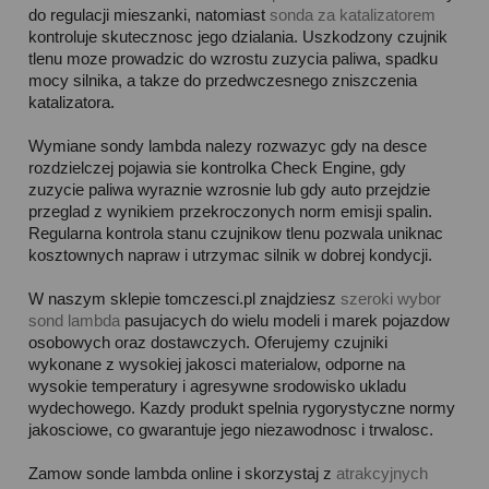
do regulacji mieszanki, natomiast
sonda za katalizatorem
kontroluje skutecznosc jego dzialania. Uszkodzony czujnik
tlenu moze prowadzic do wzrostu zuzycia paliwa, spadku
mocy silnika, a takze do przedwczesnego zniszczenia
katalizatora.
Wymiane sondy lambda nalezy rozwazyc gdy na desce
rozdzielczej pojawia sie kontrolka Check Engine, gdy
zuzycie paliwa wyraznie wzrosnie lub gdy auto przejdzie
przeglad z wynikiem przekroczonych norm emisji spalin.
Regularna kontrola stanu czujnikow tlenu pozwala uniknac
kosztownych napraw i utrzymac silnik w dobrej kondycji.
W naszym sklepie tomczesci.pl znajdziesz
szeroki wybor
sond lambda
pasujacych do wielu modeli i marek pojazdow
osobowych oraz dostawczych. Oferujemy czujniki
wykonane z wysokiej jakosci materialow, odporne na
wysokie temperatury i agresywne srodowisko ukladu
wydechowego. Kazdy produkt spelnia rygorystyczne normy
jakosciowe, co gwarantuje jego niezawodnosc i trwalosc.
Zamow sonde lambda online i skorzystaj z
atrakcyjnych