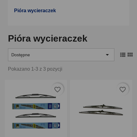
Pióra wycieraczek
Pióra wycieraczek



Dostępne
Pokazano 1-3 z 3 pozycji
favorite_border
favorite_border