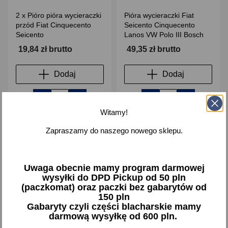
2 x Pióro pióra wycieraczki
Pióra wycieraczki Fiat
przód Fiat Cinquecento
Seicento Cinquecento
Seicento
Lanos VW Polo III Bosch
19,84 zł brutto
49,35 zł brutto
Dodaj
Dodaj
-
+
-
+
Witamy!
Zapraszamy do naszego nowego sklepu.
favorite_border
Uwaga obecnie mamy program darmowej
wysyłki do DPD Pickup od 50 pln
(paczkomat) oraz paczki bez gabarytów od
150 pln
Gabaryty czyli części blacharskie mamy
darmową wysyłkę od 600 pln.