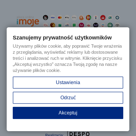
Szanujemy prywatność użytkowników
Używamy plików cookie, aby poprawić Twoje wrażenia

Produkty
z przeglądania, wyświetlać reklamy lub dostosowane
treści i analizować ruch w witrynie. Kliknięcie przycisku
„Akceptuj wszystko” oznacza Twoją zgodę na nasze

Nasza firma
używanie plików cookie.

Twoje konto
Ustawienia
keyboard_arrow_down
Informacja o sklepie
Odrzuć
Akceptuj
© 2025 - Sklep internetowy Tomczesci.pl. Wszelkie prawa
zastrzeżone
Realizacja: