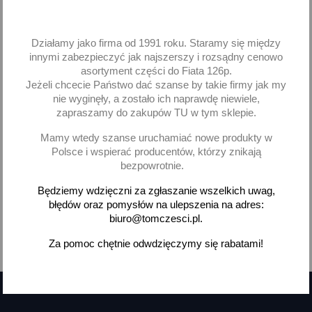
Guma gumy wycieraczki
Cinquecento Seicento 480
Działamy jako firma od 1991 roku. Staramy się między
innymi zabezpieczyć jak najszerszy i rozsądny cenowo
7,62 zł brutto
asortyment części do Fiata 126p.
Jeżeli chcecie Państwo dać szanse by takie firmy jak my
Dodaj
nie wyginęły, a zostało ich naprawdę niewiele,
zapraszamy do zakupów TU w tym sklepie.
-
+
Mamy wtedy szanse uruchamiać nowe produkty w
Polsce i wspierać producentów, którzy znikają
bezpowrotnie.
Będziemy wdzięczni za zgłaszanie wszelkich uwag,
błędów oraz pomysłów na ulepszenia na adres:
Pokazano 1-3 z 3 pozycji
biuro@tomczesci.pl.
Za pomoc chętnie odwdzięczymy się rabatami!

Powrót do góry