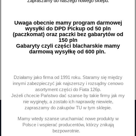
Zapraszamy do naszego nowego sklepu.
Bagażnik tylnej klapy Fiat
Torba bagażnika pleciona
500 600 126p
Fiat 126p
302,55 zł brutto
272,32 zł brutto
Uwaga obecnie mamy program darmowej
wysyłki do DPD Pickup od 50 pln
Brak na stanie
Brak na stanie
(paczkomat) oraz paczki bez gabarytów od
150 pln
Gabaryty czyli części blacharskie mamy
darmową wysyłkę od 600 pln.
Pokazano 1-2 z 2 pozycji
Działamy jako firma od 1991 roku. Staramy się między
innymi zabezpieczyć jak najszerszy i rozsądny cenowo

Powrót do góry
asortyment części do Fiata 126p.
Jeżeli chcecie Państwo dać szanse by takie firmy jak my
nie wyginęły, a zostało ich naprawdę niewiele,
zapraszamy do zakupów TU w tym sklepie.
Mamy wtedy szanse uruchamiać nowe produkty w
Otrzymuj informację o nowościach
Polsce i wspierać producentów, którzy znikają
i wyprzedażach
bezpowrotnie.