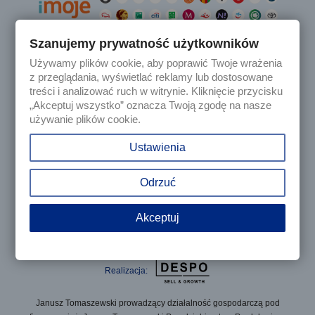
Szanujemy prywatność użytkowników
Używamy plików cookie, aby poprawić Twoje wrażenia

Produkty
z przeglądania, wyświetlać reklamy lub dostosowane
treści i analizować ruch w witrynie. Kliknięcie przycisku
„Akceptuj wszystko” oznacza Twoją zgodę na nasze

Nasza firma
używanie plików cookie.

Twoje konto
Ustawienia
keyboard_arrow_down
Informacja o sklepie
Odrzuć
Akceptuj
© 2025 - Sklep internetowy Tomczesci.pl. Wszelkie prawa
zastrzeżone
Realizacja:
Janusz Tomaszewski prowadzący działalność gospodarczą pod