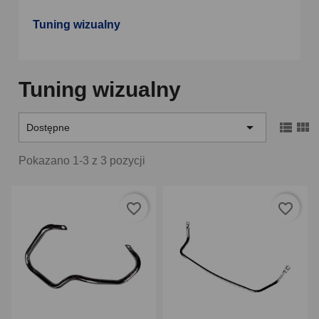
Tuning wizualny
Tuning wizualny



Dostępne
Pokazano 1-3 z 3 pozycji
favorite_border
favorite_border