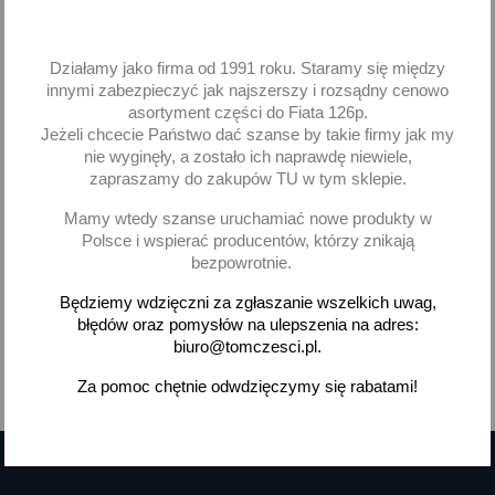
Orurowanie tył Fiat 500 L
Lusso lewe chrom
Działamy jako firma od 1991 roku. Staramy się między
innymi zabezpieczyć jak najszerszy i rozsądny cenowo
262,25 zł brutto
asortyment części do Fiata 126p.
Jeżeli chcecie Państwo dać szanse by takie firmy jak my
Dodaj
nie wyginęły, a zostało ich naprawdę niewiele,
zapraszamy do zakupów TU w tym sklepie.
-
+
Mamy wtedy szanse uruchamiać nowe produkty w
Polsce i wspierać producentów, którzy znikają
bezpowrotnie.
Będziemy wdzięczni za zgłaszanie wszelkich uwag,
błędów oraz pomysłów na ulepszenia na adres:
Pokazano 1-3 z 3 pozycji
biuro@tomczesci.pl.
Za pomoc chętnie odwdzięczymy się rabatami!

Powrót do góry