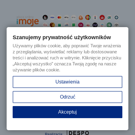
Szanujemy prywatność użytkowników
Używamy plików cookie, aby poprawić Twoje wrażenia

Produkty
z przeglądania, wyświetlać reklamy lub dostosowane
treści i analizować ruch w witrynie. Kliknięcie przycisku
„Akceptuj wszystko” oznacza Twoją zgodę na nasze

Nasza firma
używanie plików cookie.

Twoje konto
Ustawienia
keyboard_arrow_down
Informacja o sklepie
Odrzuć
Akceptuj
© 2025 - Sklep internetowy Tomczesci.pl. Wszelkie prawa
zastrzeżone
Realizacja: