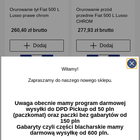
Orurowanie tył Fiat 500 L
Orurowanie przód
Lusso prawe chrom
przednie Fiat 500 L Lusso
CHROM
260,40 zł brutto
277,93 zł brutto
Dodaj
Dodaj
-
+
-
+
Witamy!
Zapraszamy do naszego nowego sklepu.
favorite_border
Uwaga obecnie mamy program darmowej
wysyłki do DPD Pickup od 50 pln
(paczkomat) oraz paczki bez gabarytów od
150 pln
Gabaryty czyli części blacharskie mamy
darmową wysyłkę od 600 pln.