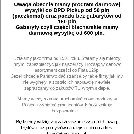
Uwaga obecnie mamy program darmowej
6,21 zł brutto
284,63 zł brutto
wysyłki do DPD Pickup od 50 pln
(paczkomat) oraz paczki bez gabarytów od
Dodaj
Dodaj
150 pln
Gabaryty czyli części blacharskie mamy
-
+
-
+
darmową wysyłkę od 600 pln.
Działamy jako firma od 1991 roku. Staramy się między
favorite_border
favorite_border
innymi zabezpieczyć jak najszerszy i rozsądny cenowo
asortyment części do Fiata 126p.
Jeżeli chcecie Państwo dać szanse by takie firmy jak my
nie wyginęły, a zostało ich naprawdę niewiele,
zapraszamy do zakupów TU w tym sklepie.
Mamy wtedy szanse uruchamiać nowe produkty w
Polsce i wspierać producentów, którzy znikają
bezpowrotnie.
Przełącznik kierownicy Fiat
Tapicerka boczna lewa +
Będziemy wdzięczni za zgłaszanie wszelkich uwag,
500
prawa Fiat 500 ochra
błędów oraz pomysłów na ulepszenia na adres:
biuro@tomczesci.pl.