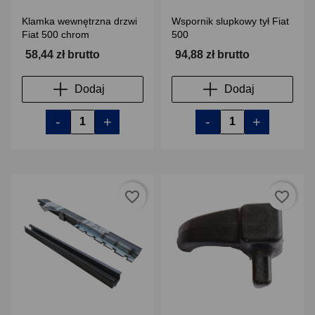
Klamka wewnętrzna drzwi
Wspornik slupkowy tył Fiat
Fiat 500 chrom
500
58,44 zł brutto
94,88 zł brutto
Dodaj
Dodaj
-
+
-
+
favorite_border
favorite_border