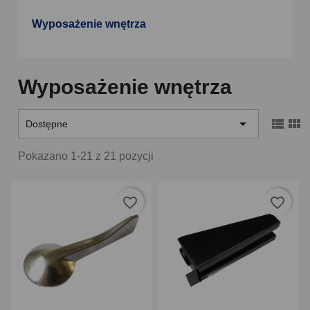
Wyposażenie wnętrza
Wyposażenie wnętrza



Dostępne
Pokazano 1-21 z 21 pozycji
favorite_border
favorite_border