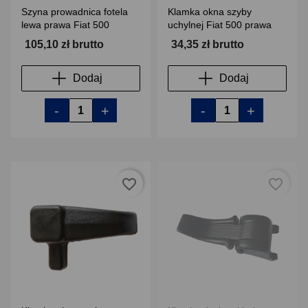
Szyna prowadnica fotela
Klamka okna szyby
lewa prawa Fiat 500
uchylnej Fiat 500 prawa
105,10 zł brutto
34,35 zł brutto
Dodaj
Dodaj
-
+
-
+
favorite_border
favorite_border