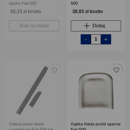
dachu Fiat 500
500
92,33 zł brutto
38,93 zł brutto
Brak na stanie
Dodaj
-
+
favorite_border
favorite_border
Osłona kolan deski
Gąbka fotela przód oparcie
rozdzielczej Fiat 500 kpl
Fiat 500