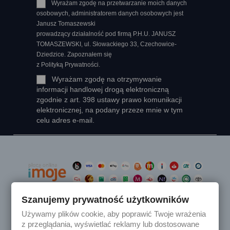
Wyrażam zgodę na przetwarzanie moich danych
osobowych, administratorem danych osobowych jest
Janusz Tomaszewski
prowadzący działalność pod firmą P.H.U. JANUSZ
TOMASZEWSKI, ul. Słowackiego 33, Czechowice-
Dziedzice. Zapoznałem się
z Polityką Prywatności.
Wyrażam zgodę na otrzymywanie
informacji handlowej drogą elektroniczną
zgodnie z art. 398 ustawy prawo komunikacji
elektronicznej, na podany przeze mnie w tym
celu adres e-mail.
Szanujemy prywatność użytkowników
Używamy plików cookie, aby poprawić Twoje wrażenia

Produkty
z przeglądania, wyświetlać reklamy lub dostosowane