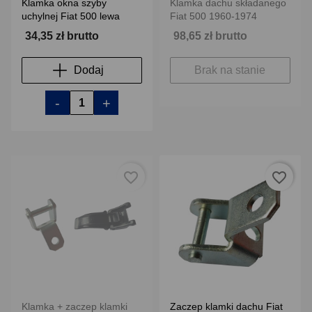
Klamka okna szyby
Klamka dachu składanego
uchylnej Fiat 500 lewa
Fiat 500 1960-1974
34,35 zł brutto
98,65 zł brutto
Dodaj
Brak na stanie
-
+
favorite_border
favorite_border
Klamka + zaczep klamki
Zaczep klamki dachu Fiat