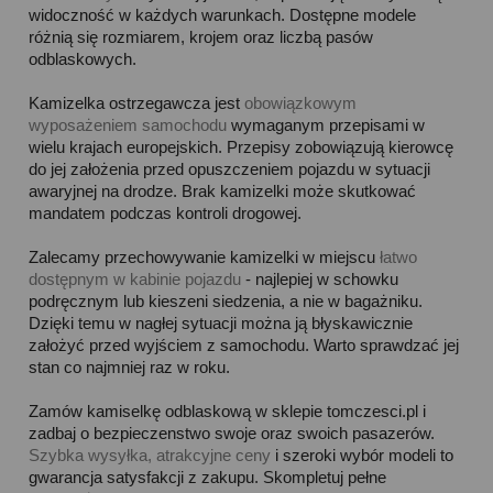
widoczność w każdych warunkach. Dostępne modele
różnią się rozmiarem, krojem oraz liczbą pasów
odblaskowych.
Kamizelka ostrzegawcza jest
obowiązkowym
wyposażeniem samochodu
wymaganym przepisami w
wielu krajach europejskich. Przepisy zobowiązują kierowcę
do jej założenia przed opuszczeniem pojazdu w sytuacji
awaryjnej na drodze. Brak kamizelki może skutkować
mandatem podczas kontroli drogowej.
Zalecamy przechowywanie kamizelki w miejscu
łatwo
dostępnym w kabinie pojazdu
- najlepiej w schowku
podręcznym lub kieszeni siedzenia, a nie w bagażniku.
Dzięki temu w nagłej sytuacji można ją błyskawicznie
założyć przed wyjściem z samochodu. Warto sprawdzać jej
stan co najmniej raz w roku.
Zamów kamiselkę odblaskową w sklepie tomczesci.pl i
zadbaj o bezpieczenstwo swoje oraz swoich pasazerów.
Szybka wysyłka, atrakcyjne ceny
i szeroki wybór modeli to
gwarancja satysfakcji z zakupu. Skompletuj pełne