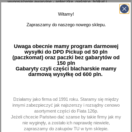
wyposażenie awaryjne - apteczkę, gaśnicę, trójkąt i
kamizelkę w jednym miejscu!
Witamy!



Dostępne
Zapraszamy do naszego nowego sklepu.
Pokazano 1-2 z 2 pozycji
Uwaga obecnie mamy program darmowej
wysyłki do DPD Pickup od 50 pln
favorite_border
favorite_border
(paczkomat) oraz paczki bez gabarytów od
150 pln
Gabaryty czyli części blacharskie mamy
darmową wysyłkę od 600 pln.
Działamy jako firma od 1991 roku. Staramy się między
innymi zabezpieczyć jak najszerszy i rozsądny cenowo
asortyment części do Fiata 126p.
Kamizelka ostrzegawcza
Szelki odblaskowe
odblaskowa XXL
uniwersalne żółte
Jeżeli chcecie Państwo dać szanse by takie firmy jak my
seledynowe ostrzegawcze
nie wyginęły, a zostało ich naprawdę niewiele,
AMIO
zapraszamy do zakupów TU w tym sklepie.