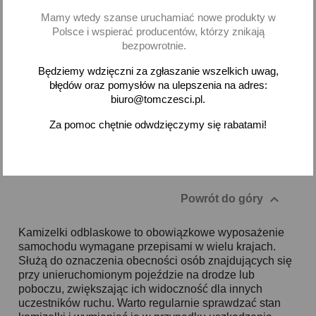
9,50 zł brutto
14,62 zł brutto
Mamy wtedy szanse uruchamiać nowe produkty w
Polsce i wspierać producentów, którzy znikają
Brak na stanie
Dodaj
bezpowrotnie.
Będziemy wdzięczni za zgłaszanie wszelkich uwag,
-
+
błędów oraz pomysłów na ulepszenia na adres:
biuro@tomczesci.pl.
Za pomoc chętnie odwdzięczymy się rabatami!
Pokazano 1-2 z 2 pozycji

Powrót do góry
Kamizelki odblaskowe to obowiązkowe wyposażenie
samochodu wymagane przepisami w wielu krajach.
Służą do oznaczenia obecności osób znajdujących się
przy unieruchomionym pojeździe na drodze lub
poboczu, zwiększając ich widoczność dla innych
uczestników ruchu. Warto regularnie sprawdzać stan