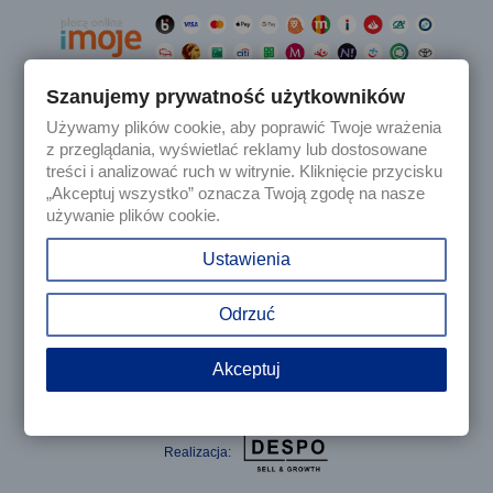
Szanujemy prywatność użytkowników
Używamy plików cookie, aby poprawić Twoje wrażenia

Produkty
z przeglądania, wyświetlać reklamy lub dostosowane
treści i analizować ruch w witrynie. Kliknięcie przycisku
„Akceptuj wszystko” oznacza Twoją zgodę na nasze

Nasza firma
używanie plików cookie.

Twoje konto
Ustawienia
keyboard_arrow_down
Informacja o sklepie
Odrzuć
Akceptuj
© 2025 - Sklep internetowy Tomczesci.pl. Wszelkie prawa
zastrzeżone
Realizacja: