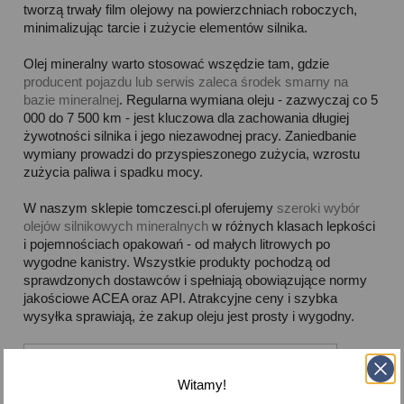
tworzą trwały film olejowy na powierzchniach roboczych,
minimalizując tarcie i zużycie elementów silnika.
Olej mineralny warto stosować wszędzie tam, gdzie
producent pojazdu lub serwis zaleca środek smarny na
bazie mineralnej
. Regularna wymiana oleju - zazwyczaj co 5
000 do 7 500 km - jest kluczowa dla zachowania długiej
żywotności silnika i jego niezawodnej pracy. Zaniedbanie
wymiany prowadzi do przyspieszonego zużycia, wzrostu
zużycia paliwa i spadku mocy.
W naszym sklepie tomczesci.pl oferujemy
szeroki wybór
olejów silnikowych mineralnych
w różnych klasach lepkości
i pojemnościach opakowań - od małych litrowych po
wygodne kanistry. Wszystkie produkty pochodzą od
sprawdzonych dostawców i spełniają obowiązujące normy
jakościowe ACEA oraz API. Atrakcyjne ceny i szybka
wysyłka sprawiają, że zakup oleju jest prosty i wygodny.



Dostępne
Witamy!