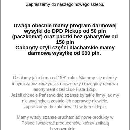
Pokazano 1-1 z 1 pozycji
Zapraszamy do naszego nowego sklepu.
favorite_border
Uwaga obecnie mamy program darmowej
wysyłki do DPD Pickup od 50 pln
(paczkomat) oraz paczki bez gabarytów od
150 pln
Gabaryty czyli części blacharskie mamy
darmową wysyłkę od 600 pln.
Olej mineralny Lotos
Działamy jako firma od 1991 roku. Staramy się między
15W40 15W-40
innymi zabezpieczyć jak najszerszy i rozsądny cenowo
opakowanie 4l + 1l - 5l
asortyment części do Fiata 126p.
92,58 zł brutto
Jeżeli chcecie Państwo dać szanse by takie firmy jak my
nie wyginęły, a zostało ich naprawdę niewiele,
zapraszamy do zakupów TU w tym sklepie.
Brak na stanie
Mamy wtedy szanse uruchamiać nowe produkty w
Polsce i wspierać producentów, którzy znikają
bezpowrotnie.