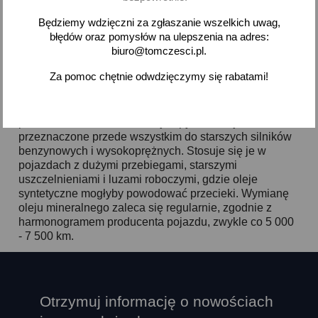
Będziemy wdzięczni za zgłaszanie wszelkich uwag,
Pokazano 1-1 z 1 pozycji
błędów oraz pomysłów na ulepszenia na adres:
biuro@tomczesci.pl.

Powrót do góry
Za pomoc chętnie odwdzięczymy się rabatami!
Oleje silnikowe mineralne to tradycyjne środki smarne
produkowane na bazie frakcji ropy naftowej,
przeznaczone przede wszystkim do starszych silników
benzynowych i wysokoprężnych. Stosuje się je w
pojazdach z dużymi przebiegami, starszymi
uszczelnieniami i luzami roboczymi, gdzie oleje
syntetyczne mogłyby powodować przecieki. Wymianę
oleju mineralnego zaleca się regularnie, zgodnie z
harmonogramem producenta pojazdu, zwykle co 5 000
- 7 500 km.
Otrzymuj informację o nowościach