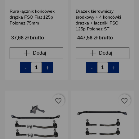
Rura łącznik końcówek
Drazek kierowniczy
drążka FSO Fiat 125p
środkowy + 4 koncówki
Polonez 75mm
drazka + laczniki FSO
125p Polonez ST
37,68 zł brutto
447,58 zł brutto
Dodaj
Dodaj
-
+
-
+
favorite_border
favorite_border