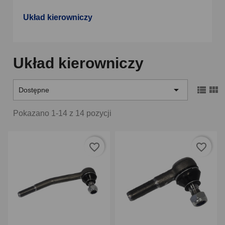
Układ kierowniczy
Układ kierowniczy



Dostępne
Pokazano 1-14 z 14 pozycji
favorite_border
favorite_border