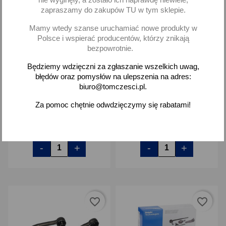
zapraszamy do zakupów TU w tym sklepie.
Mamy wtedy szanse uruchamiać nowe produkty w
Polsce i wspierać producentów, którzy znikają
bezpowrotnie.
Końcówka drążka
Końcówka drążka
Będziemy wdzięczni za zgłaszanie wszelkich uwag,
kierowniczego FSO 125p
kierowniczego FSO 125p
125 p Polonez długa
125 p Polonez krótka
błędów oraz pomysłów na ulepszenia na adres:
Delphi
Delphi
biuro@tomczesci.pl.
50,25 zł brutto
22,77 zł brutto
Za pomoc chętnie odwdzięczymy się rabatami!
Dodaj
Dodaj
-
+
-
+
favorite_border
favorite_border