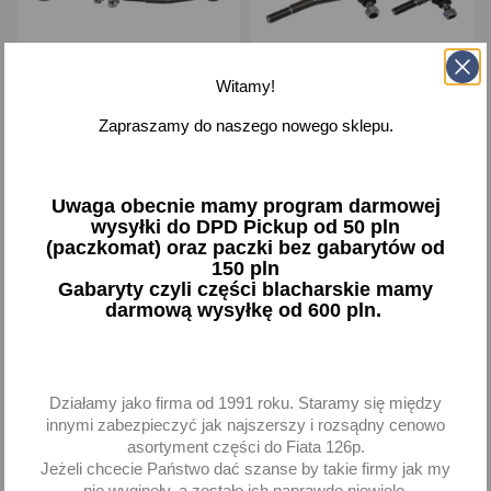
Witamy!
Końcówka drążka
Końcówka drążka
kierowniczego + łącznik
kierowniczego FSO 125p
Zapraszamy do naszego nowego sklepu.
końcówek FSO 125p
125 p Polonez ZESTAW 2
Polonez ST
szt DELPHI
200,90 zł brutto
69,43 zł brutto
Uwaga obecnie mamy program darmowej
wysyłki do DPD Pickup od 50 pln
Dodaj
Dodaj
(paczkomat) oraz paczki bez gabarytów od
150 pln
Gabaryty czyli części blacharskie mamy
-
+
-
+
darmową wysyłkę od 600 pln.
Działamy jako firma od 1991 roku. Staramy się między
favorite_border
favorite_border
innymi zabezpieczyć jak najszerszy i rozsądny cenowo
asortyment części do Fiata 126p.
Jeżeli chcecie Państwo dać szanse by takie firmy jak my
nie wyginęły, a zostało ich naprawdę niewiele,