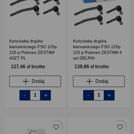
Końcówka drążka
Końcówka drążka
kierowniczego FSO 125p
kierowniczego FSO 125p
125 p Polonez ZESTAW
125 p Polonez ZESTAW 4
4SZT PL
szt DELPHI
127,46 zł brutto
138,86 zł brutto
Dodaj
Dodaj
-
+
-
+
favorite_border
favorite_border