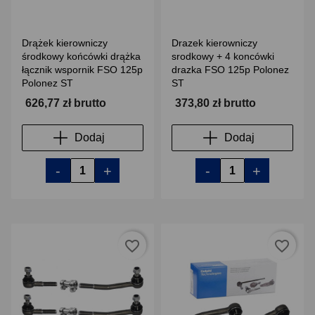
Drążek kierowniczy
Drazek kierowniczy
środkowy końcówki drążka
srodkowy + 4 koncówki
łącznik wspornik FSO 125p
drazka FSO 125p Polonez
Polonez ST
ST
626,77 zł brutto
373,80 zł brutto
Dodaj
Dodaj
-
+
-
+
favorite_border
favorite_border