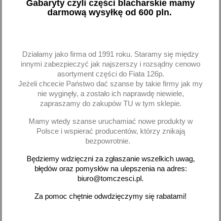
Gabaryty czyli części blacharskie mamy
Wysprzęglik siłownik
Odbojnik odbój guma
darmową wysyłkę od 600 pln.
sprzęgła Fiat FSO 125p
tylnego mostu FSO Fiat
PN Polonez Lada Niva
125p Polonez
Brembo
49,12 zł brutto
24,20 zł brutto
Działamy jako firma od 1991 roku. Staramy się między
innymi zabezpieczyć jak najszerszy i rozsądny cenowo
Dodaj
Brak na stanie
asortyment części do Fiata 126p.
Jeżeli chcecie Państwo dać szanse by takie firmy jak my
-
+
nie wyginęły, a zostało ich naprawdę niewiele,
zapraszamy do zakupów TU w tym sklepie.
Mamy wtedy szanse uruchamiać nowe produkty w
Polsce i wspierać producentów, którzy znikają
bezpowrotnie.
favorite_border
favorite_border
Będziemy wdzięczni za zgłaszanie wszelkich uwag,
błędów oraz pomysłów na ulepszenia na adres:
biuro@tomczesci.pl.
Za pomoc chętnie odwdzięczymy się rabatami!