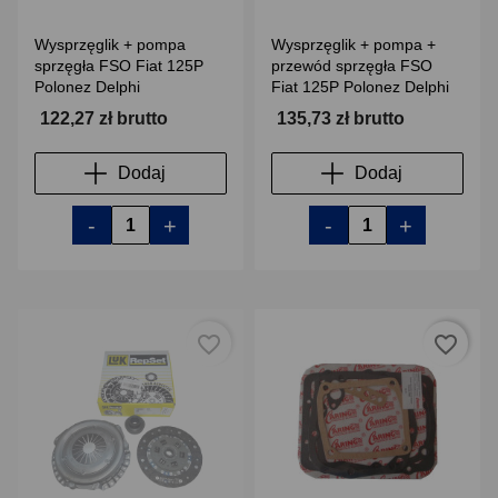
Wysprzęglik + pompa
Wysprzęglik + pompa +
sprzęgła FSO Fiat 125P
przewód sprzęgła FSO
Polonez Delphi
Fiat 125P Polonez Delphi
122,27 zł brutto
135,73 zł brutto
Dodaj
Dodaj
-
+
-
+
favorite_border
favorite_border