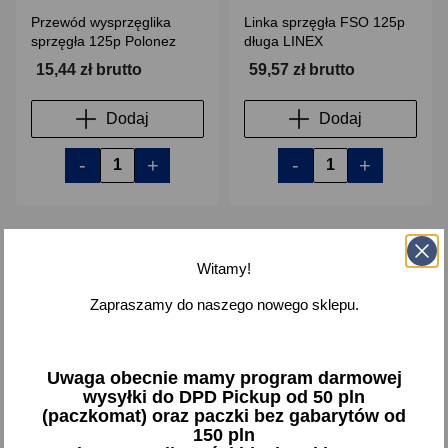
Przewód wysprzęglika
Linka sprzęgła FSO 125p
sprzęgła 125p Polonez
długa LINEX
15,44 zł brutto
59,57 zł brutto
Dodaj
Dodaj
-
+
-
+
Witamy!
favorite_border
favorite_border
Zapraszamy do naszego nowego sklepu.
Uwaga obecnie mamy program darmowej
wysyłki do DPD Pickup od 50 pln
(paczkomat) oraz paczki bez gabarytów od
150 pln