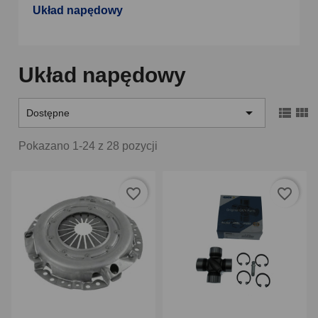
Układ napędowy
Układ napędowy



Dostępne
Pokazano 1-24 z 28 pozycji
favorite_border
favorite_border