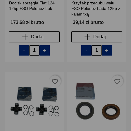
Docisk sprzęgła Fiat 124
Krzyżak przegubu wału
125p FSO Polonez Luk
FSO Polonez Lada 125p z
kalamitką
173,68 zł brutto
39,14 zł brutto
Dodaj
Dodaj
-
+
-
+
favorite_border
favorite_border