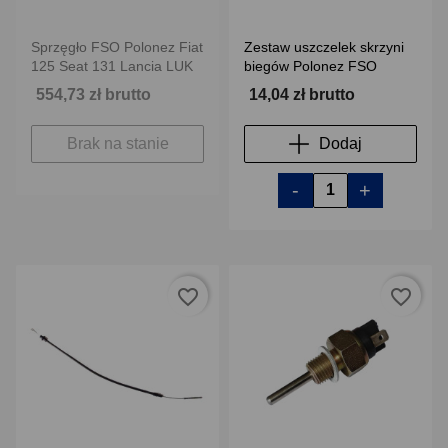
Sprzęgło FSO Polonez Fiat
Zestaw uszczelek skrzyni
125 Seat 131 Lancia LUK
biegów Polonez FSO
554,73 zł brutto
14,04 zł brutto
Brak na stanie
Dodaj
-
+
favorite_border
favorite_border