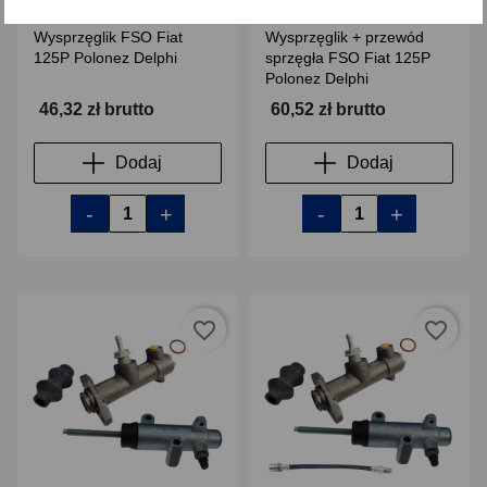
Wysprzęglik FSO Fiat
Wysprzęglik + przewód
125P Polonez Delphi
sprzęgła FSO Fiat 125P
Polonez Delphi
46,32 zł brutto
60,52 zł brutto
Dodaj
Dodaj
-
+
-
+
favorite_border
favorite_border