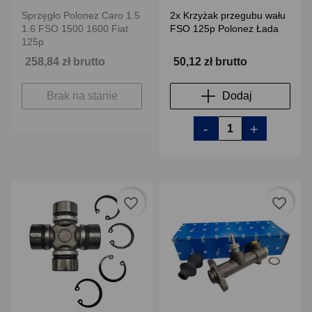
Sprzęgło Polonez Caro 1.5
2x Krzyżak przegubu wału
1.6 FSO 1500 1600 Fiat
FSO 125p Polonez Łada
125p
258,84 zł brutto
50,12 zł brutto
Brak na stanie
Dodaj
-
+
favorite_border
favorite_border