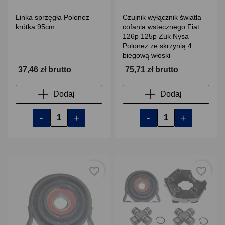
Linka sprzęgła Polonez
Czujnik wyłącznik światła
krótka 95cm
cofania wstecznego Fiat
126p 125p Żuk Nysa
Polonez ze skrzynią 4
biegową włoski
37,46 zł brutto
75,71 zł brutto
Dodaj
Dodaj
-
+
-
+
favorite_border
favorite_border