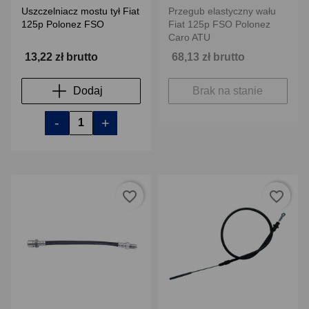
Uszczelniacz mostu tył Fiat
Przegub elastyczny wału
125p Polonez FSO
Fiat 125p FSO Polonez
Caro ATU
13,22 zł brutto
68,13 zł brutto
Dodaj
Brak na stanie
-
+
favorite_border
favorite_border