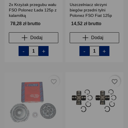
2x Krzyżak przegubu wału
Uszczelniacz skrzyni
FSO Polonez Łada 125p z
biegów przedni tylni
kalamitką
Polonez FSO Fiat 125p
78,28 zł brutto
14,52 zł brutto
Dodaj
Dodaj
-
+
-
+
favorite_border
favorite_border