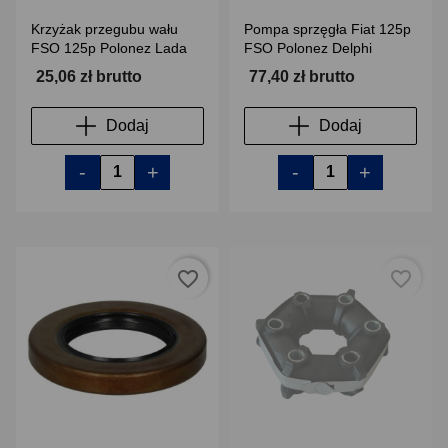
Krzyżak przegubu wału
Pompa sprzęgła Fiat 125p
FSO 125p Polonez Lada
FSO Polonez Delphi
25,06 zł brutto
77,40 zł brutto
Dodaj
Dodaj
-
+
-
+
favorite_border
favorite_border