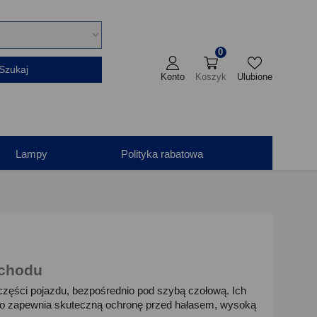
0
Szukaj
Konto
Koszyk
Ulubione
Lampy
Polityka rabatowa
ochodu
 części pojazdu, bezpośrednio pod szybą czołową. Ich
, co zapewnia skuteczną ochronę przed hałasem, wysoką