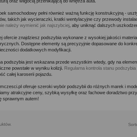
turą oraz wilgocią przenikającą do wnętrza auta.
ek samochodowy pełni również ważną funkcję konstrukcyjną - uszt
w, takich jak wycieraczki, kratki wentylacyjne czy przewody instalac
ie należy wymienić jak najszybciej
, aby uniknąć dalszych uszkodzeń
j ofercie znajdziesz podszybia wykonane z wysokiej jakości materia
rycznych. Dostępne elementy są precyzyjnie dopasowane do konkre
ieczności dodatkowych modyfikacji.
 podszybia jest wskazana przede wszystkim wtedy, gdy na elemencie
czne powstałe w wyniku kolizji.
Regularna kontrola stanu podszybia
ć całej karoserii pojazdu.
omczesci.pl oferuje szeroki wybór podszybii do różnych marek i m
amy atrakcyjne ceny, szybką wysyłkę oraz fachowe doradztwo przy
ię sprawnym autem!
uktów.
Sort