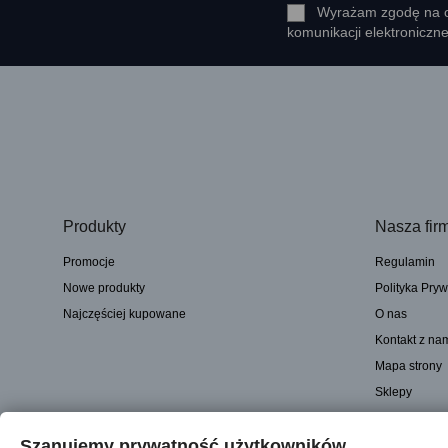
Wyrażam zgodę na ot
komunikacji elektroniczn
Produkty
Nasza fir
Promocje
Regulamin
Nowe produkty
Polityka Pryw
Najczęściej kupowane
O nas
Kontakt z na
Mapa strony
Sklepy
Szanujemy prywatność użytkowników