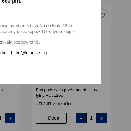
 600 pln.
favorite_border
favorite_border
nowo asortyment części do Fiata 126p.
zapraszamy do zakupów TU w tym sklepie.
znikają bezpowrotnie.
dres: biuro@tomczesci.pl.
za
Pas podszybia przód przedni + tył
tylny Fiat 126p
217,41 zł brutto
+
-
+
Dodaj