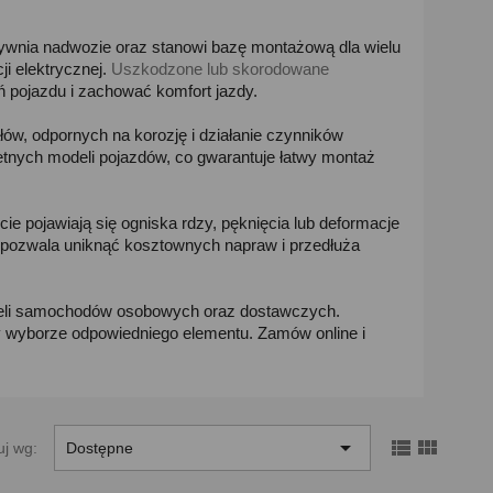
ywnia nadwozie oraz stanowi bazę montażową dla wielu
ji elektrycznej.
Uszkodzone lub skorodowane
 pojazdu i zachować komfort jazdy.
łów, odpornych na korozję i działanie czynników
tnych modeli pojazdów, co gwarantuje łatwy montaż
 pojawiają się ogniska rdzy, pęknięcia lub deformacje
pozwala uniknąć kosztownych napraw i przedłuża
odeli samochodów osobowych oraz dostawczych.
 wyborze odpowiedniego elementu. Zamów online i



uj wg:
Dostępne