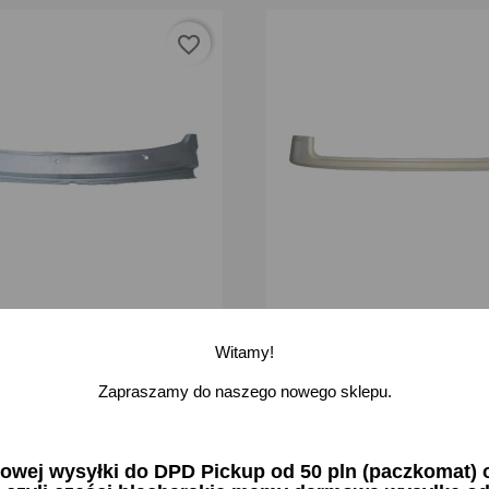
favorite_border
szybie przód przednie Fiat
Pas podszybie tył tylne Fiat 
Witamy!
 zł brutto
100,21 zł brutto
Zapraszamy do naszego nowego sklepu.
-
+
-
odaj
Dodaj
ej wysyłki do DPD Pickup od 50 pln (paczkomat) or