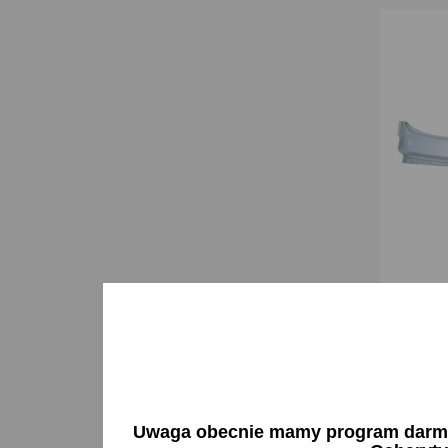
Pas pod
126p
116,46
D
Uwaga obecnie mamy program darmow