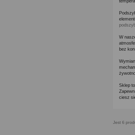
tempera
Podszyb
elementó
podszyb
W nasze
atmosfe
bez kon
Wymiana
mechani
żywotnoś
Sklep t
Zapewni
ciesz s
Jest 6 prod