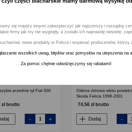
 czyli części blacharskie mamy darmową wysyłkę od
favorite_border
aramy się między innymi zabezpieczyć jak najszerszy i rozsądny ce
akie firmy jak my nie wyginęły, a zostało ich naprawdę niewiele, 
uchamiać nowe produkty w Polsce i wspierać producentów, którzy 
łaszanie wszelkich uwag, błędów oraz pomysłów na ulepszenia na a
Za pomoc chętnie odwdzięczymy się rabatami!
zybie przednie tył Fiat 500
Osłona zimowa wlotu powietr
Skoda Felicia 1998-2001
 zł brutto
74,56 zł brutto
-
+
-
odaj
Dodaj