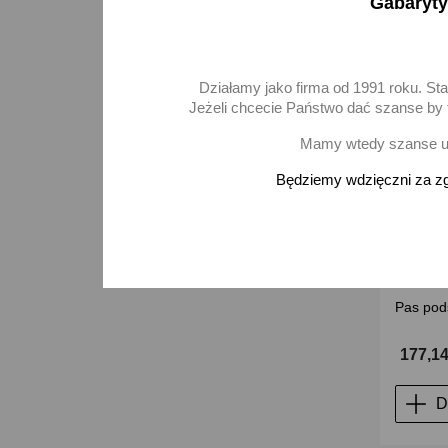
Gabaryty
Działamy jako firma od 1991 roku. St
Jeżeli chcecie Państwo dać szanse by t
Mamy wtedy szanse ur
Będziemy wdzięczni za zg
Pas pods
177,14
D