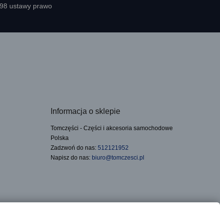
398 ustawy prawo
Informacja o sklepie
Tomczęści - Części i akcesoria samochodowe
Polska
Zadzwoń do nas:
512121952
Napisz do nas:
biuro@tomczesci.pl