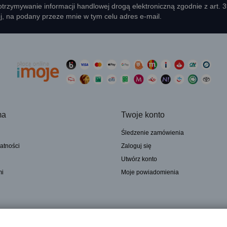
rzymywanie informacji handlowej drogą elektroniczną zgodnie z art. 
ej, na podany przeze mnie w tym celu adres e-mail.
ma
Twoje konto
Śledzenie zamówienia
atności
Zaloguj się
Utwórz konto
mi
Moje powiadomienia