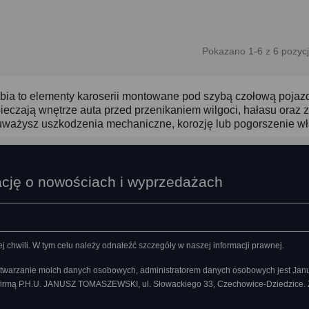
Pokazano 1-6 z 6 pozycj
ia to elementy karoserii montowane pod szybą czołową pojazdu
eczają wnętrze auta przed przenikaniem wilgoci, hałasu oraz z
uważysz uszkodzenia mechaniczne, korozję lub pogorszenie wł
ację o nowościach i wyprzedażach
chwili. W tym celu należy odnaleźć szczegóły w naszej informacji prawnej.
twarzanie moich danych osobowych, administratorem danych osobowych jest Ja
 firmą P.H.U. JANUSZ TOMASZEWSKI, ul. Słowackiego 33, Czechowice-Dziedzice.