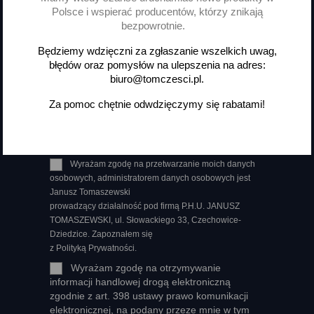
Polsce i wspierać producentów, którzy znikają
bezpowrotnie.
Otrzymuj informację o nowościach
Będziemy wdzięczni za zgłaszanie wszelkich uwag,
i wyprzedażach
błędów oraz pomysłów na ulepszenia na adres:
biuro@tomczesci.pl.
Za pomoc chętnie odwdzięczymy się rabatami!
Możesz zrezygnować w każdej chwili. W tym celu
należy odnaleźć szczegóły w naszej informacji prawnej.
Wyrażam zgodę na przetwarzanie moich danych
osobowych, administratorem danych osobowych jest
Janusz Tomaszewski
prowadzący działalność pod firmą P.H.U. JANUSZ
TOMASZEWSKI, ul. Słowackiego 33, Czechowice-
Dziedzice. Zapoznałem się
z Polityką Prywatności.
Wyrażam zgodę na otrzymywanie
informacji handlowej drogą elektroniczną
zgodnie z art. 398 ustawy prawo komunikacji
elektronicznej, na podany przeze mnie w tym