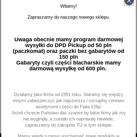
Witamy!
Zapraszamy do naszego nowego sklepu.
Reflektor lampa Fiat 126p
H4 + żarówka Wesem
RE.03008
Uwaga obecnie mamy program darmowej
109,81 zł brutto
wysyłki do DPD Pickup od 50 pln
(paczkomat) oraz paczki bez gabarytów od
Dodaj
150 pln
Gabaryty czyli części blacharskie mamy
darmową wysyłkę od 600 pln.
-
+
Działamy jako firma od 1991 roku. Staramy się między
innymi zabezpieczyć jak najszerszy i rozsądny cenowo
Pokazano 1-1 z 1 pozycji
asortyment części do Fiata 126p.
Jeżeli chcecie Państwo dać szanse by takie firmy jak my
nie wyginęły, a zostało ich naprawdę niewiele,

Powrót do góry
zapraszamy do zakupów TU w tym sklepie.
Mamy wtedy szanse uruchamiać nowe produkty w