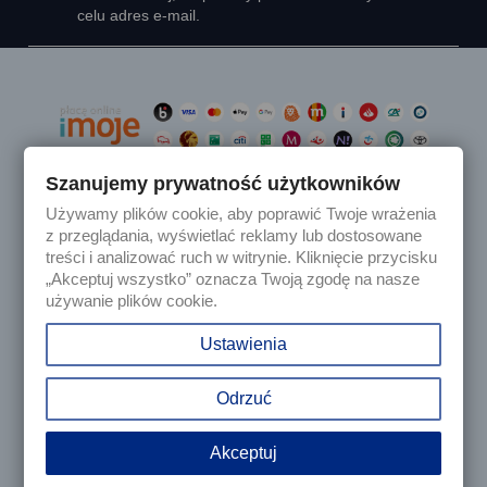
celu adres e-mail.
Szanujemy prywatność użytkowników
Używamy plików cookie, aby poprawić Twoje wrażenia

Produkty
z przeglądania, wyświetlać reklamy lub dostosowane
treści i analizować ruch w witrynie. Kliknięcie przycisku
„Akceptuj wszystko” oznacza Twoją zgodę na nasze

Nasza firma
używanie plików cookie.

Twoje konto
Ustawienia
keyboard_arrow_down
Informacja o sklepie
Odrzuć
Akceptuj
© 2025 - Sklep internetowy Tomczesci.pl. Wszelkie prawa
zastrzeżone