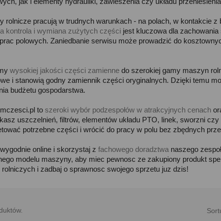
ych, jak i elementy hydrauliki, zawieszenia czy układu przeniesieni
 rolnicze pracują w trudnych warunkach - na polach, w kontakcie z 
na kontrola i wymiana zużytych części
jest kluczowa dla zachowania s
prac polowych. Zaniedbanie serwisu może prowadzić do kosztowny
emy
wysokiej jakości części zamienne
do szerokiej gamy maszyn roln
owe i stanowią godny zamiennik części oryginalnych. Dzięki temu 
nia budżetu gospodarstwa.
omczesci.pl to
szeroki wybór podzespołów w atrakcyjnych cenach
or
kasz uszczelnień, filtrów, elementów układu PTO, linek, sworzni czy
tować potrzebne części i wrócić do pracy w polu bez zbędnych prze
ygodnie online i skorzystaj z
fachowego doradztwa
naszego zespoł
nego modelu maszyny, aby miec pewnosc ze zakupiony produkt speln
rolniczych i zadbaj o sprawnosc swojego sprzetu juz dzis!
duktów.
Sort