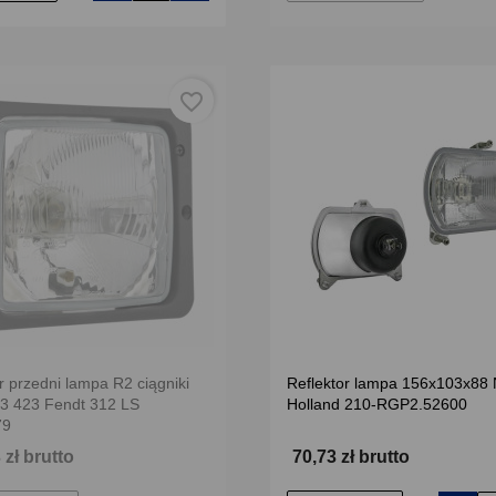
favorite_border
r przedni lampa R2 ciągniki
Reflektor lampa 156x103x88
3 423 Fendt 312 LS
Holland 210-RGP2.52600
79
 zł brutto
70,73 zł brutto