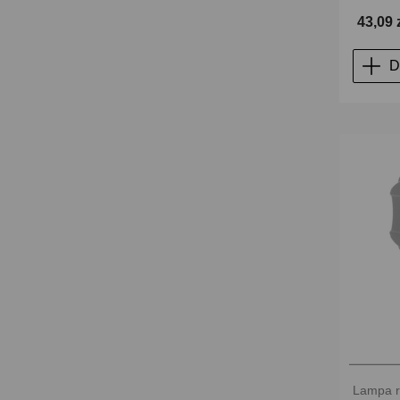
43,09 
D
Lampa r