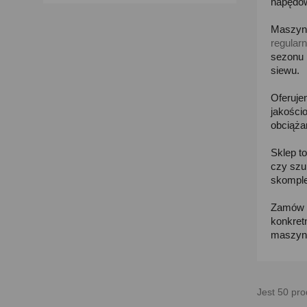
napędow
Maszyny
regular
sezonu 
siewu.
Oferuj
jakości
obciąża
Sklep t
czy szu
skomple
Zamów w
konkret
maszyn 
Jest 50 pro