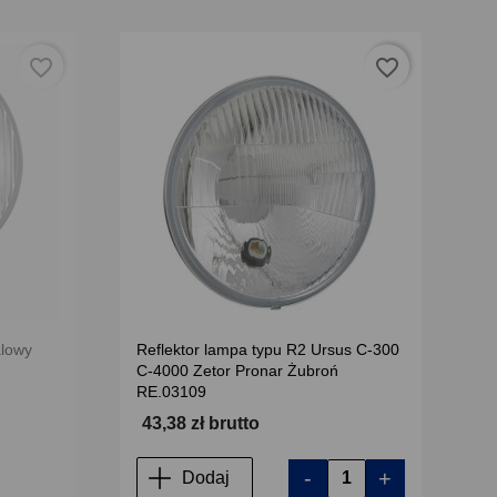
favorite_border
favorite_border
alowy
Reflektor lampa typu R2 Ursus C-300
C-4000 Zetor Pronar Żubroń
RE.03109
43,38 zł brutto
-
+
Dodaj