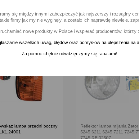
-
na stanie
Dodaj
aramy się między innymi zabezpieczyć jak najszerszy i rozsądny ce
akie firmy jak my nie wyginęły, a zostało ich naprawdę niewiele, 
uchamiać nowe produkty w Polsce i wspierać producentów, którzy 
łaszanie wszelkich uwag, błędów oraz pomysłów na ulepszenia na a
favorite_border
Za pomoc chętnie odwdzięczymy się rabatami!
owskaz lampa przedni boczny
Reflektor lampa mijania Zeto
LK1.24001
5245 6211 6245 7211 7245 7
7745 RE.02507