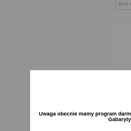
Brak 
Reflekto
Uwaga obecnie mamy program darmow
138x78m
Gabaryty
HM2.20
149,30