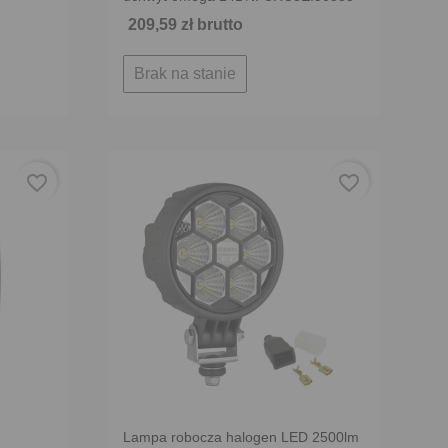
209,59 zł brutto
Brak na stanie
favorite_border
favorite_border
Lampa robocza halogen LED 2500lm