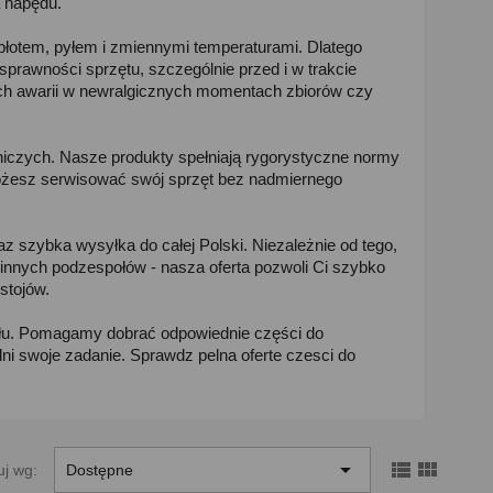
a napędu.
błotem, pyłem i zmiennymi temperaturami. Dlatego
prawności sprzętu, szczególnie przed i w trakcie
ch awarii w newralgicznych momentach zbiorów czy
iczych. Nasze produkty spełniają rygorystyczne normy
możesz serwisować swój sprzęt bez nadmiernego
az szybka wysyłka do całej Polski. Niezależnie od tego,
 innych podzespołów - nasza oferta pozwoli Ci szybko
stojów.
u. Pomagamy dobrać odpowiednie części do
i swoje zadanie. Sprawdz pelna oferte czesci do



uj wg:
Dostępne