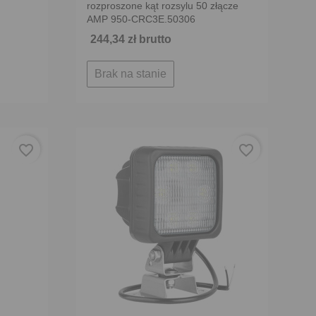
rozproszone kąt rozsylu 50 złącze
AMP 950-CRC3E.50306
244,34 zł brutto
Brak na stanie
favorite_border
favorite_border