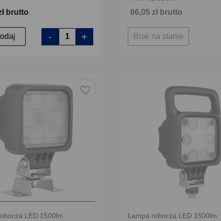
zł brutto
66,05 zł brutto
-
+
odaj
Brak na stanie
favorite_border
obocza LED 1500lm
Lampa robocza LED 1500lm