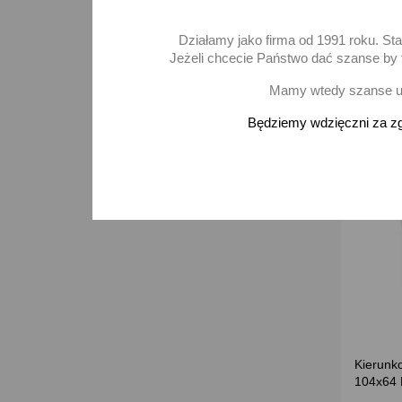
Brak 
Działamy jako firma od 1991 roku. St
Jeżeli chcecie Państwo dać szanse by t
Mamy wtedy szanse ur
Będziemy wdzięczni za zg
Kierunk
104x64 