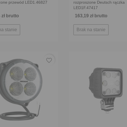
zone przewód LED1.46827
rozproszone Deutsch rączka
LED1F.47417
 zł brutto
163,19 zł brutto
na stanie
Brak na stanie
favorite_border