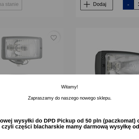
-
na stanie
Dodaj
favorite_border
Witamy!
Zapraszamy do naszego nowego sklepu.
r halogen dalekosiężny
Reflektor przedni lampa H4 w
ej wysyłki do DPD Pickup od 50 pln (paczkomat) or
m komplet 2 sztuk
obudowie ciągniki Zetor Lubli
 czyli części blacharskie mamy darmową wysyłkę od
073
RE.25777
 zł brutto
80,23 zł brutto