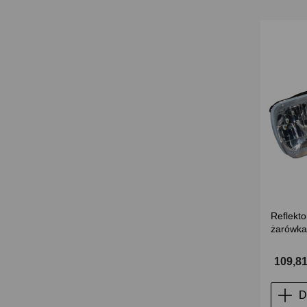
Reflekto
żarówk
109,81
D