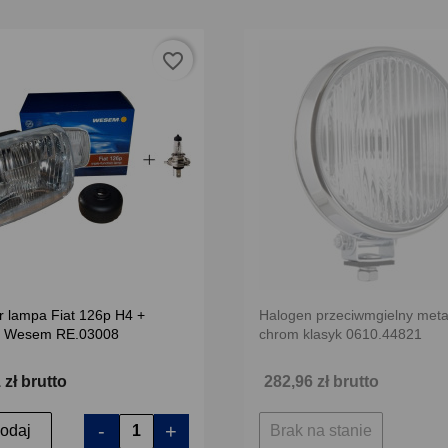
favorite_border
r lampa Fiat 126p H4 +
Halogen przeciwmgielny met
a Wesem RE.03008
chrom klasyk 0610.44821
 zł brutto
282,96 zł brutto
-
+
odaj
Brak na stanie