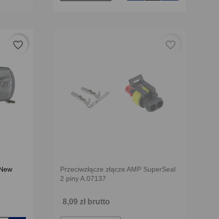
favorite_border
favorite_border
 New
Przeciwzłącze złącze AMP SuperSeal
2 piny A.07137
8,09 zł brutto