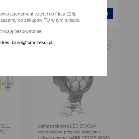
+
-
+
Dodaj
nowo asortyment części do Fiata 126p.
zapraszamy do zakupów TU w tym sklepie.
znikają bezpowrotnie.
dres: biuro@tomczesci.pl.
favorite_border
favorite_border
r 5211
Lampa robocza LED 2500LM
711
rozproszone przewód wyłącznik
uchwyt omega 14DNI CRC3E.50383