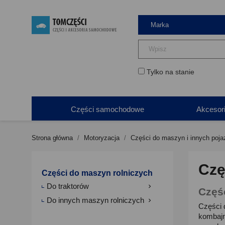
Tylko na stanie
Części samochodowe
Akcesor
Strona główna
Motoryzacja
Części do maszyn i innych poj
Czę
Części do maszyn rolniczych
Do traktorów

Częś
Do innych maszyn rolniczych

Części 
kombajn