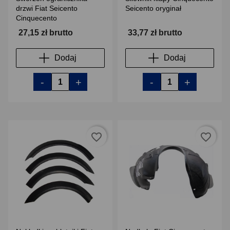
drzwi Fiat Seicento
Seicento oryginał
Cinquecento
27,15 zł brutto
33,77 zł brutto
Dodaj
Dodaj
-
+
-
+
favorite_border
favorite_border