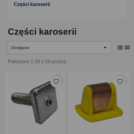
Części karoserii
Części karoserii



Dostępne
Pokazano 1-16 z 16 pozycji
favorite_border
favorite_border