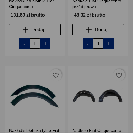
Nakładki na błotniki Fiat
Nadkole Fiat Cinquecento
Cinquecento
przód prawe
131,69 zł brutto
48,32 zł brutto
Dodaj
Dodaj
-
+
-
+
favorite_border
favorite_border
Nakładki błotnika tylne Fiat
Nadkole Fiat Cinquecento