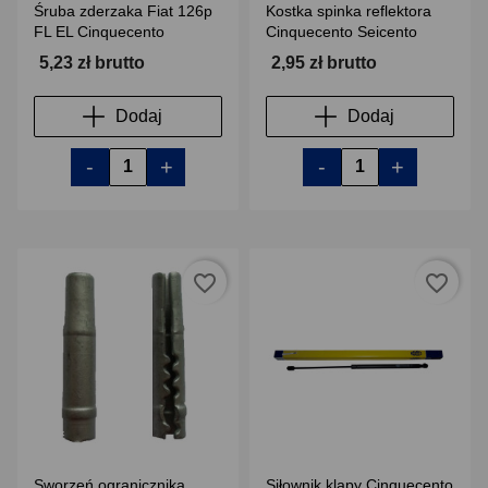
Śruba zderzaka Fiat 126p
Kostka spinka reflektora
FL EL Cinquecento
Cinquecento Seicento
5,23 zł brutto
2,95 zł brutto
Dodaj
Dodaj
-
+
-
+
favorite_border
favorite_border
Sworzeń ogranicznika
Siłownik klapy Cinquecento