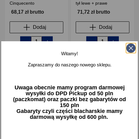
Cinquecento
tył lewe + prawe
68,17 zł brutto
71,72 zł brutto
Dodaj
Dodaj
-
+
-
+
Witamy!
Zapraszamy do naszego nowego sklepu.
favorite_border
favorite_border
Uwaga obecnie mamy program darmowej
wysyłki do DPD Pickup od 50 pln
(paczkomat) oraz paczki bez gabarytów od
150 pln
Gabaryty czyli części blacharskie mamy
darmową wysyłkę od 600 pln.
Nakładka nakładki błotnika
Nakładki progu na próg
Fiat Cinquecento krótkie
Fiat Cinquecento