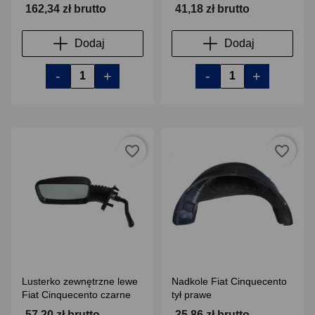
162,34 zł brutto
41,18 zł brutto
Dodaj
Dodaj
-
+
-
+
favorite_border
favorite_border
Lusterko zewnętrzne lewe
Nadkole Fiat Cinquecento
Fiat Cinquecento czarne
tył prawe
57,20 zł brutto
35,86 zł brutto