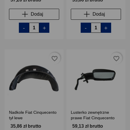
Dodaj
Dodaj
-
+
-
+
favorite_border
favorite_border
Nadkole Fiat Cinquecento
Lusterko zewnętrzne
tył lewe
prawe Fiat Cinquecento
35,86 zł brutto
59,13 zł brutto