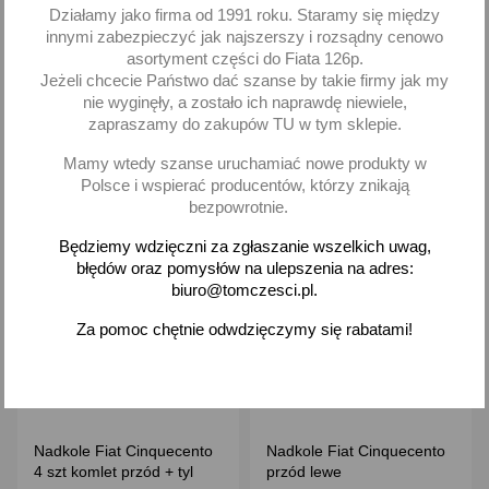
Działamy jako firma od 1991 roku. Staramy się między
138,13 zł brutto
210,79 zł brutto
innymi zabezpieczyć jak najszerszy i rozsądny cenowo
asortyment części do Fiata 126p.
Jeżeli chcecie Państwo dać szanse by takie firmy jak my
Dodaj
Dodaj
nie wyginęły, a zostało ich naprawdę niewiele,
zapraszamy do zakupów TU w tym sklepie.
-
+
-
+
Mamy wtedy szanse uruchamiać nowe produkty w
Polsce i wspierać producentów, którzy znikają
bezpowrotnie.
favorite_border
favorite_border
Będziemy wdzięczni za zgłaszanie wszelkich uwag,
błędów oraz pomysłów na ulepszenia na adres:
biuro@tomczesci.pl.
Za pomoc chętnie odwdzięczymy się rabatami!
Nadkole Fiat Cinquecento
Nadkole Fiat Cinquecento
4 szt komlet przód + tyl
przód lewe