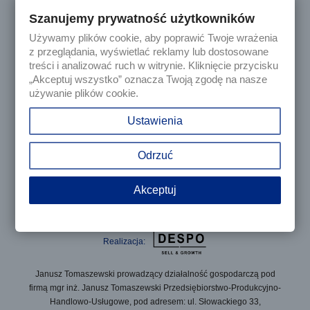
Szanujemy prywatność użytkowników
Używamy plików cookie, aby poprawić Twoje wrażenia

Produkty
z przeglądania, wyświetlać reklamy lub dostosowane
treści i analizować ruch w witrynie. Kliknięcie przycisku
„Akceptuj wszystko” oznacza Twoją zgodę na nasze

Nasza firma
używanie plików cookie.

Twoje konto
Ustawienia
keyboard_arrow_down
Informacja o sklepie
Odrzuć
Akceptuj
© 2025 - Sklep internetowy Tomczesci.pl. Wszelkie prawa
zastrzeżone
Realizacja:
Janusz Tomaszewski prowadzący działalność gospodarczą pod
firmą mgr inż. Janusz Tomaszewski Przedsiębiorstwo-Produkcyjno-
Handlowo-Usługowe, pod adresem: ul. Słowackiego 33,