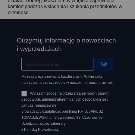
działać. Dobrej jakości lampy wnętrza zapewniają
komfort podczas wsiadania i szukania przedmiotów w
ciemności.
Otrzymuj informację o nowościach
i wyprzedażach
Możesz zrezygnować w każdej chwili. W tym celu
należy odnaleźć szczegóły w naszej informacji prawnej.
Wyrażam zgodę na przetwarzanie moich danych
osobowych, administratorem danych osobowych jest
Janusz Tomaszewski
prowadzący działalność pod firmą P.H.U. JANUSZ
TOMASZEWSKI, ul. Słowackiego 33, Czechowice-
Dziedzice. Zapoznałem się
z Polityką Prywatności.