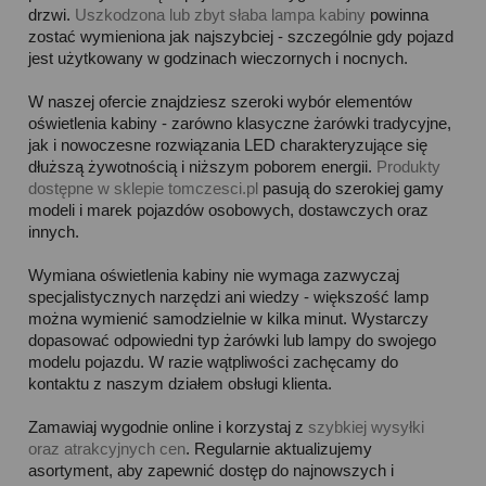
drzwi.
Uszkodzona lub zbyt słaba lampa kabiny
powinna
zostać wymieniona jak najszybciej - szczególnie gdy pojazd
jest użytkowany w godzinach wieczornych i nocnych.
W naszej ofercie znajdziesz szeroki wybór elementów
oświetlenia kabiny - zarówno klasyczne żarówki tradycyjne,
jak i nowoczesne rozwiązania LED charakteryzujące się
dłuższą żywotnością i niższym poborem energii.
Produkty
dostępne w sklepie tomczesci.pl
pasują do szerokiej gamy
modeli i marek pojazdów osobowych, dostawczych oraz
innych.
Wymiana oświetlenia kabiny nie wymaga zazwyczaj
specjalistycznych narzędzi ani wiedzy - większość lamp
można wymienić samodzielnie w kilka minut. Wystarczy
dopasować odpowiedni typ żarówki lub lampy do swojego
modelu pojazdu. W razie wątpliwości zachęcamy do
kontaktu z naszym działem obsługi klienta.
Zamawiaj wygodnie online i korzystaj z
szybkiej wysyłki
oraz atrakcyjnych cen
. Regularnie aktualizujemy
asortyment, aby zapewnić dostęp do najnowszych i