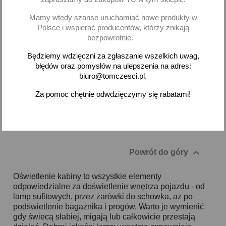
Cinquecento biały
13,14 zł brutto
5,34 zł brutto
Mamy wtedy szanse uruchamiać nowe produkty w
Polsce i wspierać producentów, którzy znikają
bezpowrotnie.
Dodaj
Dodaj
Będziemy wdzięczni za zgłaszanie wszelkich uwag,
-
+
-
+
błędów oraz pomysłów na ulepszenia na adres:
biuro@tomczesci.pl.
Za pomoc chętnie odwdzięczymy się rabatami!
Pokazano 1-2 z 2 pozycji

Powrót do góry
Oświetlenie kabiny to wszystkie elementy
odpowiedzialne za doświetlenie wnętrza pojazdu - od
lamp sufitowych, przez żarówki do schowka, aż po
podświetlenie bagażnika i progów. Warto je wymienić
gdy świecą słabiej, migają lub całkowicie przestają