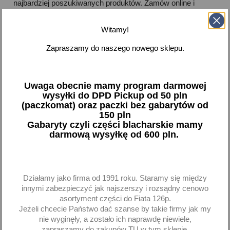
najbardziej poszukiwanych produktów. Zamów online i
zadbaj o komfortowe oświetlenie wnętrza swojego
samochodu!
Witamy!
Zapraszamy do naszego nowego sklepu.



Dostępne
Pokazano 1-2 z 2 pozycji
Uwaga obecnie mamy program darmowej
wysyłki do DPD Pickup od 50 pln
(paczkomat) oraz paczki bez gabarytów od
favorite_border
favorite_border
150 pln
Gabaryty czyli części blacharskie mamy
darmową wysyłkę od 600 pln.
Działamy jako firma od 1991 roku. Staramy się między
innymi zabezpieczyć jak najszerszy i rozsądny cenowo
asortyment części do Fiata 126p.
Wyłącznik włącznik drzwi
Klosz lampy oświetlenia
Jeżeli chcecie Państwo dać szanse by takie firmy jak my
oświetlenia wnętrza +
wnętrza lampki
nie wyginęły, a zostało ich naprawdę niewiele,
przycisk Fiat 126p
wewnętrznej Fiat 126p
zapraszamy do zakupów TU w tym sklepie.