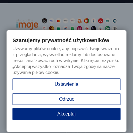
Szanujemy prywatność użytkowników
Używamy plików cookie, aby poprawić Twoje wrażenia

Produkty
z przeglądania, wyświetlać reklamy lub dostosowane
treści i analizować ruch w witrynie. Kliknięcie przycisku
„Akceptuj wszystko” oznacza Twoją zgodę na nasze

Nasza firma
używanie plików cookie.

Twoje konto
Ustawienia
keyboard_arrow_down
Informacja o sklepie
Odrzuć
Akceptuj
© 2025 - Sklep internetowy Tomczesci.pl. Wszelkie prawa
zastrzeżone