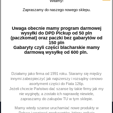
Witamy!
Odbój odbojnik osłona
Zapraszamy do naszego nowego sklepu.
amortyzatora przód Fiat
Panda II 2003-2012
27,18 zł brutto
Uwaga obecnie mamy program darmowej
wysyłki do DPD Pickup od 50 pln
Dodaj
(paczkomat) oraz paczki bez gabarytów od
150 pln
Gabaryty czyli części blacharskie mamy
-
+
darmową wysyłkę od 600 pln.
Działamy jako firma od 1991 roku. Staramy się między
Pokazano 1-1 z 1 pozycji
innymi zabezpieczyć jak najszerszy i rozsądny cenowo
asortyment części do Fiata 126p.
Jeżeli chcecie Państwo dać szanse by takie firmy jak my

Powrót do góry
nie wyginęły, a zostało ich naprawdę niewiele,
zapraszamy do zakupów TU w tym sklepie.
Mamy wtedy szanse uruchamiać nowe produkty w
Polsce i wspierać producentów, którzy znikają