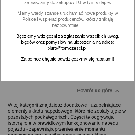
biegów Fiat 126p
zapraszamy do zakupów TU w tym sklepie.
2,64 zł brutto
3,60 zł brutto
Mamy wtedy szanse uruchamiać nowe produkty w
Polsce i wspierać producentów, którzy znikają
Dodaj
Dodaj
bezpowrotnie.
Będziemy wdzięczni za zgłaszanie wszelkich uwag,
-
+
-
+
błędów oraz pomysłów na ulepszenia na adres:
biuro@tomczesci.pl.
Za pomoc chętnie odwdzięczymy się rabatami!
Pokazano 1-2 z 2 pozycji

Powrót do góry
W tej kategorii znajdziesz dodatkowe i uzupełniające
elementy układu napędowego, które nie zostały ujęte w
pozostałych podkategoriach. Części te odgrywają
istotną rolę w prawidłowym funkcjonowaniu napędu
pojazdu - zapewniają przeniesienie momentu