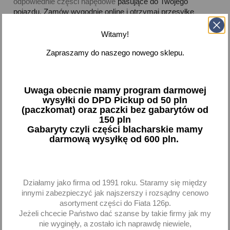
odpowiednie części napędowe
pasujące do Twojego
pojazdu. Zamów wygodnie online i otrzymaj przesyłkę
bezpośrednio pod wskazany adres. Sprawdź pełną ofertę i
uzupełnij swój układ napędowy o brakujące elementy już
Witamy!
dziś!
Zapraszamy do naszego nowego sklepu.



Dostępne
Uwaga obecnie mamy program darmowej
Pokazano 1-2 z 2 pozycji
wysyłki do DPD Pickup od 50 pln
(paczkomat) oraz paczki bez gabarytów od
150 pln
favorite_border
favorite_border
Gabaryty czyli części blacharskie mamy
darmową wysyłkę od 600 pln.
Działamy jako firma od 1991 roku. Staramy się między
innymi zabezpieczyć jak najszerszy i rozsądny cenowo
asortyment części do Fiata 126p.
Jeżeli chcecie Państwo dać szanse by takie firmy jak my
Sprężynka lewarka zmiany
Nakrętka koła Żuk Nysa
nie wyginęły, a zostało ich naprawdę niewiele,