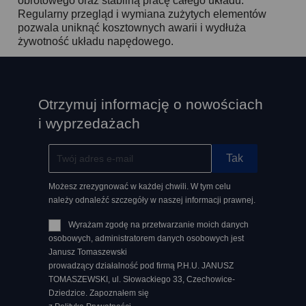
obrotowego oraz stabilną pracę całego układu.
Regularny przegląd i wymiana zużytych elementów
pozwala uniknąć kosztownych awarii i wydłuża
żywotność układu napędowego.
Otrzymuj informację o nowościach
i wyprzedażach
Możesz zrezygnować w każdej chwili. W tym celu
należy odnaleźć szczegóły w naszej informacji prawnej.
Wyrażam zgodę na przetwarzanie moich danych
osobowych, administratorem danych osobowych jest
Janusz Tomaszewski
prowadzący działalność pod firmą P.H.U. JANUSZ
TOMASZEWSKI, ul. Słowackiego 33, Czechowice-
Dziedzice. Zapoznałem się