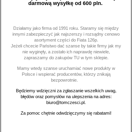
darmową wysyłkę od 600 pln.
Dodaj
Dodaj
-
+
-
+
Działamy jako firma od 1991 roku. Staramy się między
innymi zabezpieczyć jak najszerszy i rozsądny cenowo
asortyment części do Fiata 126p.
Jeżeli chcecie Państwo dać szanse by takie firmy jak my
favorite_border
favorite_border
nie wyginęły, a zostało ich naprawdę niewiele,
zapraszamy do zakupów TU w tym sklepie.
Mamy wtedy szanse uruchamiać nowe produkty w
Polsce i wspierać producentów, którzy znikają
bezpowrotnie.
Będziemy wdzięczni za zgłaszanie wszelkich uwag,
błędów oraz pomysłów na ulepszenia na adres:
biuro@tomczesci.pl.
Zbiornik wyrównaczy korek
Uszczelka chłodnicy oleju
Skoda Fabia Rapid
Seat VW Audi FEBI
Za pomoc chętnie odwdzięczymy się rabatami!
Roomster Ibiza Toledo
46,55 zł brutto
19,60 zł brutto