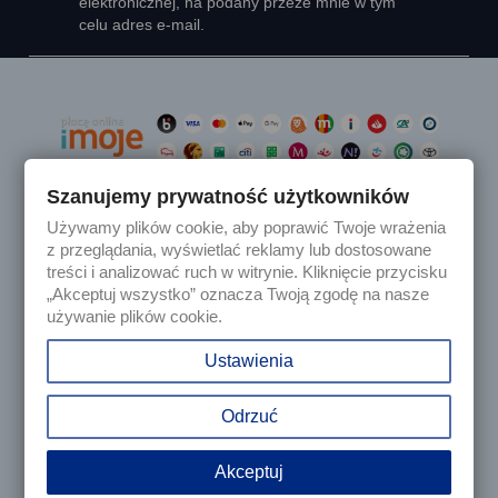
elektronicznej, na podany przeze mnie w tym
celu adres e-mail.
Szanujemy prywatność użytkowników
Używamy plików cookie, aby poprawić Twoje wrażenia

Produkty
z przeglądania, wyświetlać reklamy lub dostosowane
treści i analizować ruch w witrynie. Kliknięcie przycisku
„Akceptuj wszystko” oznacza Twoją zgodę na nasze

Nasza firma
używanie plików cookie.

Twoje konto
Ustawienia
keyboard_arrow_down
Informacja o sklepie
Odrzuć
Akceptuj
© 2025 - Sklep internetowy Tomczesci.pl. Wszelkie prawa