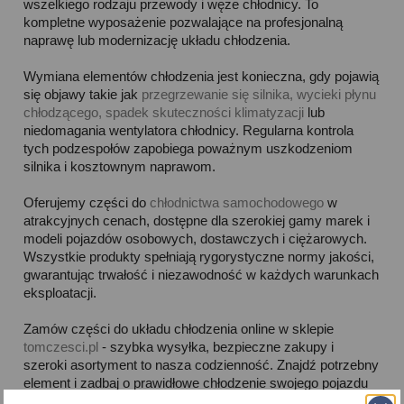
wszelkiego rodzaju przewody i węże chłodnicy. To
kompletne wyposażenie pozwalające na profesjonalną
naprawę lub modernizację układu chłodzenia.
Wymiana elementów chłodzenia jest konieczna, gdy pojawią
się objawy takie jak
przegrzewanie się silnika, wycieki płynu
chłodzącego, spadek skuteczności klimatyzacji
lub
niedomagania wentylatora chłodnicy. Regularna kontrola
tych podzespołów zapobiega poważnym uszkodzeniom
silnika i kosztownym naprawom.
Oferujemy części do
chłodnictwa samochodowego
w
atrakcyjnych cenach, dostępne dla szerokiej gamy marek i
modeli pojazdów osobowych, dostawczych i ciężarowych.
Wszystkie produkty spełniają rygorystyczne normy jakości,
gwarantując trwałość i niezawodność w każdych warunkach
eksploatacji.
Zamów części do układu chłodzenia online w sklepie
tomczesci.pl
- szybka wysyłka, bezpieczne zakupy i
szeroki asortyment to nasza codzienność. Znajdź potrzebny
element i zadbaj o prawidłowe chłodzenie swojego pojazdu
już dziś!