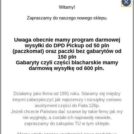
Witamy!



Dostępne
Zapraszamy do naszego nowego sklepu.
Pokazano 1-1 z 1 pozycji
Uwaga obecnie mamy program darmowej
wysyłki do DPD Pickup od 50 pln
favorite_border
(paczkomat) oraz paczki bez gabarytów od
150 pln
Gabaryty czyli części blacharskie mamy
darmową wysyłkę od 600 pln.
Działamy jako firma od 1991 roku. Staramy się między
innymi zabezpieczyć jak najszerszy i rozsądny cenowo
Rura ogrzewania
asortyment części do Fiata 126p.
metalowa guma Fiat 126p
Jeżeli chcecie Państwo dać szanse by takie firmy jak my
zestaw
nie wyginęły, a zostało ich naprawdę niewiele,
zapraszamy do zakupów TU w tym sklepie.
113,54 zł brutto