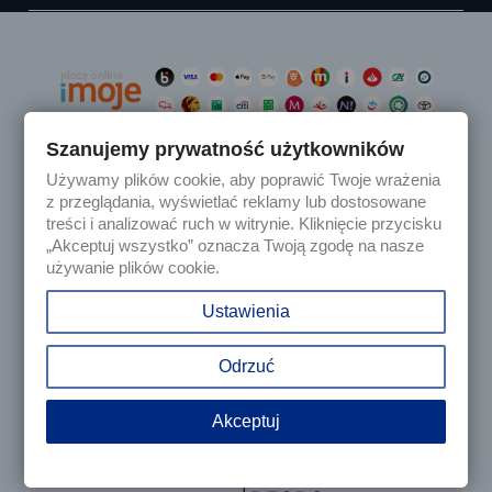
Szanujemy prywatność użytkowników
Używamy plików cookie, aby poprawić Twoje wrażenia

Produkty
z przeglądania, wyświetlać reklamy lub dostosowane
treści i analizować ruch w witrynie. Kliknięcie przycisku
„Akceptuj wszystko” oznacza Twoją zgodę na nasze

Nasza firma
używanie plików cookie.

Twoje konto
Ustawienia
keyboard_arrow_down
Informacja o sklepie
Odrzuć
Akceptuj
© 2025 - Sklep internetowy Tomczesci.pl. Wszelkie prawa
zastrzeżone