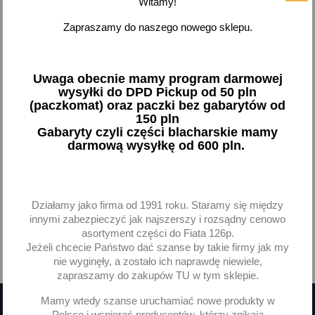
Witamy!
Zestaw montażowy szczęk
Zapraszamy do naszego nowego sklepu.
Fiat Punto II 1999-... bez
ABS
15,11 zł brutto
Uwaga obecnie mamy program darmowej
wysyłki do DPD Pickup od 50 pln
Dodaj
(paczkomat) oraz paczki bez gabarytów od
150 pln
Gabaryty czyli części blacharskie mamy
-
+
darmową wysyłkę od 600 pln.
Działamy jako firma od 1991 roku. Staramy się między
Pokazano 1-1 z 1 pozycji
innymi zabezpieczyć jak najszerszy i rozsądny cenowo
asortyment części do Fiata 126p.
Jeżeli chcecie Państwo dać szanse by takie firmy jak my

Powrót do góry
nie wyginęły, a zostało ich naprawdę niewiele,
zapraszamy do zakupów TU w tym sklepie.
Mamy wtedy szanse uruchamiać nowe produkty w
Polsce i wspierać producentów, którzy znikają