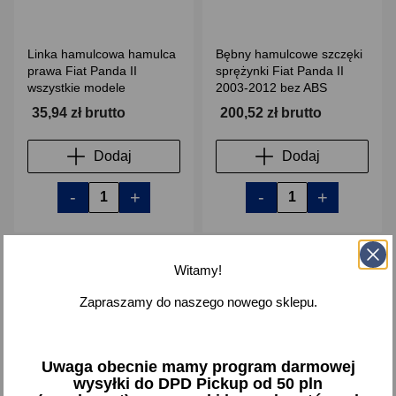
Linka hamulcowa hamulca
Bębny hamulcowe szczęki
prawa Fiat Panda II
sprężynki Fiat Panda II
wszystkie modele
2003-2012 bez ABS
35,94 zł brutto
200,52 zł brutto
Dodaj
Dodaj
-
+
-
+
Witamy!
favorite_border
favorite_border
Zapraszamy do naszego nowego sklepu.
Uwaga obecnie mamy program darmowej
wysyłki do DPD Pickup od 50 pln