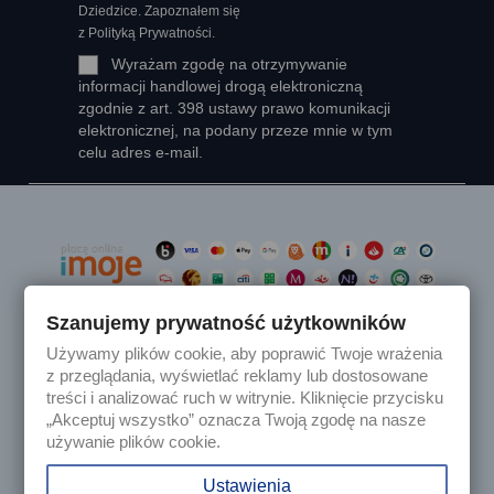
Dziedzice. Zapoznałem się
z Polityką Prywatności.
Wyrażam zgodę na otrzymywanie
informacji handlowej drogą elektroniczną
zgodnie z art. 398 ustawy prawo komunikacji
elektronicznej, na podany przeze mnie w tym
celu adres e-mail.
Szanujemy prywatność użytkowników
Używamy plików cookie, aby poprawić Twoje wrażenia

Produkty
z przeglądania, wyświetlać reklamy lub dostosowane
treści i analizować ruch w witrynie. Kliknięcie przycisku
„Akceptuj wszystko” oznacza Twoją zgodę na nasze

Nasza firma
używanie plików cookie.

Twoje konto
Ustawienia