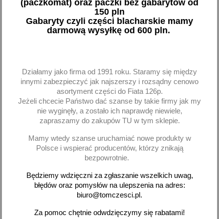
(paczkomat) oraz paczki bez gabarytów od
150 pln
Gabaryty czyli części blacharskie mamy
darmową wysyłkę od 600 pln.
Bęben hamulcowy Fiat
Bębny hamulcowe Fiat
Punto Grande Punto
Panda II 2003-2012 bez
Panda II 500 Brembo
ABS 2szt
60,97 zł brutto
139,46 zł brutto
Działamy jako firma od 1991 roku. Staramy się między
innymi zabezpieczyć jak najszerszy i rozsądny cenowo
Dodaj
Dodaj
asortyment części do Fiata 126p.
Jeżeli chcecie Państwo dać szanse by takie firmy jak my
nie wyginęły, a zostało ich naprawdę niewiele,
-
+
-
+
zapraszamy do zakupów TU w tym sklepie.
Mamy wtedy szanse uruchamiać nowe produkty w
Polsce i wspierać producentów, którzy znikają
bezpowrotnie.
favorite_border
favorite_border
Będziemy wdzięczni za zgłaszanie wszelkich uwag,
błędów oraz pomysłów na ulepszenia na adres:
biuro@tomczesci.pl.
Za pomoc chętnie odwdzięczymy się rabatami!