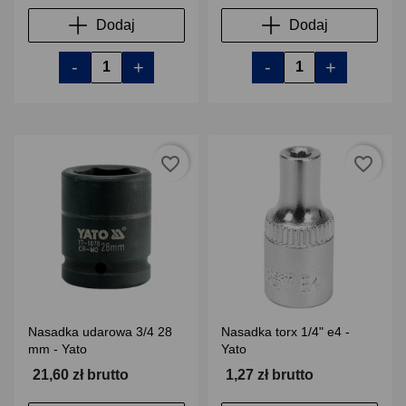
Dodaj
Dodaj
-
+
-
+
favorite_border
favorite_border
Nasadka udarowa 3/4 28
Nasadka torx 1/4" e4 -
mm - Yato
Yato
21,60 zł brutto
1,27 zł brutto