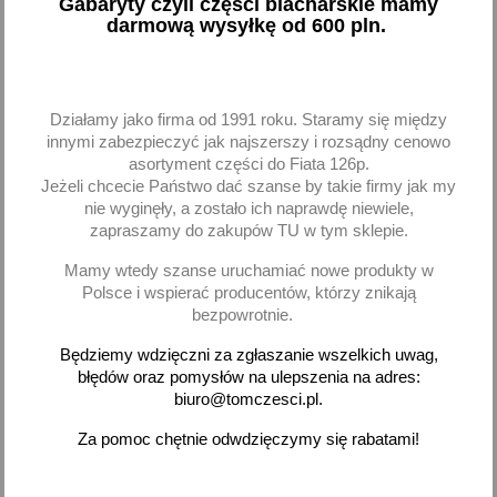
Gabaryty czyli części blacharskie mamy
7,33 zł brutto
6,14 zł brutto
darmową wysyłkę od 600 pln.
Dodaj
Dodaj
-
+
-
+
Działamy jako firma od 1991 roku. Staramy się między
innymi zabezpieczyć jak najszerszy i rozsądny cenowo
asortyment części do Fiata 126p.
Jeżeli chcecie Państwo dać szanse by takie firmy jak my
nie wyginęły, a zostało ich naprawdę niewiele,
zapraszamy do zakupów TU w tym sklepie.
favorite_border
favorite_border
Mamy wtedy szanse uruchamiać nowe produkty w
Polsce i wspierać producentów, którzy znikają
bezpowrotnie.
Będziemy wdzięczni za zgłaszanie wszelkich uwag,
błędów oraz pomysłów na ulepszenia na adres:
biuro@tomczesci.pl.
Za pomoc chętnie odwdzięczymy się rabatami!
Nasadka udarowa 1/2'' 13
Nasadki udarowe długie
mm - Yato
kpl 1/2 11 cz. - Yato
5,47 zł brutto
100,01 zł brutto