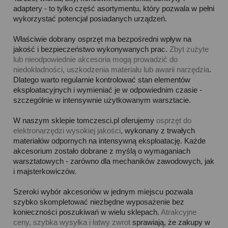
adaptery - to tylko część asortymentu, który pozwala w pełni
wykorzystać potencjał posiadanych urządzeń.
Właściwie dobrany osprzęt ma bezpośredni wpływ na
jakość i bezpieczeństwo wykonywanych prac.
Zbyt zużyte
lub nieodpowiednie akcesoria mogą prowadzić do
niedokładności, uszkodzenia materiału lub awarii narzędzia
.
Dlatego warto regularnie kontrolować stan elementów
eksploatacyjnych i wymieniać je w odpowiednim czasie -
szczególnie w intensywnie użytkowanym warsztacie.
W naszym sklepie tomczesci.pl oferujemy
osprzęt do
elektronarzędzi wysokiej jakości
, wykonany z trwałych
materiałów odpornych na intensywną eksploatację. Każde
akcesorium zostało dobrane z myślą o wymaganiach
warsztatowych - zarówno dla mechaników zawodowych, jak
i majsterkowiczów.
Szeroki wybór akcesoriów w jednym miejscu pozwala
szybko skompletować niezbędne wyposażenie bez
konieczności poszukiwań w wielu sklepach.
Atrakcyjne
ceny, szybka wysyłka i łatwy zwrot
sprawiają, że zakupy w