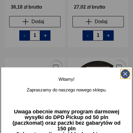
36,18 zł brutto
27,02 zł brutto
Dodaj
Dodaj
-
+
-
+
favorite_border
favorite_border
Witamy!
Zapraszamy do naszego nowego sklepu.
Uwaga obecnie mamy program darmowej
wysyłki do DPD Pickup od 50 pln
Szczotka tarczowa fi
Tarcza do cięcia metalu
(paczkomat) oraz paczki bez gabarytów od
100mm z trzpieniem drut
230x3.2x22 mm - Yato
150 pln