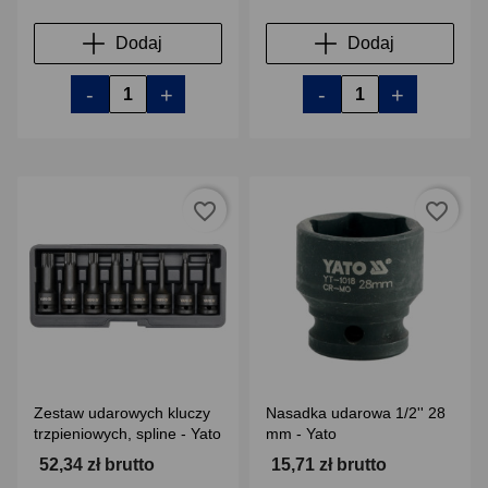
Dodaj
Dodaj
-
+
-
+
favorite_border
favorite_border
Zestaw udarowych kluczy
Nasadka udarowa 1/2'' 28
trzpieniowych, spline - Yato
mm - Yato
52,34 zł brutto
15,71 zł brutto