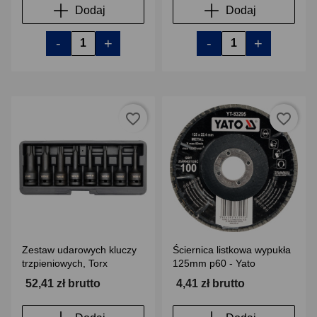
Dodaj
Dodaj
-
+
-
+
favorite_border
favorite_border
Zestaw udarowych kluczy
Ściernica listkowa wypukła
trzpieniowych, Torx
125mm p60 - Yato
52,41 zł brutto
4,41 zł brutto