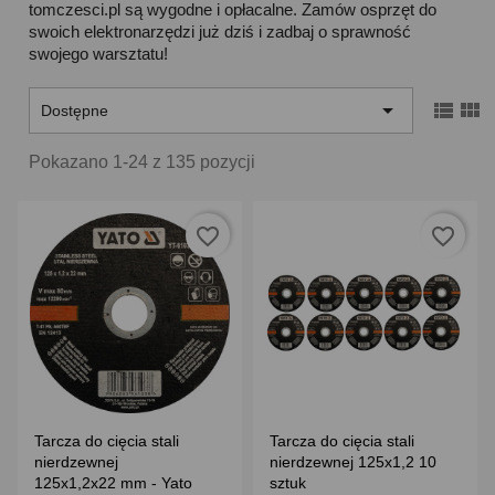
tomczesci.pl są wygodne i opłacalne. Zamów osprzęt do
swoich elektronarzędzi już dziś i zadbaj o sprawność
swojego warsztatu!



Dostępne
Pokazano 1-24 z 135 pozycji
favorite_border
favorite_border
Tarcza do cięcia stali
Tarcza do cięcia stali
nierdzewnej
nierdzewnej 125x1,2 10
125x1,2x22 mm - Yato
sztuk