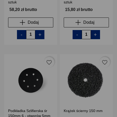
sztuk
sztuk
58,20 zł brutto
15,80 zł brutto
Dodaj
Dodaj
-
+
-
+
favorite_border
favorite_border
Podkładka Szlifierska śr
Krążek ścierny 150 mm
150mm 6 - otworów 5mm