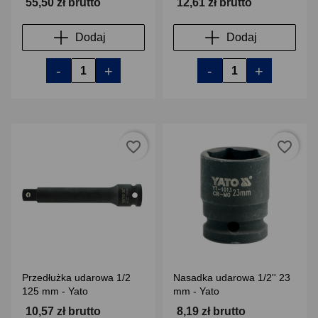
55,50 zł brutto
12,61 zł brutto
Dodaj
Dodaj
-
+
-
+
favorite_border
favorite_border
Przedłużka udarowa 1/2
Nasadka udarowa 1/2'' 23
125 mm - Yato
mm - Yato
10,57 zł brutto
8,19 zł brutto