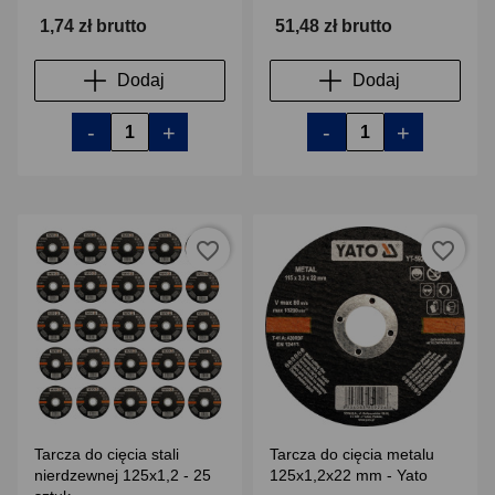
1,74 zł brutto
51,48 zł brutto
Dodaj
Dodaj
-
+
-
+
favorite_border
favorite_border
Tarcza do cięcia stali
Tarcza do cięcia metalu
nierdzewnej 125x1,2 - 25
125x1,2x22 mm - Yato