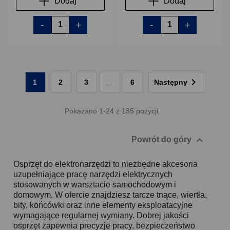
Dodaj
Dodaj
-
+
-
+

1
2
3
6
Następny
…
Pokazano 1-24 z 135 pozycji

Powrót do góry
Osprzęt do elektronarzędzi to niezbędne akcesoria
uzupełniające pracę narzędzi elektrycznych
stosowanych w warsztacie samochodowym i
domowym. W ofercie znajdziesz tarcze tnące, wiertła,
bity, końcówki oraz inne elementy eksploatacyjne
wymagające regularnej wymiany. Dobrej jakości
osprzęt zapewnia precyzję pracy, bezpieczeństwo