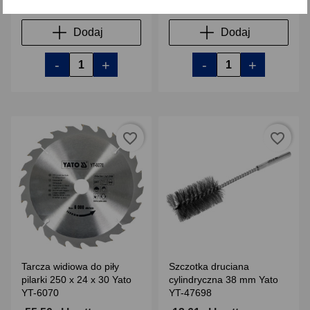
Dodaj
Dodaj
-
+
-
+
favorite_border
favorite_border
Tarcza widiowa do piły
Szczotka druciana
pilarki 250 x 24 x 30 Yato
cylindryczna 38 mm Yato
YT-6070
YT-47698