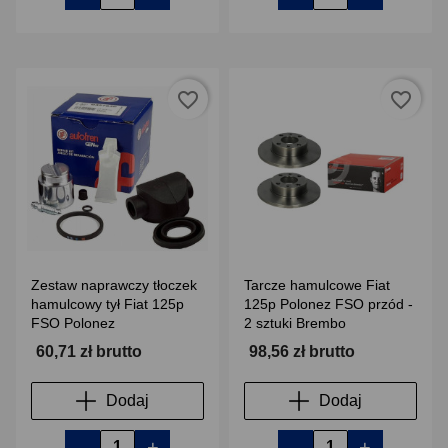
favorite_border
favorite_border
Zestaw naprawczy tłoczek
Tarcze hamulcowe Fiat
hamulcowy tył Fiat 125p
125p Polonez FSO przód -
FSO Polonez
2 sztuki Brembo
60,71 zł brutto
98,56 zł brutto
Dodaj
Dodaj
-
+
-
+