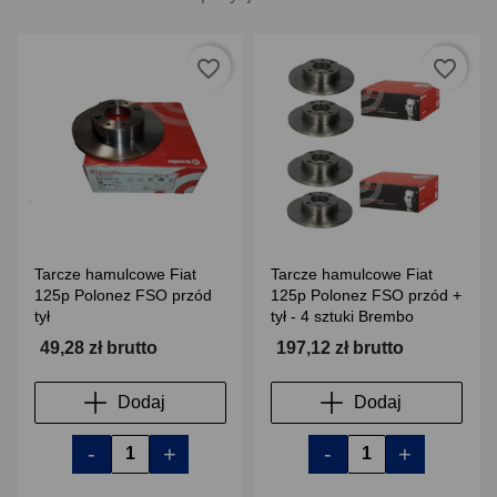
favorite_border
favorite_border
Tarcze hamulcowe Fiat
Tarcze hamulcowe Fiat
125p Polonez FSO przód
125p Polonez FSO przód +
tył
tył - 4 sztuki Brembo
49,28 zł brutto
197,12 zł brutto
Dodaj
Dodaj
-
+
-
+