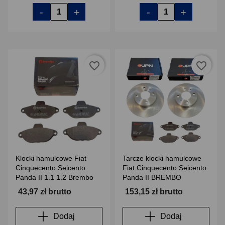
-
+
-
+
favorite_border
favorite_border
Klocki hamulcowe Fiat
Tarcze klocki hamulcowe
Cinquecento Seicento
Fiat Cinquecento Seicento
Panda II 1.1 1.2 Brembo
Panda II BREMBO
43,97 zł brutto
153,15 zł brutto
Dodaj
Dodaj