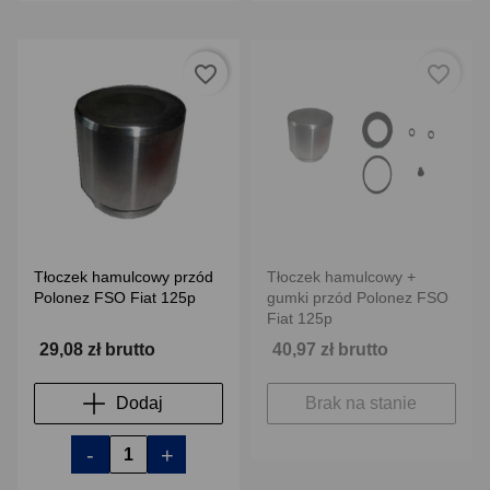
favorite_border
favorite_border
Tłoczek hamulcowy przód
Tłoczek hamulcowy +
Polonez FSO Fiat 125p
gumki przód Polonez FSO
Fiat 125p
29,08 zł brutto
40,97 zł brutto
Dodaj
Brak na stanie
-
+