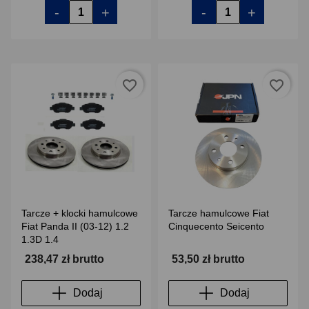
-
+
-
+
favorite_border
favorite_border
Tarcze + klocki hamulcowe
Tarcze hamulcowe Fiat
Fiat Panda II (03-12) 1.2
Cinquecento Seicento
1.3D 1.4
238,47 zł brutto
53,50 zł brutto
Dodaj
Dodaj