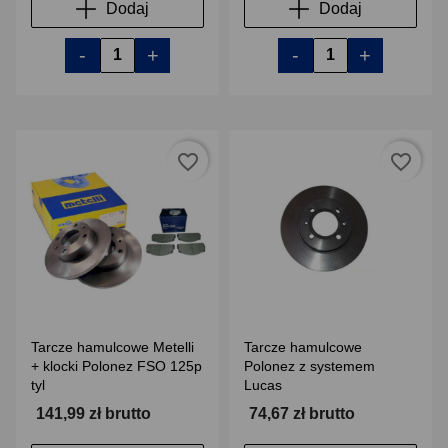
Dodaj
Dodaj
-
+
-
+
favorite_border
favorite_border
Tarcze hamulcowe Metelli
Tarcze hamulcowe
+ klocki Polonez FSO 125p
Polonez z systemem
tyl
Lucas
141,99 zł brutto
74,67 zł brutto