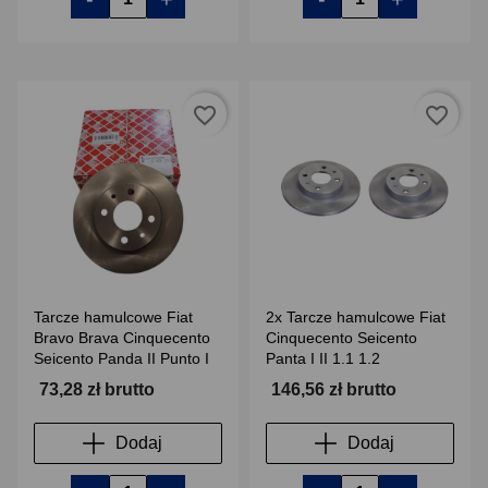
favorite_border
favorite_border
Tarcze hamulcowe Fiat
2x Tarcze hamulcowe Fiat
Bravo Brava Cinquecento
Cinquecento Seicento
Seicento Panda II Punto I
Panta I II 1.1 1.2
73,28 zł brutto
146,56 zł brutto
Dodaj
Dodaj