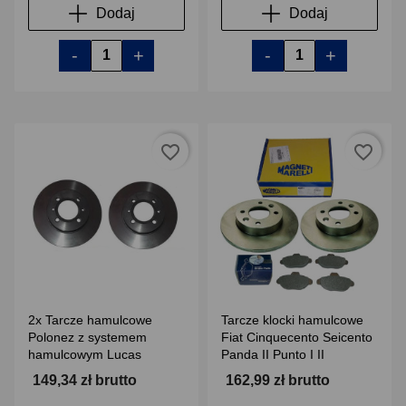
Dodaj
Dodaj
-
+
-
+
favorite_border
favorite_border
2x Tarcze hamulcowe
Tarcze klocki hamulcowe
Polonez z systemem
Fiat Cinquecento Seicento
hamulcowym Lucas
Panda II Punto I II
149,34 zł brutto
162,99 zł brutto