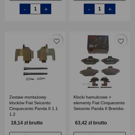
-
+
-
+
favorite_border
favorite_border
Zestaw montażowy
Klocki hamulcowe +
klocków Fiat Seicento
elementy Fiat Cinquecento
Cinquecento Panda II 1.1
Seicento Panda II Brembo
1.2
18,14 zł brutto
63,42 zł brutto