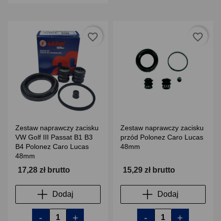
favorite_border
favorite_border
Zestaw naprawczy zacisku
Zestaw naprawczy zacisku
VW Golf III Passat B1 B3
przód Polonez Caro Lucas
B4 Polonez Caro Lucas
48mm
48mm
17,28 zł brutto
15,29 zł brutto
Dodaj
Dodaj
-
+
-
+