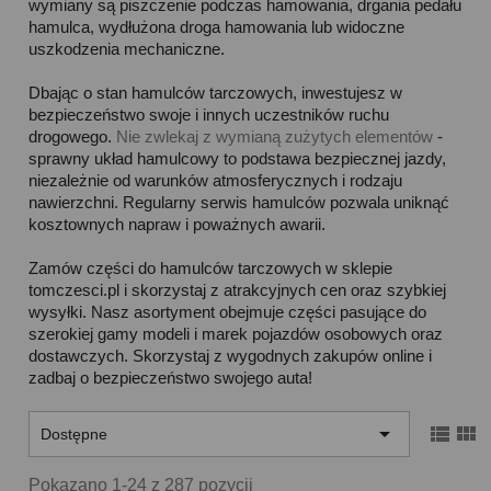
wymiany są piszczenie podczas hamowania, drgania pedału
hamulca, wydłużona droga hamowania lub widoczne
uszkodzenia mechaniczne.
Dbając o stan hamulców tarczowych, inwestujesz w
bezpieczeństwo swoje i innych uczestników ruchu
drogowego.
Nie zwlekaj z wymianą zużytych elementów
-
sprawny układ hamulcowy to podstawa bezpiecznej jazdy,
niezależnie od warunków atmosferycznych i rodzaju
nawierzchni. Regularny serwis hamulców pozwala uniknąć
kosztownych napraw i poważnych awarii.
Zamów części do hamulców tarczowych w sklepie
tomczesci.pl i skorzystaj z atrakcyjnych cen oraz szybkiej
wysyłki. Nasz asortyment obejmuje części pasujące do
szerokiej gamy modeli i marek pojazdów osobowych oraz
dostawczych. Skorzystaj z wygodnych zakupów online i
zadbaj o bezpieczeństwo swojego auta!



Dostępne
Pokazano 1-24 z 287 pozycji