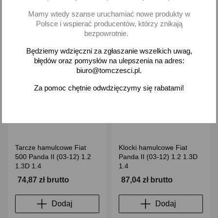
-
+
Mamy wtedy szanse uruchamiać nowe produkty w
Polsce i wspierać producentów, którzy znikają
bezpowrotnie.
Będziemy wdzięczni za zgłaszanie wszelkich uwag,
favorite_border
favorite_border
błędów oraz pomysłów na ulepszenia na adres:
biuro@tomczesci.pl.
Za pomoc chętnie odwdzięczymy się rabatami!
Tarcze hamulcowe Fiat
Klocki hamulcowe Fiat
500 Panda II (03-12) 1.2
Panda II (03-12) 1.2 1.3D
1.3D 1.4
1.4
74,87 zł brutto
87,04 zł brutto
Dodaj
Dodaj