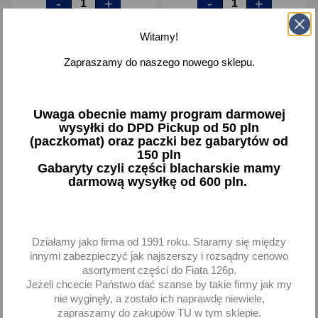
-
+
-
+
Witamy!
Zapraszamy do naszego nowego sklepu.
favorite_border
favorite_border
Uwaga obecnie mamy program darmowej
wysyłki do DPD Pickup od 50 pln
(paczkomat) oraz paczki bez gabarytów od
150 pln
Gabaryty czyli części blacharskie mamy
darmową wysyłkę od 600 pln.
Klocki hamulcowe Fiat
Klocki hamulcowe Fiat
Cinquecento Seicento
Cinquecento Seicento
Panda II (03-12) Punto II
Panda II (03-12) Punto II
Działamy jako firma od 1991 roku. Staramy się między
innymi zabezpieczyć jak najszerszy i rozsądny cenowo
33,94 zł brutto
52,26 zł brutto
asortyment części do Fiata 126p.
Jeżeli chcecie Państwo dać szanse by takie firmy jak my
Dodaj
Brak na stanie
nie wyginęły, a zostało ich naprawdę niewiele,
zapraszamy do zakupów TU w tym sklepie.