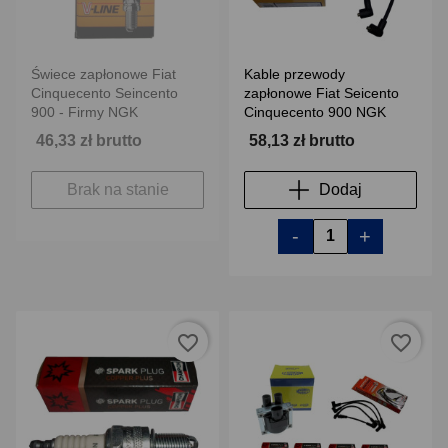
Świece zapłonowe Fiat
Kable przewody
Cinquecento Seincento
zapłonowe Fiat Seicento
900 - Firmy NGK
Cinquecento 900 NGK
46,33 zł brutto
58,13 zł brutto
Brak na stanie
Dodaj
-
+
favorite_border
favorite_border