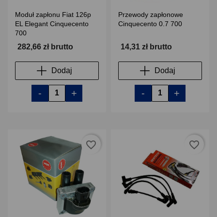
Moduł zapłonu Fiat 126p
Przewody zapłonowe
EL Elegant Cinquecento
Cinquecento 0.7 700
700
282,66 zł brutto
14,31 zł brutto
Dodaj
Dodaj
-
+
-
+
favorite_border
favorite_border