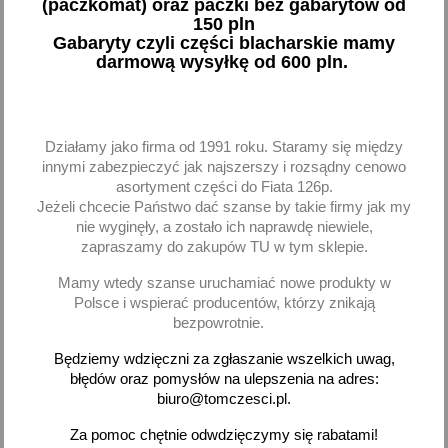
(paczkomat) oraz paczki bez gabarytów od
150 pln
Gabaryty czyli części blacharskie mamy
darmową wysyłkę od 600 pln.
Świece Fiat Cinquecento
Szczotki alternatora Fiat
Seicento 0,9 900
Cinquecento Seicento
Champion komplet 4 sztuk
komplet
Działamy jako firma od 1991 roku. Staramy się między
innymi zabezpieczyć jak najszerszy i rozsądny cenowo
45,84 zł brutto
4,08 zł brutto
asortyment części do Fiata 126p.
Jeżeli chcecie Państwo dać szanse by takie firmy jak my
Dodaj
Dodaj
nie wyginęły, a zostało ich naprawdę niewiele,
zapraszamy do zakupów TU w tym sklepie.
-
+
-
+
Mamy wtedy szanse uruchamiać nowe produkty w
Polsce i wspierać producentów, którzy znikają
bezpowrotnie.
Będziemy wdzięczni za zgłaszanie wszelkich uwag,
favorite_border
favorite_border
błędów oraz pomysłów na ulepszenia na adres:
biuro@tomczesci.pl.
Za pomoc chętnie odwdzięczymy się rabatami!