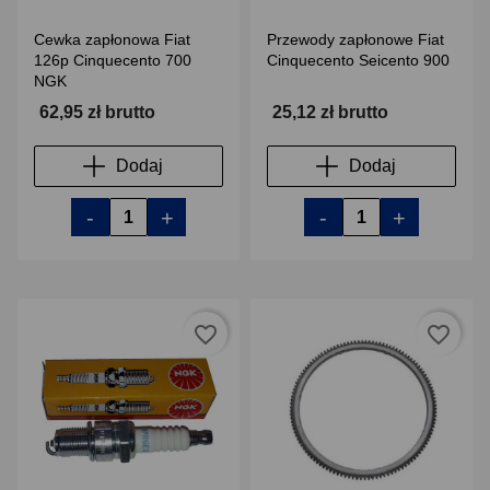
Cewka zapłonowa Fiat
Przewody zapłonowe Fiat
126p Cinquecento 700
Cinquecento Seicento 900
NGK
62,95 zł brutto
25,12 zł brutto
Dodaj
Dodaj
-
+
-
+
favorite_border
favorite_border