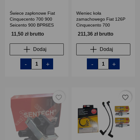
Świece zapłonowe Fiat
Wieniec koła
Cinquecento 700 900
zamachowego Fiat 126P
Seicento 900 BPR6ES
Cinquecento 700
11,50 zł brutto
211,36 zł brutto
Dodaj
Dodaj
-
+
-
+
favorite_border
favorite_border