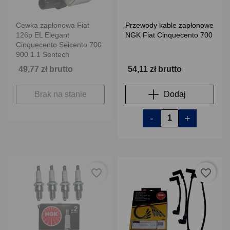
Cewka zapłonowa Fiat
Przewody kable zapłonowe
126p EL Elegant
NGK Fiat Cinquecento 700
Cinquecento Seicento 700
900 1.1 Sentech
49,77 zł brutto
54,11 zł brutto
Brak na stanie
Dodaj
-
+
favorite_border
favorite_border