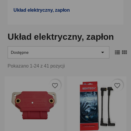
Układ elektryczny, zapłon
Układ elektryczny, zapłon



Dostępne
Pokazano 1-24 z 41 pozycji
favorite_border
favorite_border