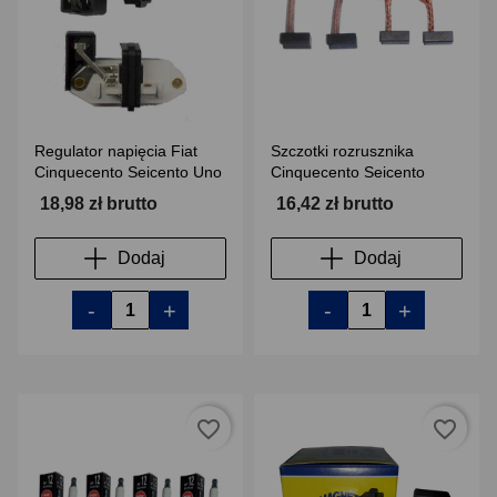
Regulator napięcia Fiat
Szczotki rozrusznika
Cinquecento Seicento Uno
Cinquecento Seicento
18,98 zł brutto
16,42 zł brutto
Dodaj
Dodaj
-
+
-
+
favorite_border
favorite_border