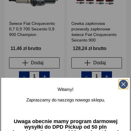
Świece Fiat Cinquecento
Cewka zapłonowa
0,7 0,9 700 Seicento 0,9
przewody zapłonowe
900 Champion
świece Fiat Cinquecento
Seicento 900
11,46 zł brutto
128,24 zł brutto
Dodaj
Dodaj
-
+
-
+
Witamy!
Zapraszamy do naszego nowego sklepu.
favorite_border
favorite_border
Uwaga obecnie mamy program darmowej
wysyłki do DPD Pickup od 50 pln