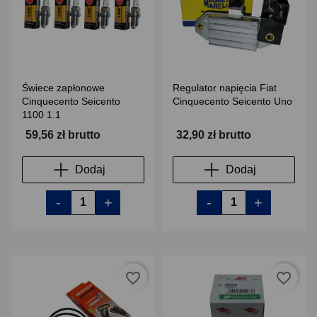
Świece zapłonowe
Regulator napięcia Fiat
Cinquecento Seicento
Cinquecento Seicento Uno
1100 1.1
59,56 zł brutto
32,90 zł brutto
Dodaj
Dodaj
-
+
-
+
favorite_border
favorite_border