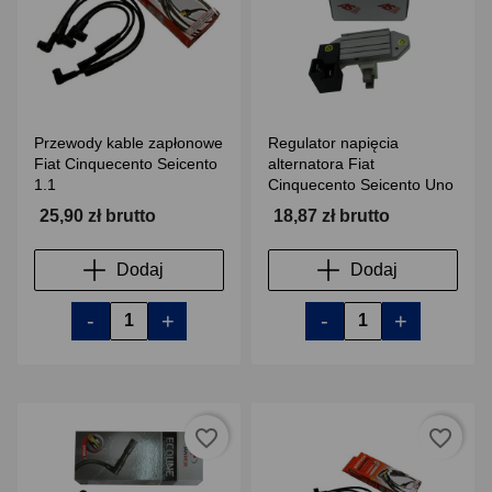
Przewody kable zapłonowe
Regulator napięcia
Fiat Cinquecento Seicento
alternatora Fiat
1.1
Cinquecento Seicento Uno
25,90 zł brutto
18,87 zł brutto
Dodaj
Dodaj
-
+
-
+
favorite_border
favorite_border