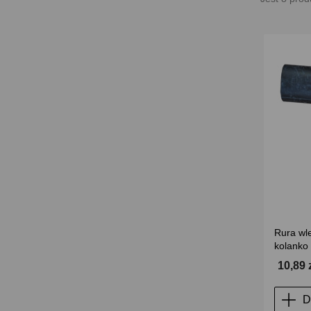
Rura wl
kolanko
10,89 
D