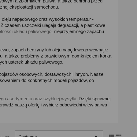
owym a zbiornikiem paliwa, a także ochrona przed
znej eksploatacji samochodu.
 oleju napędowego oraz wysokich temperatur -
Z czasem uszczelki ulegają degradacji, a plastikowe
lności układu paliwowego
, nieprzyjemnego zapachu
wlewu, zapach benzyny lub oleju napędowego wewnątrz
tu, a także problemy z prawidłowym domknięciem korka
ych usterek układu paliwowego.
 pojazdów osobowych, dostawczych i innych. Nasze
sowaniem do konkretnych modeli pojazdów, co
ego asortymentu oraz szybkiej wysyłki
. Dzięki sprawnej
prawdź naszą ofertę i wybierz odpowiedni wlew paliwa



uj wg:
Dostępne