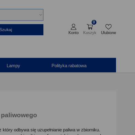
0
Szukaj
Konto
Koszyk
Ulubione
Lampy
Polityka rabatowa
u paliwowego
który odbywa się uzupełnianie paliwa w zbiorniku.