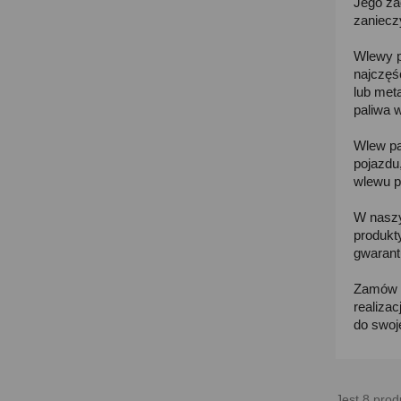
Jego za
zaniecz
Wlewy p
najczęś
lub met
paliwa 
Wlew pa
pojazdu
wlewu p
W naszy
produkt
gwarant
Zamów w
realiza
do swoj
Jest 8 prod