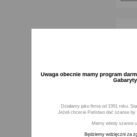
Uwaga obecnie mamy program darmow
Gabaryty
Działamy jako firma od 1991 roku. St
Rura wl
przewód
Jeżeli chcecie Państwo dać szanse by t
20,37 
Mamy wtedy szanse ur
Będziemy wdzięczni za zg
D