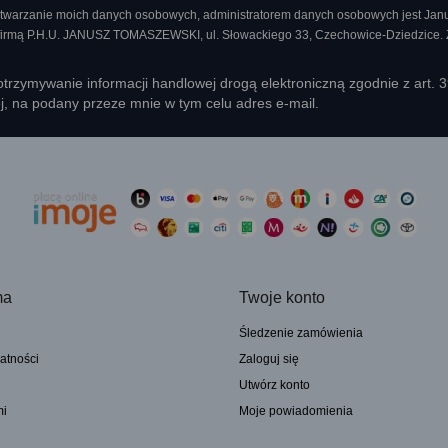
twarzanie moich danych osobowych, administratorem danych osobowych jest Ja
 firmą P.H.U. JANUSZ TOMASZEWSKI, ul. Słowackiego 33, Czechowice-Dziedzice.
rzymywanie informacji handlowej drogą elektroniczną zgodnie z art. 
ej, na podany przeze mnie w tym celu adres e-mail.
ma
Twoje konto
Śledzenie zamówienia
atności
Zaloguj się
Utwórz konto
mi
Moje powiadomienia