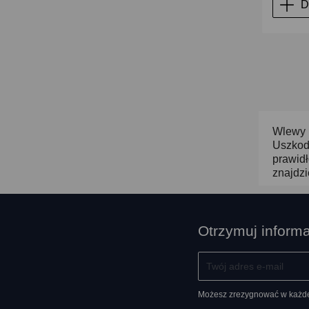
D
Wlewy p
Uszkod
prawidł
znajdzi
Otrzymuj inform
Możesz zrezygnować w każdej 