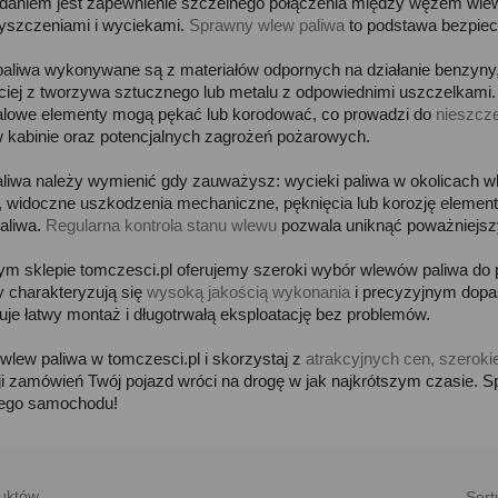
daniem jest zapewnienie szczelnego połączenia między wężem wlew
yszczeniami i wyciekami.
Sprawny wlew paliwa
to podstawa bezpiec
aliwa wykonywane są z materiałów odpornych na działanie benzyny,
ciej z tworzywa sztucznego lub metalu z odpowiednimi uszczelkami. 
alowe elementy mogą pękać lub korodować, co prowadzi do
nieszcze
w kabinie oraz potencjalnych zagrożeń pożarowych.
liwa należy wymienić gdy zauważysz: wycieki paliwa w okolicach 
, widoczne uszkodzenia mechaniczne, pęknięcia lub korozję elemen
aliwa.
Regularna kontrola stanu wlewu
pozwala uniknąć poważniejsz
m sklepie tomczesci.pl oferujemy szeroki wybór wlewów paliwa do
y charakteryzują się
wysoką jakością wykonania
i precyzyjnym dopa
uje łatwy montaż i długotrwałą eksploatację bez problemów.
lew paliwa w tomczesci.pl i skorzystaj z
atrakcyjnych cen, szeroki
cji zamówień Twój pojazd wróci na drogę w jak najkrótszym czasie. S
ego samochodu!
uktów.
Sort