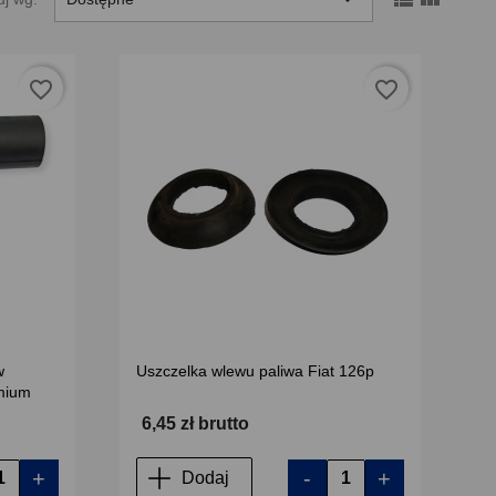
favorite_border
favorite_border
w
Uszczelka wlewu paliwa Fiat 126p
emium
6,45 zł brutto
+
-
+
Dodaj