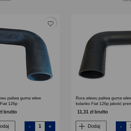
favorite_border
ewu paliwa guma wlew
Rura wlewu paliwa guma wle
 Fiat 126p
kolanko Fiat 126p jakość pr
zł brutto
11,31 zł brutto
-
+
-
odaj
Dodaj