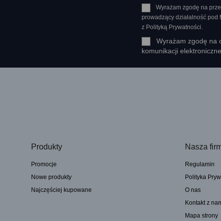
Wyrażam zgodę na prze
prowadzący działalność pod
z Polityką Prywatności.
Wyrażam zgodę na ot
komunikacji elektroniczn
Produkty
Nasza fir
Promocje
Regulamin
Nowe produkty
Polityka Pryw
Najczęściej kupowane
O nas
Kontakt z na
Mapa strony