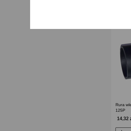
Rura wl
125P
14,32 