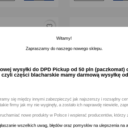
favorite_border
Witamy!
Zapraszamy do naszego nowego sklepu.
ej wysyłki do DPD Pickup od 50 pln (paczkomat) or
 czyli części blacharskie mamy darmową wysyłkę od
aramy się między innymi zabezpieczyć jak najszerszy i rozsądny ce
ewu paliwa wlew złącze
Łącznik rury wlewu paliwa Sk
 zbiornika Polonez PN Caro
120
akie firmy jak my nie wyginęły, a zostało ich naprawdę niewiele, 
zł brutto
36,05 zł brutto
uchamiać nowe produkty w Polsce i wspierać producentów, którzy 
łaszanie wszelkich uwag, błędów oraz pomysłów na ulepszenia na a
-
+
-
odaj
Dodaj