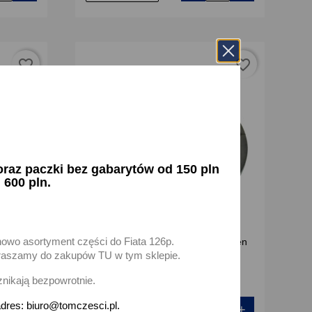
favorite_border
favorite_border
az paczki bez gabarytów od 150 pln
 600 pln.
nowo asortyment części do Fiata 126p.
oda 105
Osłona wlewu paliwa Fiat Cinquecen
700 900
zapraszamy do zakupów TU w tym sklepie.
17,50 zł brutto
znikają bezpowrotnie.
dres: biuro@tomczesci.pl.
+
-
+
Dodaj