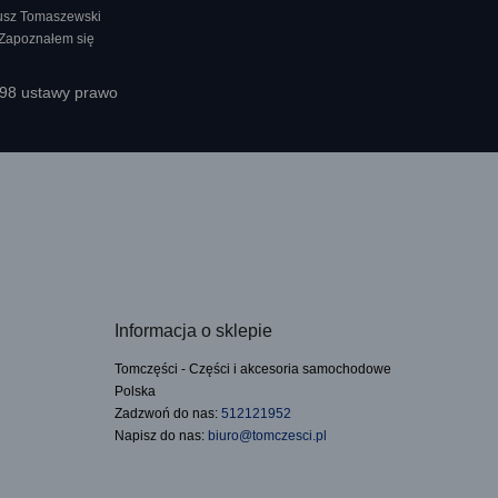
nusz Tomaszewski
 Zapoznałem się
398 ustawy prawo
Informacja o sklepie
Tomczęści - Części i akcesoria samochodowe
Polska
Zadzwoń do nas:
512121952
Napisz do nas:
biuro@tomczesci.pl