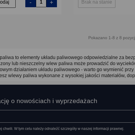
-
+
odaj
Brak na stanie
Pokazano 1-8 z 8 pozycj
aliwa to elementy układu paliwowego odpowiedzialne za bezpi
zony lub nieszczelny wlew paliwa może prowadzić do wyciekó
owym działaniem układu paliwowego - warto go wymienić przy 
esz wlewy paliwa wykonane z wysokiej jakości materiałów, do
ację o nowościach i wyprzedażach
chwili. W tym celu należy odnaleźć szczegóły w naszej informacji prawnej.