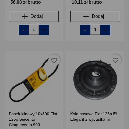
56,68 zł brutto
10,11 zł brutto
Dodaj
Dodaj
-
+
-
+
favorite_border
favorite_border
Pasek klinowy 10x800 Fiat
Koło pasowe Fiat 126p EL
126p Seicento
Elegant z wypustkami
Cinquecento 900