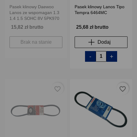
Pasek klinowy Daewoo
Pasek klinowy Lanos Tipo
Lanos ze wspomagan 1.3
Tempra 6464MC
1.4 1.5 SOHC 8V 5PK970
15,82 zł brutto
25,68 zł brutto
Brak na stanie
Dodaj
-
+
favorite_border
favorite_border