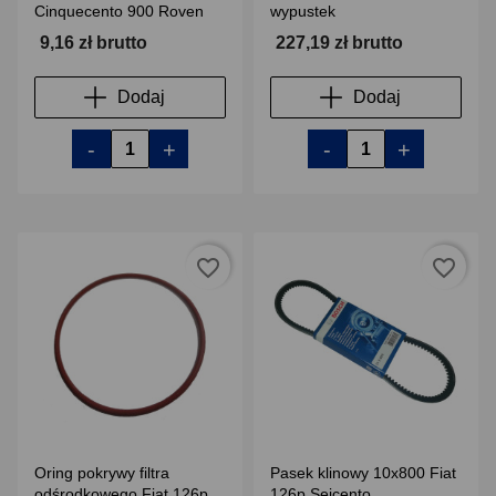
Cinquecento 900 Roven
wypustek
9,16 zł brutto
227,19 zł brutto
Dodaj
Dodaj
-
+
-
+
favorite_border
favorite_border
Oring pokrywy filtra
Pasek klinowy 10x800 Fiat
odśrodkowego Fiat 126p
126p Seicento