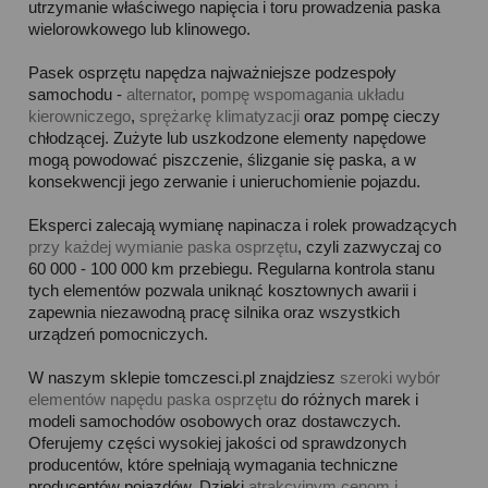
utrzymanie właściwego napięcia i toru prowadzenia paska
wielorowkowego lub klinowego.
Pasek osprzętu napędza najważniejsze podzespoły
samochodu -
alternator
,
pompę wspomagania układu
kierowniczego
,
sprężarkę klimatyzacji
oraz pompę cieczy
chłodzącej. Zużyte lub uszkodzone elementy napędowe
mogą powodować piszczenie, ślizganie się paska, a w
konsekwencji jego zerwanie i unieruchomienie pojazdu.
Eksperci zalecają wymianę napinacza i rolek prowadzących
przy każdej wymianie paska osprzętu
, czyli zazwyczaj co
60 000 - 100 000 km przebiegu. Regularna kontrola stanu
tych elementów pozwala uniknąć kosztownych awarii i
zapewnia niezawodną pracę silnika oraz wszystkich
urządzeń pomocniczych.
W naszym sklepie tomczesci.pl znajdziesz
szeroki wybór
elementów napędu paska osprzętu
do różnych marek i
modeli samochodów osobowych oraz dostawczych.
Oferujemy części wysokiej jakości od sprawdzonych
producentów, które spełniają wymagania techniczne
producentów pojazdów. Dzięki
atrakcyjnym cenom i