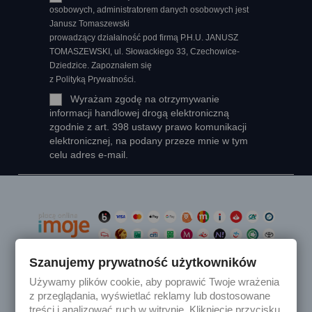
osobowych, administratorem danych osobowych jest
Janusz Tomaszewski
prowadzący działalność pod firmą P.H.U. JANUSZ
TOMASZEWSKI, ul. Słowackiego 33, Czechowice-
Dziedzice. Zapoznałem się
z Polityką Prywatności.
Wyrażam zgodę na otrzymywanie
informacji handlowej drogą elektroniczną
zgodnie z art. 398 ustawy prawo komunikacji
elektronicznej, na podany przeze mnie w tym
celu adres e-mail.
Szanujemy prywatność użytkowników
Używamy plików cookie, aby poprawić Twoje wrażenia

Produkty
z przeglądania, wyświetlać reklamy lub dostosowane
treści i analizować ruch w witrynie. Kliknięcie przycisku