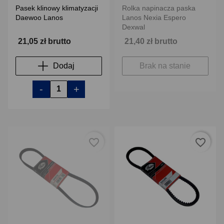
Pasek klinowy klimatyzacji
Rolka napinacza paska
Daewoo Lanos
Lanos Nexia Espero
Dexwal
21,05 zł brutto
21,40 zł brutto
Dodaj
Brak na stanie
-
+
favorite_border
favorite_border