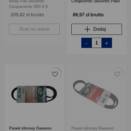
wody Fiat Seicento
Cinqecento Seicento Palio
Cinquecento 900 0.9
209,82 zł brutto
86,97 zł brutto
Brak na stanie
Dodaj
-
+
favorite_border
favorite_border
Pasek klinowy Daewoo
Pasek klinowy Daewoo