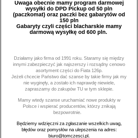
Uwaga obecnie mamy program darmowej
odśrodkowego Fiat 126p
Fiat 126p 1,50mm
wysyłki do DPD Pickup od 50 pln
fabryczny 1 sztuka
(paczkomat) oraz paczki bez gabarytów od
2,78 zł brutto
5,76 zł brutto
150 pln
Gabaryty czyli części blacharskie mamy
darmową wysyłkę od 600 pln.
Dodaj
Brak na stanie
-
+
Działamy jako firma od 1991 roku. Staramy się między
innymi zabezpieczyć jak najszerszy i rozsądny cenowo
asortyment części do Fiata 126p.
Jeżeli chcecie Państwo dać szanse by takie firmy jak my
favorite_border
favorite_border
nie wyginęły, a zostało ich naprawdę niewiele,
zapraszamy do zakupów TU w tym sklepie.
Mamy wtedy szanse uruchamiać nowe produkty w
Polsce i wspierać producentów, którzy znikają
bezpowrotnie.
Będziemy wdzięczni za zgłaszanie wszelkich uwag,
błędów oraz pomysłów na ulepszenia na adres:
biuro@tomczesci.pl.
Podkładka śruby koła
Pasek klinowy Seicento