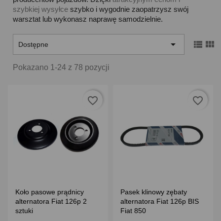
szybkiej wysyłce
szybko i wygodnie zaopatrzysz swój
warsztat lub wykonasz naprawę samodzielnie.



Dostępne
Pokazano 1-24 z 78 pozycji
favorite_border
favorite_border
Koło pasowe prądnicy
Pasek klinowy zębaty
alternatora Fiat 126p 2
alternatora Fiat 126p BIS
sztuki
Fiat 850