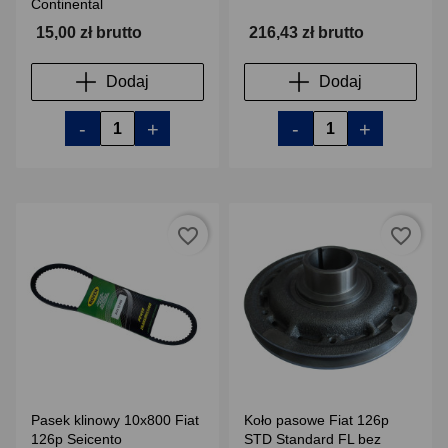
Continental
15,00 zł brutto
216,43 zł brutto
Dodaj
Dodaj
-
+
-
+
favorite_border
favorite_border
Pasek klinowy 10x800 Fiat
Koło pasowe Fiat 126p
126p Seicento
STD Standard FL bez