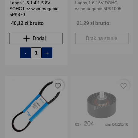
Lanos 1.3 1.4 1.5 8V
Lanos 1.6 16V DOHC
SOHC bez wspomagania
wspomaganie 5PK1005
5PK870
40,12 zł brutto
21,29 zł brutto
Dodaj
Brak na stanie
-
+
favorite_border
favorite_border