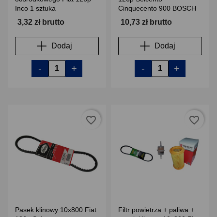
Inco 1 sztuka
Cinquecento 900 BOSCH
3,32 zł brutto
10,73 zł brutto
Dodaj
Dodaj
-
+
-
+
favorite_border
favorite_border
Pasek klinowy 10x800 Fiat
Filtr powietrza + paliwa +