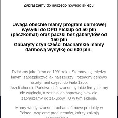
Żarówka lampy cofania
Zapraszamy do naszego nowego sklepu.
przeciwmgielnej 126p
1,16 zł brutto
Uwaga obecnie mamy program darmowej
Dodaj
wysyłki do DPD Pickup od 50 pln
(paczkomat) oraz paczki bez gabarytów od
150 pln
-
+
Gabaryty czyli części blacharskie mamy
darmową wysyłkę od 600 pln.
Pokazano 1-1 z 1 pozycji
Działamy jako firma od 1991 roku. Staramy się między
innymi zabezpieczyć jak najszerszy i rozsądny cenowo
asortyment części do Fiata 126p.

Powrót do góry
Jeżeli chcecie Państwo dać szanse by takie firmy jak my
nie wyginęły, a zostało ich naprawdę niewiele,
zapraszamy do zakupów TU w tym sklepie.
Mamy wtedy szanse uruchamiać nowe produkty w
Polsce i wspierać producentów, którzy znikają
Otrzymuj informację o nowościach