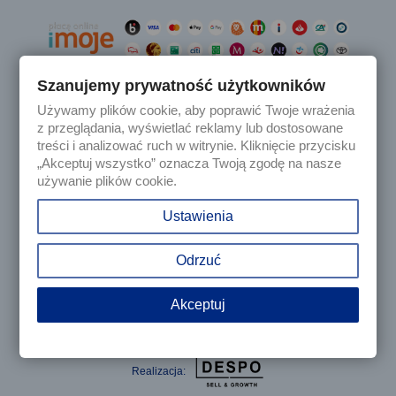
Szanujemy prywatność użytkowników
Używamy plików cookie, aby poprawić Twoje wrażenia

Produkty
z przeglądania, wyświetlać reklamy lub dostosowane
treści i analizować ruch w witrynie. Kliknięcie przycisku
„Akceptuj wszystko” oznacza Twoją zgodę na nasze

Nasza firma
używanie plików cookie.

Twoje konto
Ustawienia
keyboard_arrow_down
Informacja o sklepie
Odrzuć
Akceptuj
© 2025 - Sklep internetowy Tomczesci.pl. Wszelkie prawa
zastrzeżone
Realizacja: