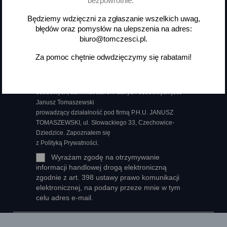
bezpowrotnie.
i wyprzedażach
Będziemy wdzięczni za zgłaszanie wszelkich uwag,
błędów oraz pomysłów na ulepszenia na adres:
biuro@tomczesci.pl.
Możesz zrezygnować w każdej chwili. W tym celu
Za pomoc chętnie odwdzięczymy się rabatami!
należy odnaleźć szczegóły w naszej informacji prawnej.
Wyrażam zgodę na przetwarzanie moich danych
osobowych, administratorem danych osobowych jest
Janusz Tomaszewski
prowadzący działalność pod firmą P.H.U. JANUSZ
TOMASZEWSKI, ul. Słowackiego 33, Czechowice-
Dziedzice. Zapoznałem się
z Polityką Prywatności.
Wyrażam zgodę na otrzymywanie
informacji handlowej drogą elektroniczną
zgodnie z art. 398 ustawy prawo komunikacji
elektronicznej, na podany przeze mnie w tym
celu adres e-mail.