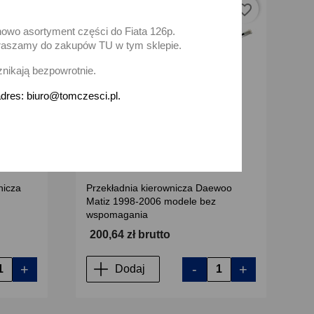
favorite_border
favorite_border
nowo asortyment części do Fiata 126p.
zapraszamy do zakupów TU w tym sklepie.
znikają bezpowrotnie.
dres: biuro@tomczesci.pl.
nicza
Przekładnia kierownicza Daewoo
Matiz 1998-2006 modele bez
wspomagania
200,64 zł brutto
+
-
+
Dodaj