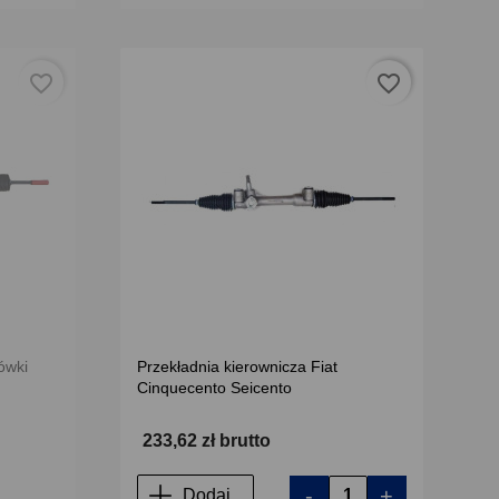
favorite_border
favorite_border
ówki
Przekładnia kierownicza Fiat
Cinquecento Seicento
233,62 zł brutto
-
+
Dodaj