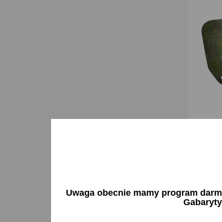
Pokrywa 
126p
43,05 
D
Uwaga obecnie mamy program darmow
Gabaryty