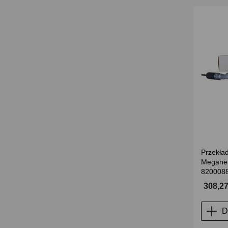
Przekła
Megane I
820008
308,27
D