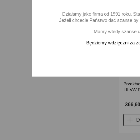
Działamy jako firma od 1991 roku. St
Jeżeli chcecie Państwo dać szanse by t
Mamy wtedy szanse ur
Będziemy wdzięczni za zg
Przekła
I II VW
366,60
D