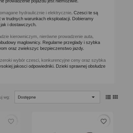
ne prowadzenie pojazdu jest niemozliwe.
magane hydraulicznie i elektrycznie
. Czesci te są
 w trudnych warunkach eksploatacji. Dobieramy
jak i dostawczych.
adzie kierowniczym, nierówne prowadzenie auta,
 obudowy maglownicy. Regularne przeglady i szybka
om oraz zwiekszyc bezpieczenstwo jazdy.
zeroki wybór czesci, konkurencyjne ceny oraz szybka
ysokiej jakosci odpowiedniki. Dzieki sprawnej obsłudze



uj wg:
Dostępne
favorite_border
favorite_border