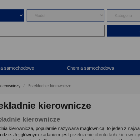
ia samochodowe
Chemia samochodowa
kierowniczy
Przekładnie kierownicze
ekładnie kierownicze
kładnie kierownicze
dnia kierownicza, popularnie nazywana maglownicą, to jeden z najw
dzie. Jej głównym zadaniem jest
przelozenie obrotu koła kierownic