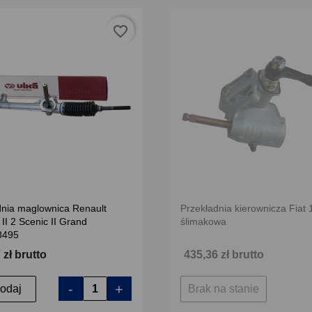
favorite_border
dnia maglownica Renault
Przekładnia kierownicza Fiat
I 2 Scenic II Grand
ślimakowa
8495
 zł brutto
435,36 zł brutto
-
+
odaj
Brak na stanie