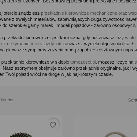
ą skret kól jezdnych. Bez sprawnej przekładni precyzyjne i bezpiecz
j ofercie znajdziesz
przekładnie kierownicze mechaniczne oraz wspo
wane z trwałych materiałów, zapewniajacych długa zywotnosc nawet
y do szerokiej gamy marek i modeli pojazdów - zarówno osobowych, 
 przekładni kierowniczej jest konieczna, gdy odczuwasz
luzy w ukł
ci z utrzymaniem toru jazdy
lub zauwazsz wycieki oleju w okolicach
 na pierwsze symptomy zuzycia mogą zapobiec kosztownym napraw
 przekładnie kierownicze w sklepie
tomczesci.pl
, mozesz liczyc na
s
e
. Nasz asortyment obejmuje zarówno przekładnie oryginalne, jak i w
n Twój pojazd wróci na droge w jak najkrótszym czasie.
duktów.
Sort
favorite_border