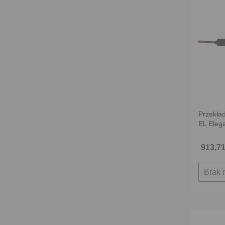
Przekład
EL Eleg
913,71
Brak 