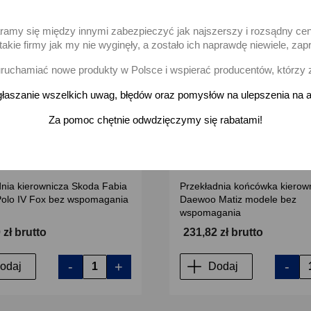
favorite_border
aramy się między innymi zabezpieczyć jak najszerszy i rozsądny ce
akie firmy jak my nie wyginęły, a zostało ich naprawdę niewiele, 
uchamiać nowe produkty w Polsce i wspierać producentów, którzy 
łaszanie wszelkich uwag, błędów oraz pomysłów na ulepszenia na a
Za pomoc chętnie odwdzięczymy się rabatami!
dnia kierownicza Skoda Fabia
Przekładnia końcówka kierow
 Polo IV Fox bez wspomagania
Daewoo Matiz modele bez
wspomagania
 zł brutto
231,82 zł brutto
-
+
-
odaj
Dodaj