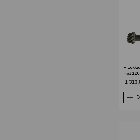
Przekład
Fiat 126
1 313,
D