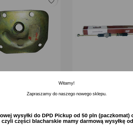
favorite_border
przekładni kierowniczej Fiat
Przekładnia maglownica kier
Skoda Favorit Felicia Felicja
Witamy!
zł brutto
314,34 zł brutto
Zapraszamy do naszego nowego sklepu.
-
+
-
odaj
Dodaj
ej wysyłki do DPD Pickup od 50 pln (paczkomat) or
 czyli części blacharskie mamy darmową wysyłkę od