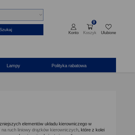
0
Szukaj
Konto
Koszyk
Ulubione
Lampy
Polityka rabatowa
azniejszych elementów układu kierowniczego w
y na ruch liniowy drązków kierowniczych
, które z kolei