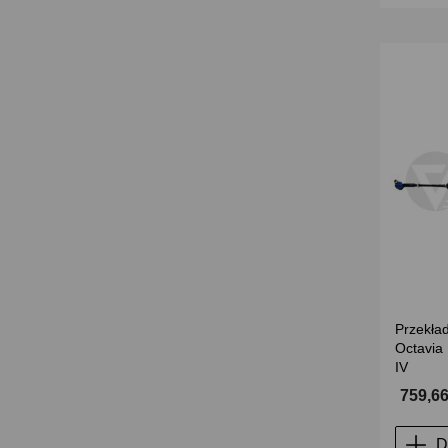
Przekła
Octavia
IV
759,66
D