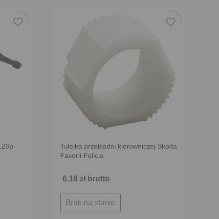
favorite_border
favorite_border
 126p
Tulejka przekładni kierowniczej Skoda
Favorit Felicia
6,18 zł brutto
Brak na stanie