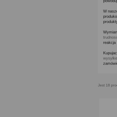
powoduj
W nasze
produko
produkt
Wymiana
trudnos
reakcja
Kupujac
wysylk
zamówie
Jest 18 pro