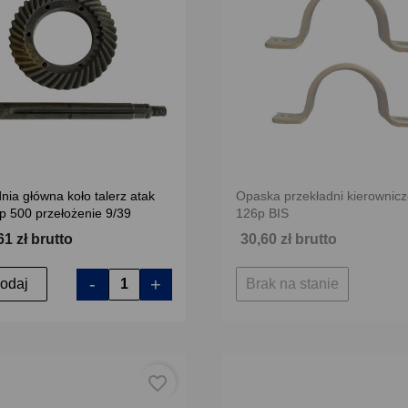
nia główna koło talerz atak
Opaska przekładni kierownicze
p 500 przełożenie 9/39
126p BIS
61 zł brutto
30,60 zł brutto
-
+
odaj
Brak na stanie
favorite_border