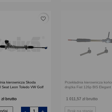
favorite_border
dnia kierownicza Skoda
Przekładnia kierownicza końc
 I Seat Leon Toledo VW Golf
drążka Fiat 126p BIS Elegant
 zł brutto
1 011,57 zł brutto
-
+
odaj
Brak na stanie