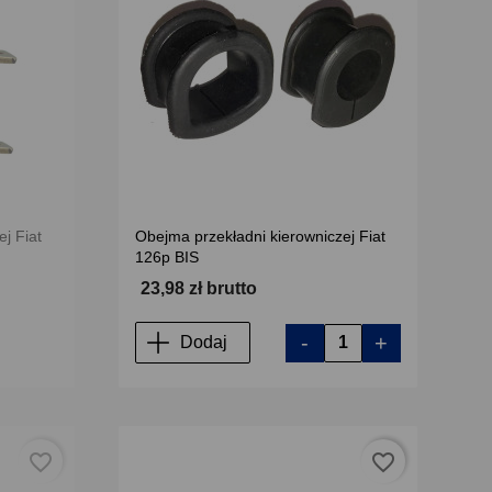
j Fiat
Obejma przekładni kierowniczej Fiat
126p BIS
23,98 zł brutto
-
+
Dodaj
favorite_border
favorite_border