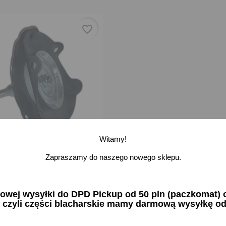
favorite_border
Witamy!
Zapraszamy do naszego nowego sklepu.
a pompy paliwa Fiat 126p
z FSO
zł brutto
ej wysyłki do DPD Pickup od 50 pln (paczkomat) or
 czyli części blacharskie mamy darmową wysyłkę od
na stanie