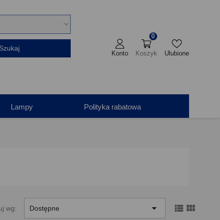
0
Szukaj
Konto
Koszyk
Ulubione
Lampy
Polityka rabatowa



uj wg:
Dostępne