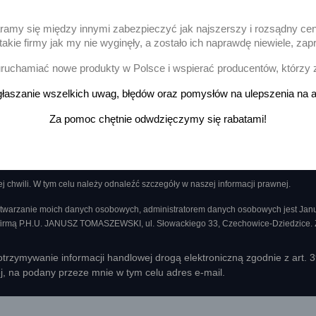
aramy się między innymi zabezpieczyć jak najszerszy i rozsądny ce
akie firmy jak my nie wyginęły, a zostało ich naprawdę niewiele, 
Pokazano 1-1 z 1 pozycj
uchamiać nowe produkty w Polsce i wspierać producentów, którzy 
łaszanie wszelkich uwag, błędów oraz pomysłów na ulepszenia na a
ację o nowościach i wyprzedażach
Za pomoc chętnie odwdzięczymy się rabatami!
chwili. W tym celu należy odnaleźć szczegóły w naszej informacji prawnej.
twarzanie moich danych osobowych, administratorem danych osobowych jest Ja
 firmą P.H.U. JANUSZ TOMASZEWSKI, ul. Słowackiego 33, Czechowice-Dziedzice.
rzymywanie informacji handlowej drogą elektroniczną zgodnie z art. 
ej, na podany przeze mnie w tym celu adres e-mail.