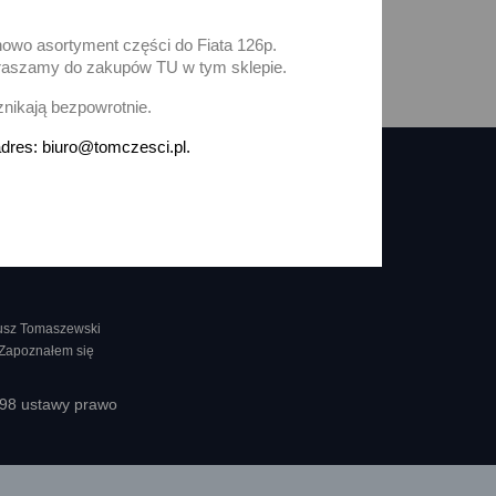
nowo asortyment części do Fiata 126p.
zapraszamy do zakupów TU w tym sklepie.
i
znikają bezpowrotnie.
dres: biuro@tomczesci.pl.
nusz Tomaszewski
 Zapoznałem się
398 ustawy prawo