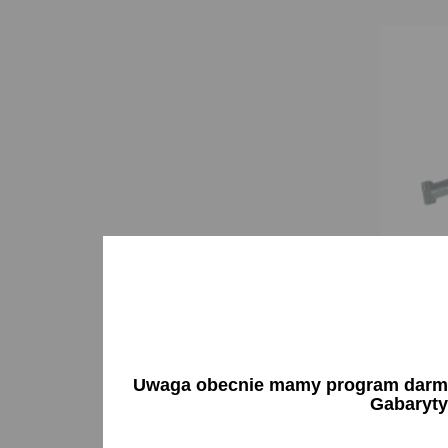
Membran
Polone
12,24 
Uwaga obecnie mamy program darmow
Gabaryty
Brak 