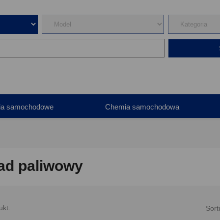
ia samochodowe
Chemia samochodowa
ad paliwowy
ukt.
Sort