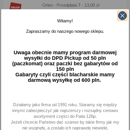
Orlen - Przedpłata T - 13,00 zł
Dostawa za 2 dni
Witamy!
Paczkomaty 24/71 - 13,00 zł
Dostawa za 2 dni
Zapraszamy do naszego nowego sklepu.
Kurier InPost - 14,00 zł
Dostawa za 2 dni
Uwaga obecnie mamy program darmowej
wysyłki do DPD Pickup od 50 pln
DPD - Przedpłata - 16,00 zł
(paczkomat) oraz paczki bez gabarytów od
Dostawa za 2 dni
150 pln
Gabaryty czyli części blacharskie mamy
DPD - Pobranie - 20,00 zł
darmową wysyłkę od 600 pln.
Dostawa za 2 dni
Odbiór osobisty - 0,00 zł
Działamy jako firma od 1991 roku. Staramy się między
Dostawa za 1 dni
innymi zabezpieczyć jak najszerszy i rozsądny cenowo
asortyment części do Fiata 126p.
Towar wprowadzony do obrotu przed 13 grudnia 2024
Jeżeli chcecie Państwo dać szanse by takie firmy jak my
nie wyginęły, a zostało ich naprawdę niewiele,