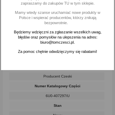
Dostępne metody płatności
zapraszamy do zakupów TU w tym sklepie.
Mamy wtedy szanse uruchamiać nowe produkty w
Polsce i wspierać producentów, którzy znikają
bezpowrotnie.
Czas na zwrot to 30 dni. Zwrot na koszt klienta.
(Nr produktu:
00257/19)
Będziemy wdzięczni za zgłaszanie wszelkich uwag,
błędów oraz pomysłów na ulepszenia na adres:
biuro@tomczesci.pl.
Za pomoc chętnie odwdzięczymy się rabatami!
Parametry
Producent Części
Producent Czeski
Numer Katalogowy Części
6U0-407297/U
Stan