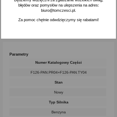
błędów oraz pomysłów na ulepszenia na adres:
biuro@tomczesci.pl.
Czas na zwrot to 30 dni. Zwrot na koszt klienta.
Za pomoc chętnie odwdzięczymy się rabatami!
(Nr produktu:
02373/21)
Parametry
Numer Katalogowy Części
F126-PAN.PR04+F126-PAN.TY04
Stan
Nowy
Typ Silnika
Benzyna