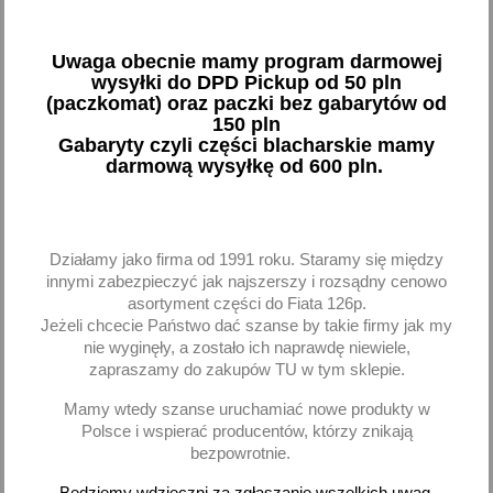
Dostawa za 2 dni
Uwaga obecnie mamy program darmowej
Paczkomaty 24/71 - 13,00 zł
wysyłki do DPD Pickup od 50 pln
Dostawa za 2 dni
(paczkomat) oraz paczki bez gabarytów od
150 pln
Kurier InPost - 14,00 zł
Gabaryty czyli części blacharskie mamy
darmową wysyłkę od 600 pln.
Dostawa za 2 dni
DPD - Przedpłata - 16,00 zł
Dostawa za 2 dni
Działamy jako firma od 1991 roku. Staramy się między
DPD - Pobranie - 20,00 zł
innymi zabezpieczyć jak najszerszy i rozsądny cenowo
asortyment części do Fiata 126p.
Dostawa za 2 dni
Jeżeli chcecie Państwo dać szanse by takie firmy jak my
nie wyginęły, a zostało ich naprawdę niewiele,
Odbiór osobisty - 0,00 zł
zapraszamy do zakupów TU w tym sklepie.
Dostawa za 1 dni
Mamy wtedy szanse uruchamiać nowe produkty w
Towar wprowadzony do obrotu przed 13 grudnia 2024
Polsce i wspierać producentów, którzy znikają
bezpowrotnie.
Dostępne metody płatności
Będziemy wdzięczni za zgłaszanie wszelkich uwag,