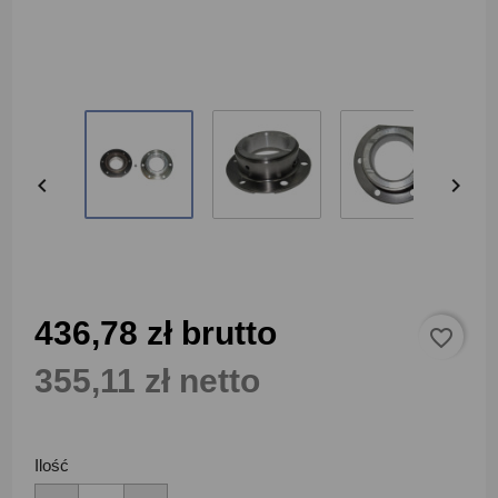


436,78 zł brutto
favorite_border
355,11 zł netto
Ilość