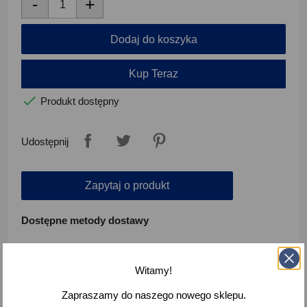
-
+
Dodaj do koszyka
Kup Teraz

Produkt dostępny
Udostępnij
Zapytaj o produkt
Dostępne metody dostawy
DPD Polska - Odbiór w Punkcie Pickup -
7,00 zł
Witamy!
Dostawa za 2 dni
Zapraszamy do naszego nowego sklepu.
Orlen - Przedpłata T - 13,00 zł