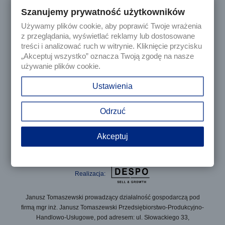
Szanujemy prywatność użytkowników
Używamy plików cookie, aby poprawić Twoje wrażenia

Produkty
z przeglądania, wyświetlać reklamy lub dostosowane
treści i analizować ruch w witrynie. Kliknięcie przycisku
„Akceptuj wszystko” oznacza Twoją zgodę na nasze

Nasza firma
używanie plików cookie.

Twoje konto
Ustawienia
keyboard_arrow_down
Informacja o sklepie
Odrzuć
Akceptuj
© 2025 - Sklep internetowy Tomczesci.pl. Wszelkie prawa
zastrzeżone
Realizacja:
Janusz Tomaszewski prowadzący działalność gospodarczą pod
firmą mgr inż. Janusz Tomaszewski Przedsiębiorstwo-Produkcyjno-
Handlowo-Usługowe, pod adresem: ul. Słowackiego 33,